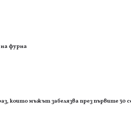
 на фурна
раз, които мъжът забелязва през първите 30 