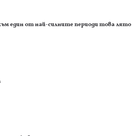
към един от най-силните периоди това лято
а