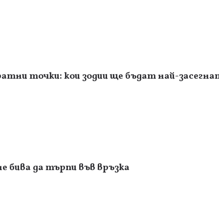
атни точки: кои зодии ще бъдат най-засегна
не бива да търпи във връзка