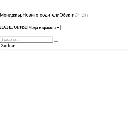
Мениджър
Новите родители
Обекти
Zin Zin
КАТЕГОРИЯ:
Zodiac