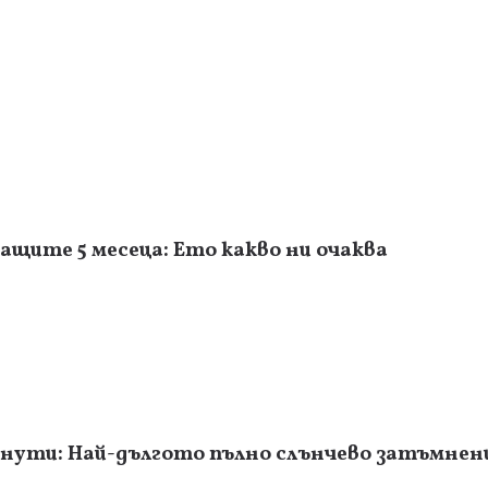
ащите 5 месеца: Ето какво ни очаква
инути: Най-дългото пълно слънчево затъмнени