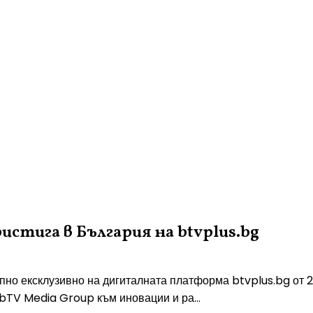
стига в България на btvplus.bg
пно ексклузивно на дигиталната платформа btvplus.bg от 2
bTV Media Group към иновации и ра...