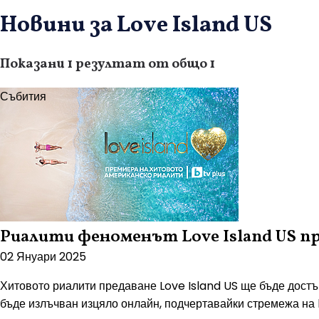
Новини за Love Island US
Показани 1 резултат от общо 1
Събития
Риалити феноменът Love Island US при
02 Януари 2025
Хитовото риалити предаване Love Island US ще бъде достъ
бъде излъчван изцяло онлайн, подчертавайки стремежа на 