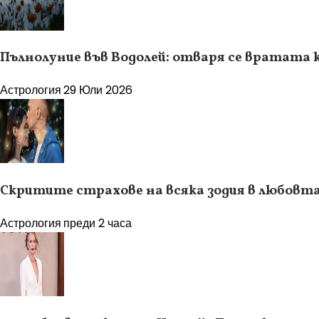
Пълнолуние във Водолей: отваря се вратата 
Астрология
29 Юли 2026
Скритите страхове на всяка зодия в любовт
Астрология
преди 2 часа