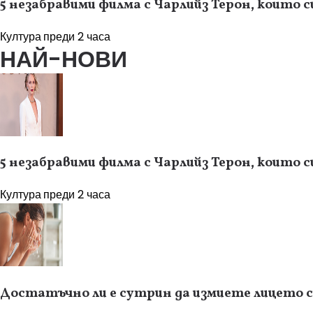
5 незабравими филма с Чарлийз Терон, които с
Култура
преди 2 часа
НАЙ-НОВИ
5 незабравими филма с Чарлийз Терон, които с
Култура
преди 2 часа
Достатъчно ли е сутрин да измиете лицето си