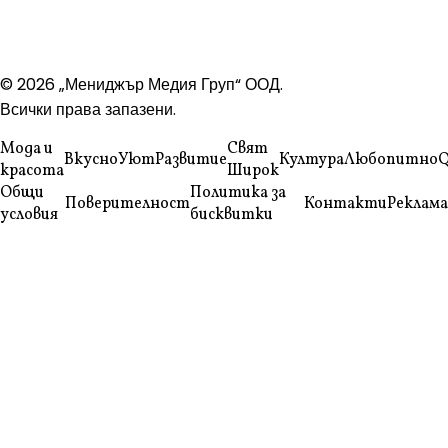
© 2026 „Мениджър Медия Груп“ ООД.
Всички права запазени.
Мода и
Свят
Вкусно
Уют
Развитие
Култура
Любопитно
Q
красота
Широк
Общи
Политика за
Поверителност
Контакти
Реклама
условия
бисквитки