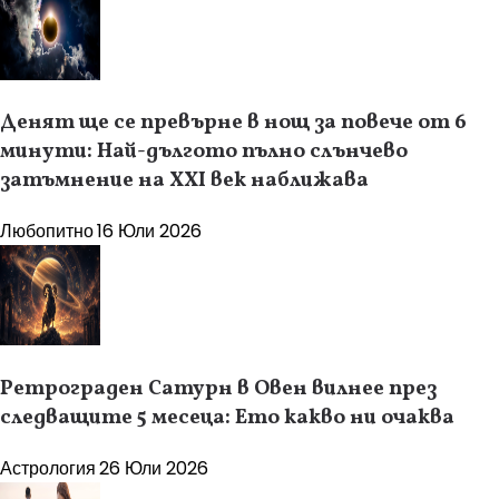
Денят ще се превърне в нощ за повече от 6
минути: Най-дългото пълно слънчево
затъмнение на XXI век наближава
Любопитно
16 Юли 2026
Ретрограден Сатурн в Овен вилнее през
следващите 5 месеца: Ето какво ни очаква
Астрология
26 Юли 2026