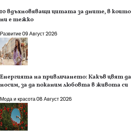
10 вдъхновяващи цитата за дните, в които
ни е тежко
Развитие
09 Август 2026
Енергията на привличането: Какъв цвят да
носим, за да поканим любовта в живота си
Мода и красота
08 Август 2026