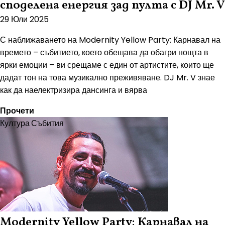
споделена енергия зад пулта с DJ Mr. V
29 Юли 2025
С наближаването на Modernity Yellow Party: Карнавал на
времето – събитието, което обещава да обагри нощта в
ярки емоции – ви срещаме с един от артистите, които ще
дадат тон на това музикално преживяване. DJ Mr. V знае
как да наелектризира дансинга и вярва
Прочети
Култура
Събития
Modernity Yellow Party: Карнавал на