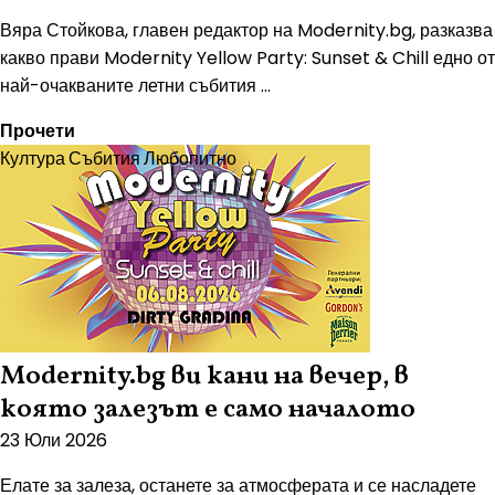
Вяра Стойкова, главен редактор на Modernity.bg, разказва
какво прави Modernity Yellow Party: Sunset & Chill едно от
най-очакваните летни събития ...
Прочети
Култура
Събития
Любопитно
Modernity.bg ви кани на вечер, в
която залезът е само началото
23 Юли 2026
Елате за залеза, останете за атмосферата и се насладете