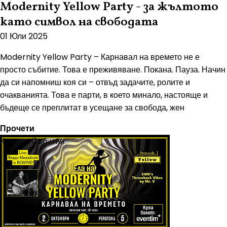
Modernity Yellow Party - за жълтото
като символ на свободата
01 Юли 2025
Modernity Yellow Party – Карнавал на времето не е
просто събитие. Това е преживяване. Покана. Пауза. Начин
да си напомниш коя си – отвъд задачите, ролите и
очакванията. Това е парти, в което минало, настояще и
бъдеще се преплитат в усещане за свобода, жен
Прочети
Култура
Събития