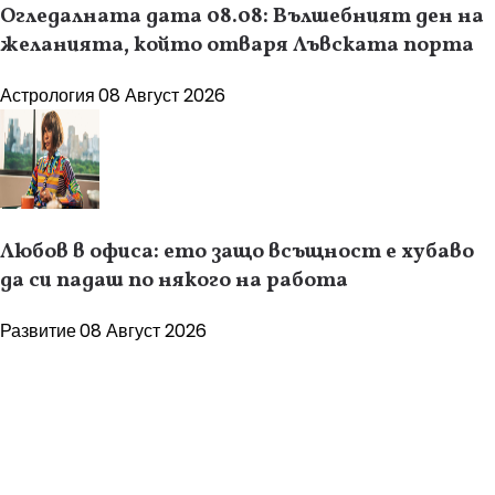
Огледалната дата 08.08: Вълшебният ден на
желанията, който отваря Лъвската порта
Астрология
08 Август 2026
Любов в офиса: ето защо всъщност е хубаво
да си падаш по някого на работа
Развитие
08 Август 2026