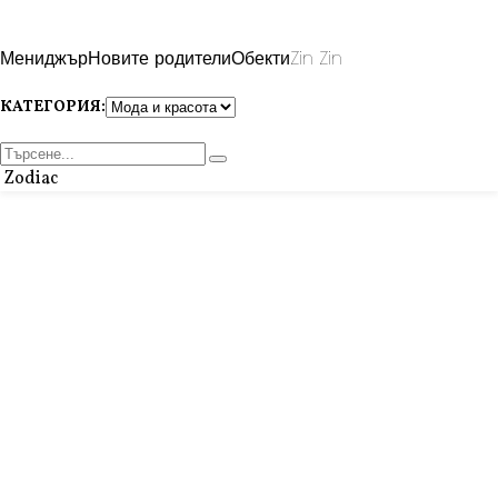
Мениджър
Новите родители
Обекти
Zin Zin
КАТЕГОРИЯ:
Zodiac