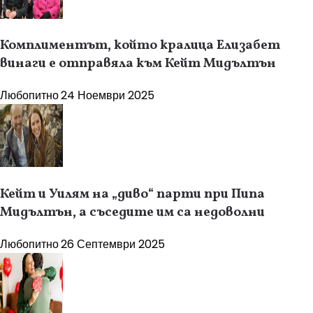
Комплиментът, който кралица Елизабет
винаги е отправяла към Кейт Мидълтън
Любопитно
24 Ноември 2025
Кейт и Уилям на „диво“ парти при Пипа
Мидълтън, а съседите им са недоволни
Любопитно
26 Септември 2025