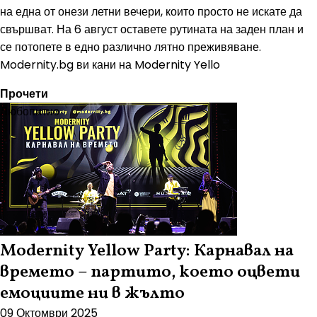
на една от онези летни вечери, които просто не искате да
свършват. На 6 август оставете рутината на заден план и
се потопете в едно различно лятно преживяване.
Modernity.bg ви кани на Modernity Yello
Прочети
Любопитно
Modernity Yellow Party: Карнавал на
времето – партито, което оцвети
емоциите ни в жълто
09 Октомври 2025