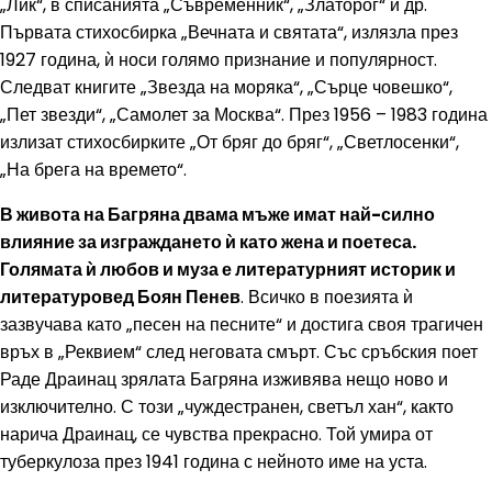
„Лик“, в списанията „Съвременник“, „Златорог“ и др.
Първата стихосбирка „Вечната и святата“, излязла през
1927 година, ѝ носи голямо признание и популярност.
Следват книгите „Звезда на моряка“, „Сърце човешко“,
„Пет звезди“, „Самолет за Москва“. През 1956 – 1983 година
излизат стихосбирките „От бряг до бряг“, „Светлосенки“,
„На брега на времето“.
В живота на Багряна двама мъже имат най-силно
влияние за изграждането ѝ като жена и поетеса.
Голямата ѝ любов и муза е литературният историк и
литературовед Боян Пенев
. Всичко в поезията ѝ
зазвучава като „песен на песните“ и достига своя трагичен
връх в „Реквием“ след неговата смърт. Със сръбския поет
Раде Драинац зрялата Багряна изживява нещо ново и
изключително. С този „чуждестранен, светъл хан“, както
нарича Драинац, се чувства прекрасно. Той умира от
туберкулоза през 1941 година с нейното име на уста.