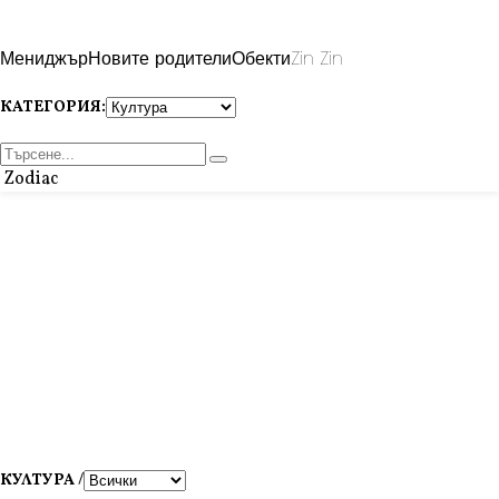
Мениджър
Новите родители
Обекти
Zin Zin
КАТЕГОРИЯ:
Zodiac
КУЛТУРА /