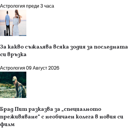
Астрология
преди 3 часа
За какво съжалява всяка зодия за последната
си връзка
Астрология
09 Август 2026
Брад Пит разказва за „специалното
преживяване“ с необичаен колега в новия си
филм