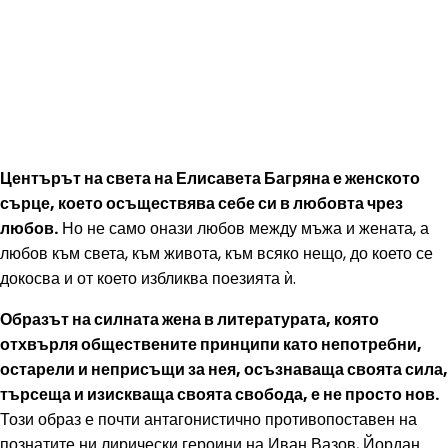
Центърът на света на Елисавета Багряна е женското
сърце, което осъществява себе си в любовта чрез
любов.
Но не само онази любов между мъжа и жената, а
любов към света, към живота, към всяко нещо, до което се
докосва и от което избликва поезията ѝ.
Образът на силната жена в литературата, която
отхвърля обществените принципи като непотребни,
остарели и неприсъщи за нея, осъзнаваща своята сила,
търсеща и изискваща своята свобода, е не просто нов.
Този образ е почти антагонистично противопоставен на
познатите ни лирически героини на Иван Вазов, Йордан