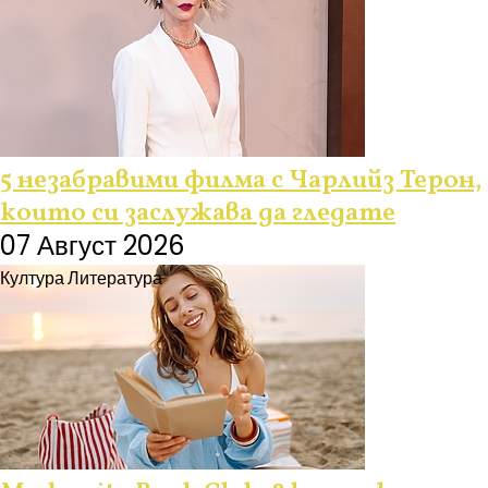
5 незабравими филма с Чарлийз Терон,
които си заслужава да гледате
07 Август 2026
Култура
Литература