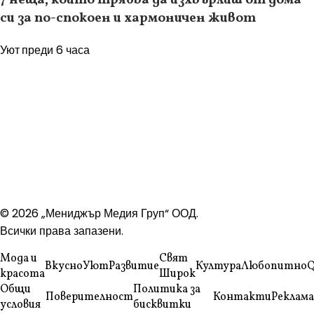
си за по-спокоен и хармоничен живот
Уют
преди 6 часа
© 2026 „Мениджър Медия Груп“ ООД.
Всички права запазени.
Мода и
Свят
Вкусно
Уют
Развитие
Култура
Любопитно
Q
красота
Широк
Общи
Политика за
Поверителност
Контакти
Реклама
условия
бисквитки