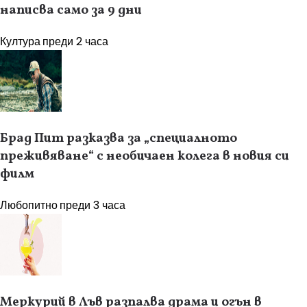
написва само за 9 дни
Култура
преди 2 часа
Брад Пит разказва за „специалното
преживяване“ с необичаен колега в новия си
филм
Любопитно
преди 3 часа
Меркурий в Лъв разпалва драма и огън в