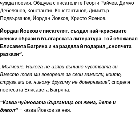
чужда поезия. Общува с писателите Георги Райчев, Димчо
Дебелянов, Константин Константинов, Димитър
Подвързачов, Йордан Йовков, Христо Ясенов.
Йордан Йовков е писателят, създал най-красивите
женски образи в българската литература. Той обожавал
Елисавета Багряна и на раздяла ѝ подарил „снопчета
разкази“.
„Мълчеше. Никога не изяви външно чувствата си.
Вместо това ми говореше за свои замисли, които,
струва ми се, никому другиму не доверяваше”,
споделя
поетесата Елисавета Багряна.
“Каква чудновата бърканица от жена, дете и
дявол“
– казва Йовков за нея.