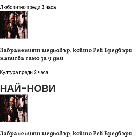
Любопитно
преди 3 часа
Забраненият шедьовър, който Рей Бредбъри
написва само за 9 дни
Култура
преди 2 часа
НАЙ-НОВИ
Забраненият шедьовър, който Рей Бредбъри