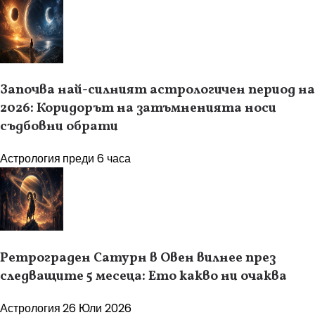
Започва най-силният астрологичен период на
2026: Коридорът на затъмненията носи
съдбовни обрати
Астрология
преди 6 часа
Ретрограден Сатурн в Овен вилнее през
следващите 5 месеца: Ето какво ни очаква
Астрология
26 Юли 2026