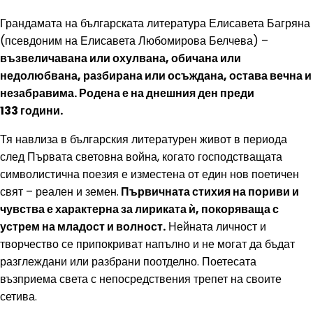
Грандамата на българската литература Елисавета Багряна
(псевдоним на Елисавета Любомирова Белчева) –
възвеличавана или охулвана, обичана или
недолюбвана, разбирана или осъждана, остава вечна и
незабравима. Родена е на днешния ден преди
133 години.
Тя навлиза в българския литературен живот в периода
след Първата световна война, когато господстващата
символистична поезия е изместена от един нов поетичен
свят – реален и земен.
Първичната стихия на пориви и
чувства е характерна за лириката ѝ, покоряваща с
устрем на младост и волност.
Нейната личност и
творчество се припокриват напълно и не могат да бъдат
разглеждани или разбрани поотделно. Поетесата
възприема света с непосредствения трепет на своите
сетива.