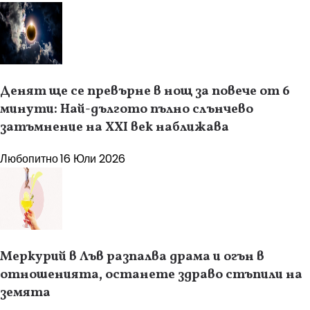
Денят ще се превърне в нощ за повече от 6
минути: Най-дългото пълно слънчево
затъмнение на XXI век наближава
Любопитно
16 Юли 2026
Меркурий в Лъв разпалва драма и огън в
отношенията, останете здраво стъпили на
земята