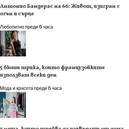
Антонио Бандерас на 66: Живот, изигран с
огън и сърце
Любопитно
преди 6 часа
5 бюти трика, които французойките
използват всеки ден
Мода и красота
преди 6 часа
7 неща, които трябва да изхвърлиш от дома