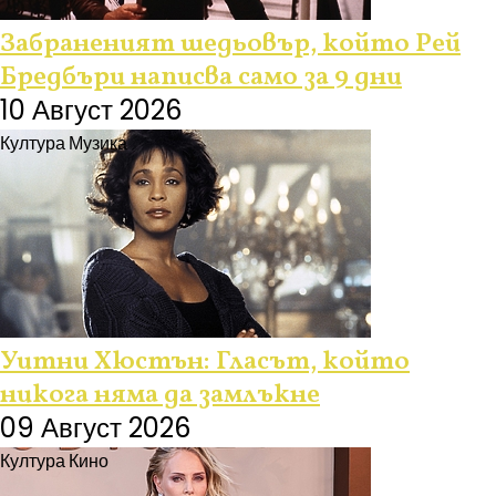
Забраненият шедьовър, който Рей
Бредбъри написва само за 9 дни
10 Август 2026
Култура
Музика
Уитни Хюстън: Гласът, който
никога няма да замлъкне
09 Август 2026
Култура
Кино