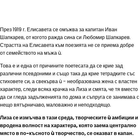
През 1919 г. Елисавета се омъжва за капитан Иван
Шапкарев, от когото ражда сина си Любомир Шапкарев.
Страстта на Елисавета към поезията не се приема добре
от семейството на мъжа ù.
Това е и една от причините поетесата да се крие зад
различни псевдоними и също така да крие тетрадките със
стиховете си, а свекърва ù - необразована жена с властен
характер, следи всяка крачка на Лиза и смята, че тя вместо
да си гледа задълженията по дома и съпруга се занимава с
нещо вятърничаво, маловажно и неподходящо.
Лиза се измъчва в тази среда, творческите ù амбиции и
вродена волност на характера, която заема централно
място в по-късното ù творчество, се оказват в капан.