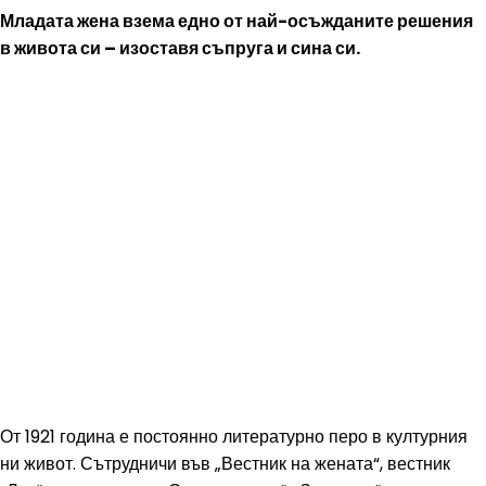
Младата жена взема едно от най-осъжданите решения
в живота си – изоставя съпруга и сина си.
От 1921 година е постоянно литературно перо в културния
ни живот. Сътрудничи във „Вестник на жената“, вестник