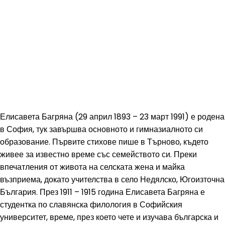
Елисавета Багряна (29 април 1893 – 23 март 1991) е родена
в София, тук завършва основното и гимназиалното си
образование. Първите стихове пише в Търново, където
живее за известно време със семейството си. Преки
впечатления от живота на селската жена и майка
възприема, докато учителства в село Недялско, Югоизточна
България. През 1911 – 1915 година Елисавета Багряна е
студентка по славянска филология в Софийския
университет, време, през което чете и изучава българска и