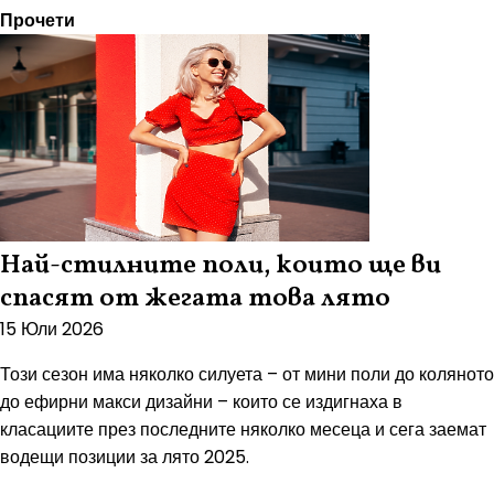
Прочети
Най-стилните поли, които ще ви
спасят от жегата това лято
15 Юли 2026
Този сезон има няколко силуета – от мини поли до коляното
до ефирни макси дизайни – които се издигнаха в
класациите през последните няколко месеца и сега заемат
водещи позиции за лято 2025.