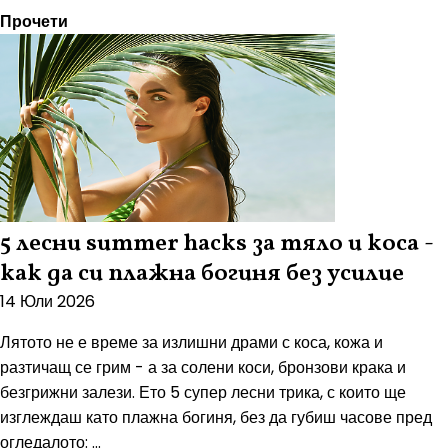
Прочети
5 лесни summer hacks за тяло и коса -
как да си плажна богиня без усилие
14 Юли 2026
Лятото не е време за излишни драми с коса, кожа и
разтичащ се грим - а за солени коси, бронзови крака и
безгрижни залези. Ето 5 супер лесни трика, с които ще
изглеждаш като плажна богиня, без да губиш часове пред
огледалото: ...