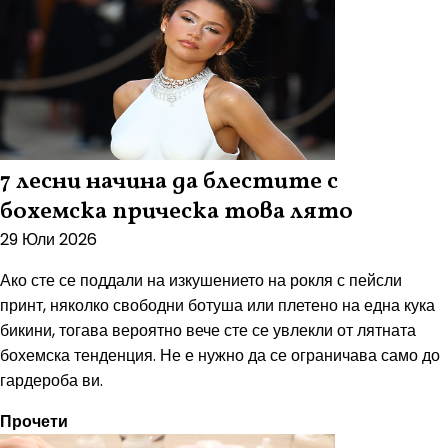
7 лесни начина да блестите с
бохемска прическа това лято
29 Юли 2026
Ако сте се поддали на изкушението на рокля с пейсли
принт, няколко свободни ботуша или плетено на една кука
бикини, тогава вероятно вече сте се увлекли от лятната
бохемска тенденция. Не е нужно да се ограничава само до
гардероба ви.
Прочети