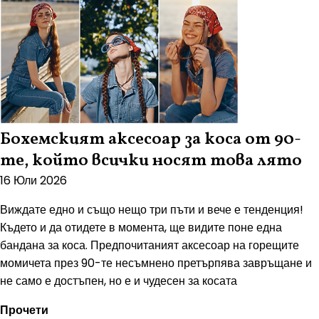
Бохемският аксесоар за коса от 90-
те, който всички носят това лято
16 Юли 2026
Виждате едно и също нещо три пъти и вече е тенденция!
Където и да отидете в момента, ще видите поне една
бандана за коса. Предпочитаният аксесоар на горещите
момичета през 90-те несъмнено претърпява завръщане и
не само е достъпен, но е и чудесен за косата
Прочети