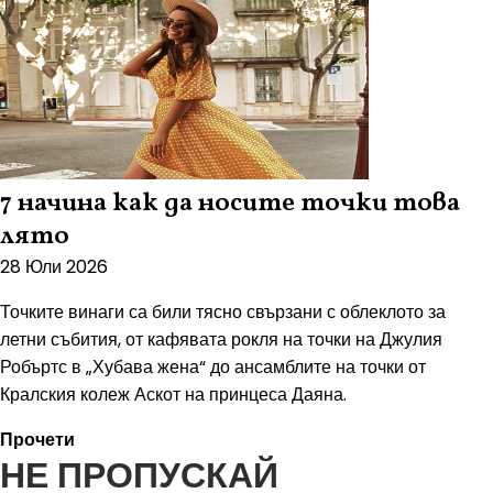
7 начина как да носите точки това
лято
28 Юли 2026
Точките винаги са били тясно свързани с облеклото за
летни събития, от кафявата рокля на точки на Джулия
Робъртс в „Хубава жена“ до ансамблите на точки от
Кралския колеж Аскот на принцеса Даяна.
Прочети
НЕ ПРОПУСКАЙ