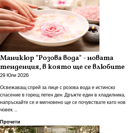
Маникюр "Розова вода" - новата
тенденция, в която ще се влюбите
29 Юли 2026
Освежаващ спрей за лице с розова вода е истинско
спасение в горещ летен ден. Дръжте един в хладилника,
напръскайте се и мигновено ще се почувствате като нов
човек. ...
Прочети