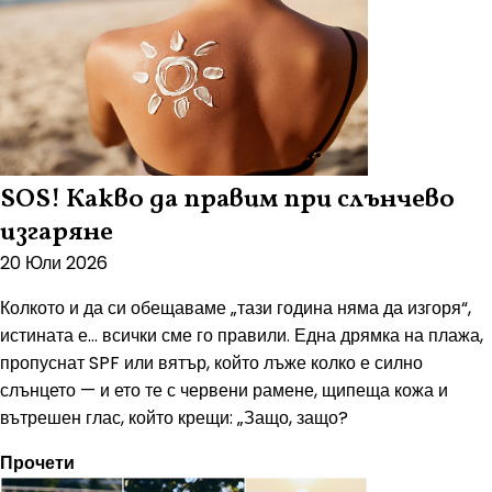
SOS! Какво да правим при слънчево
изгаряне
20 Юли 2026
Колкото и да си обещаваме „тази година няма да изгоря“,
истината е… всички сме го правили. Една дрямка на плажа,
пропуснат SPF или вятър, който лъже колко е силно
слънцето — и ето те с червени рамене, щипеща кожа и
вътрешен глас, който крещи: „Защо, защо?
Прочети