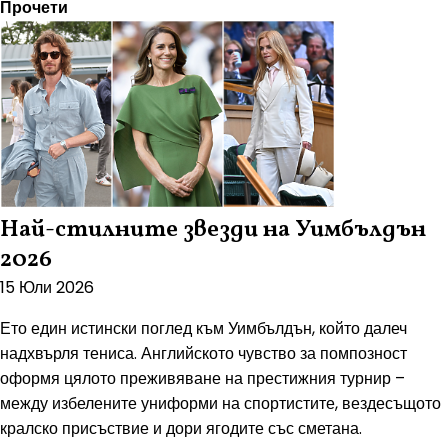
Прочети
Най-стилните звезди на Уимбълдън
2026
15 Юли 2026
Ето един истински поглед към Уимбълдън, който далеч
надхвърля тениса. Английското чувство за помпозност
оформя цялото преживяване на престижния турнир –
между избелените униформи на спортистите, вездесъщото
кралско присъствие и дори ягодите със сметана.