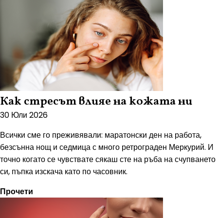
Как стресът влияе на кожата ни
30 Юли 2026
Всички сме го преживявали: маратонски ден на работа,
безсънна нощ и седмица с много ретрограден Меркурий. И
точно когато се чувствате сякаш сте на ръба на счупването
си, пъпка изскача като по часовник.
Прочети