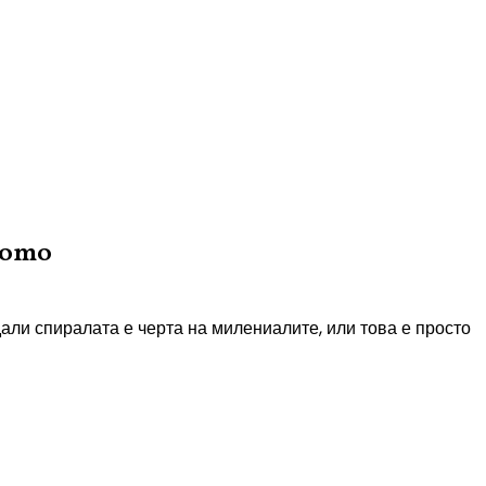
тото
дали спиралата е черта на милениалите, или това е просто