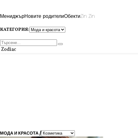
Мениджър
Новите родители
Обекти
Zin Zin
КАТЕГОРИЯ:
Zodiac
МОДА И КРАСОТА /