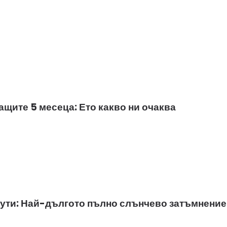
ащите 5 месеца: Ето какво ни очаква
инути: Най-дългото пълно слънчево затъмнение