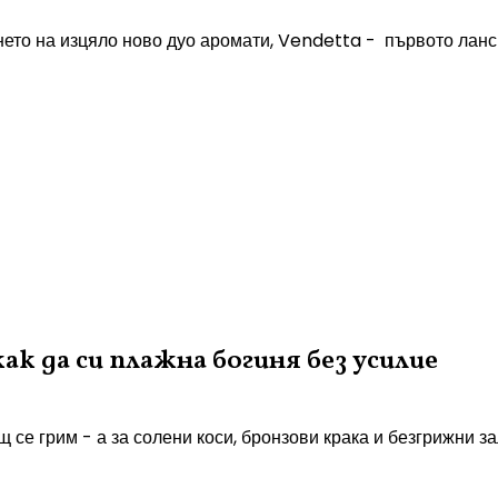
то на изцяло ново дуо аромати, Vendetta - първото ланси
как да си плажна богиня без усилие
 се грим - а за солени коси, бронзови крака и безгрижни за