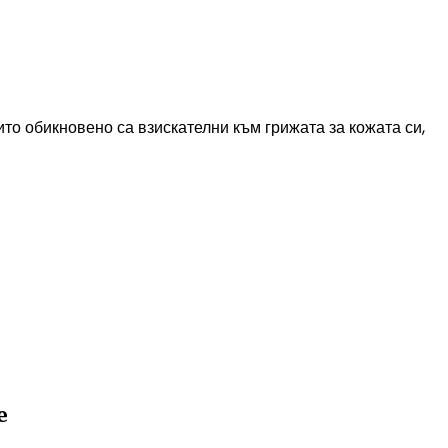
ито обикновено са взискателни към грижата за кожата си,
е