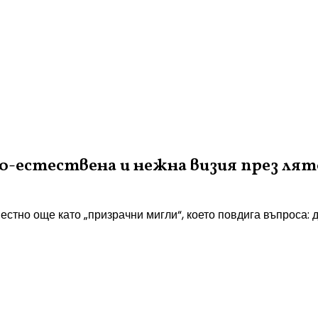
по-естествена и нежна визия през ля
естно още като „призрачни мигли“, което повдига въпроса: 