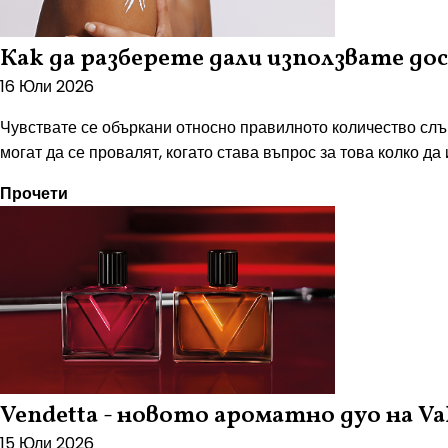
Как да разберете дали използвате 
16 Юли 2026
Чувствате се объркани относно правилното количество слън
могат да се провалят, когато става въпрос за това колко да 
Прочети
Vendetta - новото ароматно дуо на Va
15 Юли 2026