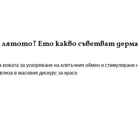
рез лятото? Ето какво съветват дер
за кожата за ускоряване на клетъчния обмен и стимулиране
влиза в масовия дискурс за красо