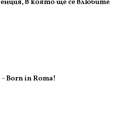
денция, в която ще се влюбите
- Born in Roma!