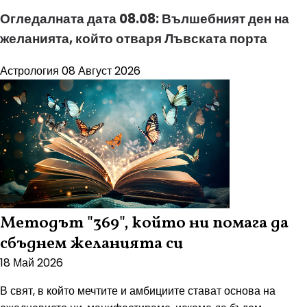
Огледалната дата 08.08: Вълшебният ден на
желанията, който отваря Лъвската порта
Астрология
08 Август 2026
Методът "369", който ни помага да
сбъднем желанията си
18 Май 2026
В свят, в който мечтите и амбициите стават основа на