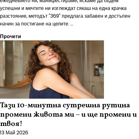
ежедневието ни, манифестираме, искаме да бъдем
успешни и мечтите ни изглеждат сякаш на една крачка
разстояние, методът "369" предлага забавен и достъпен
начин за постигане на целите. ...
Прочети
Тази 10-минутна сутрешна рутина
промени живота ми – и ще промени и
твоя!
13 Май 2026