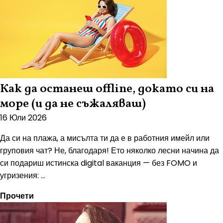
Как да останеш offline, докато си на
море (и да не съжаляваш)
16 Юли 2026
Да си на плажа, а мисълта ти да е в работния имейл или
груповия чат? Не, благодаря! Ето няколко лесни начина да
си подариш истинска digital ваканция — без FOMO и
угризения: ...
Прочети