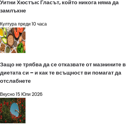
Уитни Хюстън: Гласът, който никога няма да
замлъкне
Култура
преди 10 часа
Защо не трябва да се отказвате от мазнините в
диетата си – и как те всъщност ви помагат да
отслабнете
Вкусно
15 Юли 2026