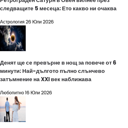
Ретрограден Сатурн в Овен вилнее през
следващите 5 месеца: Ето какво ни очаква
Астрология
26 Юли 2026
Денят ще се превърне в нощ за повече от 6
минути: Най-дългото пълно слънчево
затъмнение на XXI век наближава
Любопитно
16 Юли 2026