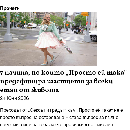
Прочети
7 начина, по които „Просто ей така“
предефинира щастието за всеки
етап от живота
24 Юни 2026
Преходът от „Сексът и градът“ към „Просто ей така“ не е
просто въпрос на остаряване – става въпрос за пълно
преосмисляне на това, което прави живота смислен.