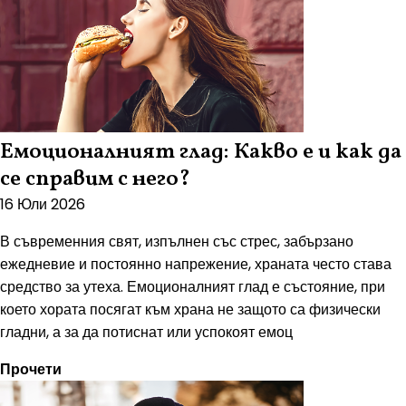
Емоционалният глад: Какво е и как да
се справим с него?
16 Юли 2026
В съвременния свят, изпълнен със стрес, забързано
ежедневие и постоянно напрежение, храната често става
средство за утеха. Емоционалният глад е състояние, при
което хората посягат към храна не защото са физически
гладни, а за да потиснат или успокоят емоц
Прочети