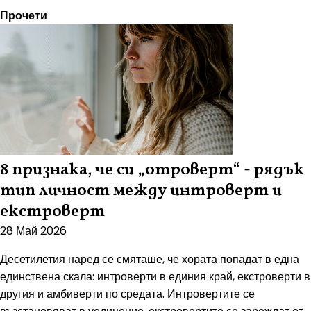
Прочети
8 признака, че си „отроверт“ - рядък
тип личност между интроверт и
екстроверт
28 Май 2026
Десетилетия наред се смяташе, че хората попадат в една
единствена скала: интроверти в единия край, екстроверти в
другия и амбиверти по средата. Интровертите се