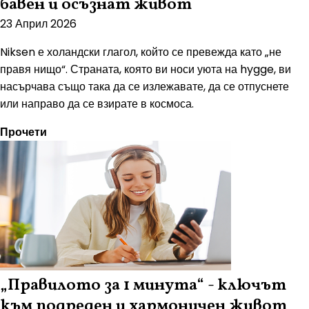
бавен и осъзнат живот
23 Април 2026
Niksen е холандски глагол, който се превежда като „не
правя нищо“. Страната, която ви носи уюта на hygge, ви
насърчава също така да се излежавате, да се отпуснете
или направо да се взирате в космоса.
Прочети
„Правилото за 1 минута“ - ключът
към подреден и хармоничен живот