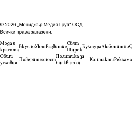
© 2026 „Мениджър Медия Груп“ ООД.
Всички права запазени.
Мода и
Свят
Вкусно
Уют
Развитие
Култура
Любопитно
Q
красота
Широк
Общи
Политика за
Поверителност
Контакти
Реклама
условия
бисквитки