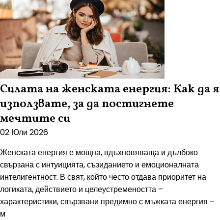
Силата на женската енергия: Как да я
използвате, за да постигнете
мечтите си
02 Юли 2026
Женската енергия е мощна, вдъхновяваща и дълбоко
свързана с интуицията, съзиданието и емоционалната
интелигентност. В свят, който често отдава приоритет на
логиката, действието и целеустремеността –
характеристики, свързвани предимно с мъжката енергия –
м