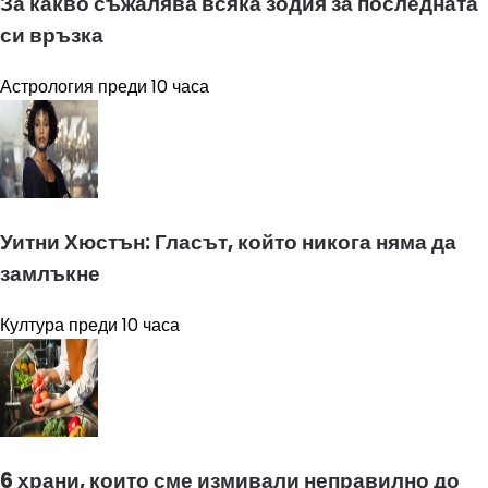
За какво съжалява всяка зодия за последната
си връзка
Астрология
преди 10 часа
Уитни Хюстън: Гласът, който никога няма да
замлъкне
Култура
преди 10 часа
6 храни, които сме измивали неправилно до