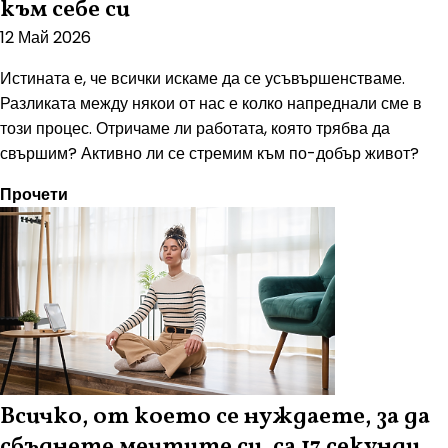
към себе си
12 Май 2026
Истината е, че всички искаме да се усъвършенстваме.
Разликата между някои от нас е колко напреднали сме в
този процес. Отричаме ли работата, която трябва да
свършим? Активно ли се стремим към по-добър живот?
Прочети
Всичко, от което се нуждаете, за да
сбъднете мечтите си, са 17 секунди