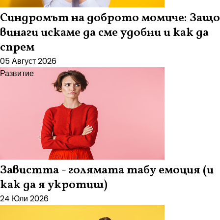
Синдромът на доброто момиче: Защо
винаги искаме да сме удобни и как да
спрем
05 Август 2026
Развитие
Завистта - голямата табу емоция (и
как да я укротиш)
24 Юли 2026