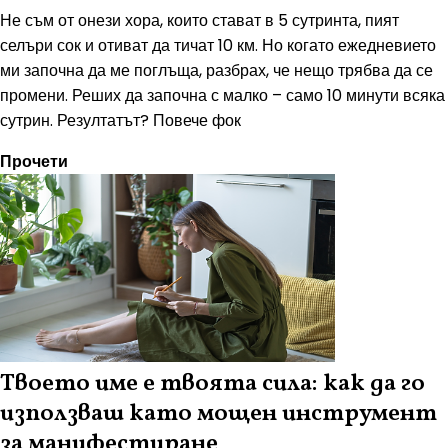
Не съм от онези хора, които стават в 5 сутринта, пият
селъри сок и отиват да тичат 10 км. Но когато ежедневието
ми започна да ме поглъща, разбрах, че нещо трябва да се
промени. Реших да започна с малко – само 10 минути всяка
сутрин. Резултатът? Повече фок
Прочети
Твоето име е твоята сила: как да го
използваш като мощен инструмент
за манифестиране