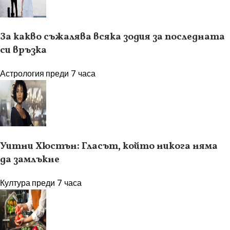
За какво съжалява всяка зодия за последната
си връзка
Астрология
преди 7 часа
Уитни Хюстън: Гласът, който никога няма
да замлъкне
Култура
преди 7 часа