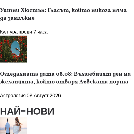
Уитни Хюстън: Гласът, който никога няма
да замлъкне
Култура
преди 7 часа
Огледалната дата 08.08: Вълшебният ден на
желанията, който отваря Лъвската порта
Астрология
08 Август 2026
НАЙ-НОВИ