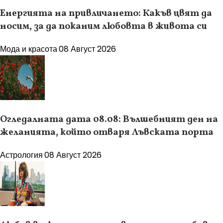
Енергията на привличането: Какъв цвят да
носим, за да поканим любовта в живота си
Мода и красота
08 Август 2026
Огледалната дата 08.08: Вълшебният ден на
желанията, който отваря Лъвската порта
Астрология
08 Август 2026