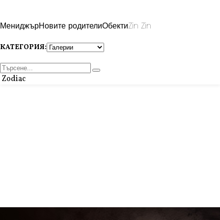
Мениджър
Новите родители
Обекти
Zin Zin
КАТЕГОРИЯ:
Zodiac