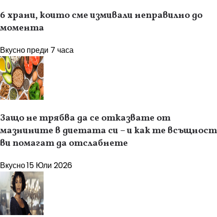
6 храни, които сме измивали неправилно до
момента
Вкусно
преди 7 часа
Защо не трябва да се отказвате от
мазнините в диетата си – и как те всъщност
ви помагат да отслабнете
Вкусно
15 Юли 2026