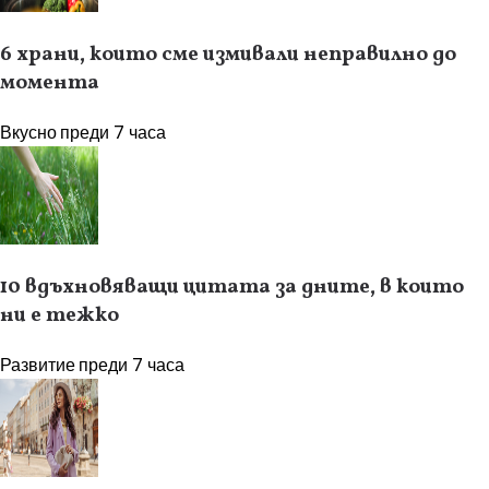
6 храни, които сме измивали неправилно до
момента
Вкусно
преди 7 часа
10 вдъхновяващи цитата за дните, в които
ни е тежко
Развитие
преди 7 часа