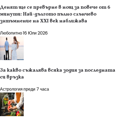
Денят ще се превърне в нощ за повече от 6
минути: Най-дългото пълно слънчево
затъмнение на XXI век наближава
Любопитно
16 Юли 2026
За какво съжалява всяка зодия за последната
си връзка
Астрология
преди 7 часа