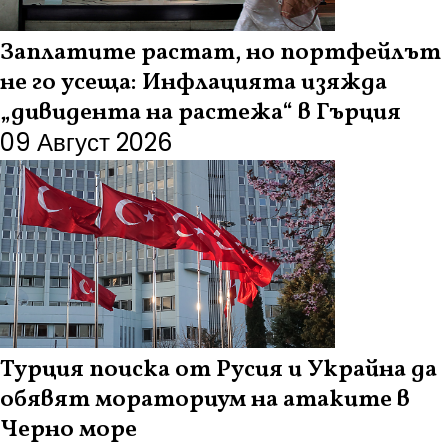
Заплатите растат, но портфейлът
не го усеща: Инфлацията изяжда
„дивидента на растежа“ в Гърция
09 Август 2026
Турция поиска от Русия и Украйна да
обявят мораториум на атаките в
Черно море