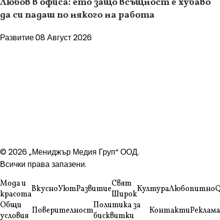
Любов в офиса: ето защо всъщност е хубаво
да си падаш по някого на работа
Развитие
08 Август 2026
© 2026 „Мениджър Медия Груп“ ООД.
Всички права запазени.
Мода и
Свят
Вкусно
Уют
Развитие
Култура
Любопитно
Q
красота
Широк
Общи
Политика за
Поверителност
Контакти
Реклама
условия
бисквитки