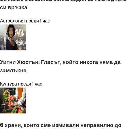
си връзка
Астрология
преди 1 час
Уитни Хюстън: Гласът, който никога няма да
замлъкне
Култура
преди 1 час
6 храни, които сме измивали неправилно до