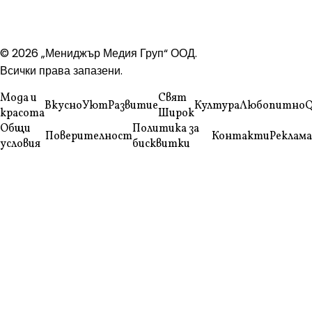
© 2026 „Мениджър Медия Груп“ ООД.
Всички права запазени.
Мода и
Свят
Вкусно
Уют
Развитие
Култура
Любопитно
Q
красота
Широк
Общи
Политика за
Поверителност
Контакти
Реклама
условия
бисквитки