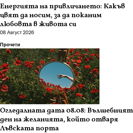
Енергията на привличането: Какъв
цвят да носим, за да поканим
любовта в живота си
08 Август 2026
Прочети
Огледалната дата 08.08: Вълшебният
ден на желанията, който отваря
Лъвската порта