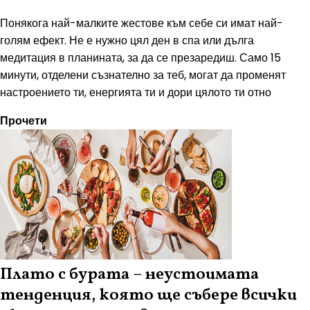
Понякога най-малките жестове към себе си имат най-
голям ефект. Не е нужно цял ден в спа или дълга
медитация в планината, за да се презаредиш. Само 15
минути, отделени съзнателно за теб, могат да променят
настроението ти, енергията ти и дори цялото ти отно
Прочети
Плато с бурата – неустоимата
тенденция, която ще събере всички