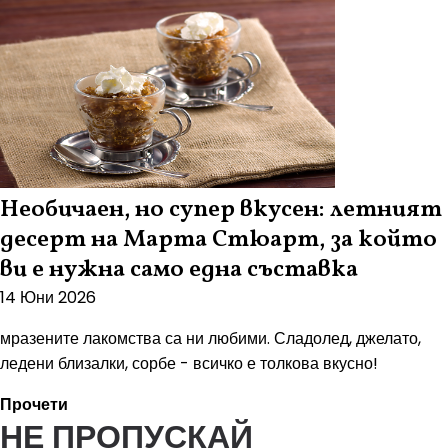
Необичаен, но супер вкусен: летният
десерт на Марта Стюарт, за който
ви е нужна само една съставка
14 Юни 2026
мразените лакомства са ни любими. Сладолед, джелато,
ледени близалки, сорбе - всичко е толкова вкусно!
Прочети
НЕ ПРОПУСКАЙ