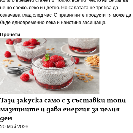
Когато времето стане по-топло, все по-често ни се хапва
нещо свежо, леко и цветно. Но салатата не трябва да
означава глад след час. С правилните продукти тя може да
бъде едновременно лека и наистина засищаща.
Прочети
Тази закуска само с 3 съставки топи
мазнините и дава енергия за целия
ден
20 Май 2026