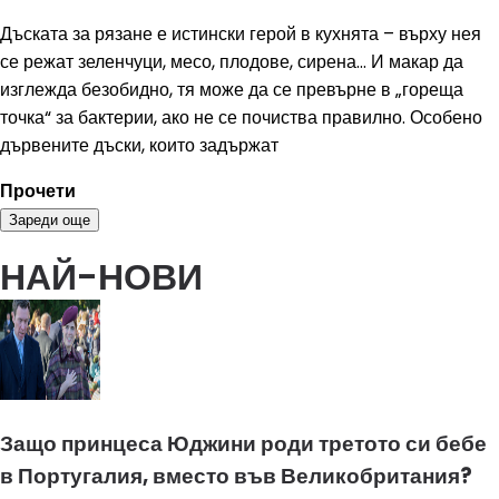
Дъската за рязане е истински герой в кухнята – върху нея
се режат зеленчуци, месо, плодове, сирена... И макар да
изглежда безобидно, тя може да се превърне в „гореща
точка“ за бактерии, ако не се почиства правилно. Особено
дървените дъски, които задържат
Прочети
Зареди още
НАЙ-НОВИ
Защо принцеса Юджини роди третото си бебе
в Португалия, вместо във Великобритания?