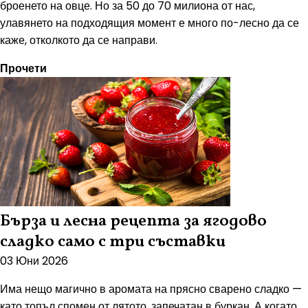
броенето на овце. Но за 50 до 70 милиона от нас,
улавянето на подходящия момент е много по-лесно да се
каже, отколкото да се направи.
Прочети
Бърза и лесна рецепта за ягодово
сладко само с три съставки
03 Юни 2026
Има нещо магично в аромата на прясно сварено сладко —
като топъл спомен от лятото, запечатан в буркан. А когато