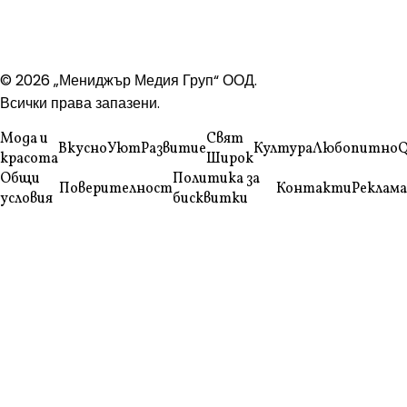
© 2026 „Мениджър Медия Груп“ ООД.
Всички права запазени.
Мода и
Свят
Вкусно
Уют
Развитие
Култура
Любопитно
Q
красота
Широк
Общи
Политика за
Поверителност
Контакти
Реклама
условия
бисквитки