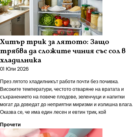
Хитър трик за лятото: Защо
трябва да сложите чиния със сол в
хладилника
01 Юли 2026
През лятото хладилникът работи почти без почивка.
Високите температури, честото отваряне на вратата и
съхранението на повече плодове, зеленчуци и напитки
могат да доведат до неприятни миризми и излишна влага.
Оказва се, че има един лесен и евтин трик, кой
Прочети