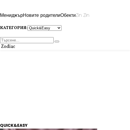
Мениджър
Новите родители
Обекти
Zin Zin
КАТЕГОРИЯ:
Zodiac
QUICK&EASY