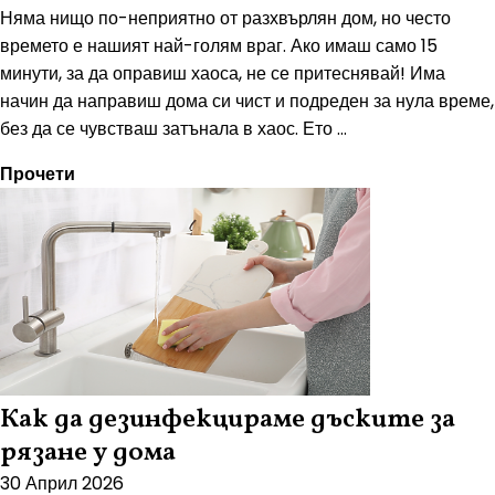
Няма нищо по-неприятно от разхвърлян дом, но често
времето е нашият най-голям враг. Ако имаш само 15
минути, за да оправиш хаоса, не се притеснявай! Има
начин да направиш дома си чист и подреден за нула време,
без да се чувстваш затънала в хаос. Ето ...
Прочети
Как да дезинфекцираме дъските за
рязане у дома
30 Април 2026