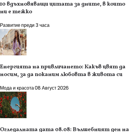
10 вдъхновяващи цитата за дните, в които
ни е тежко
Развитие
преди 3 часа
Енергията на привличането: Какъв цвят да
носим, за да поканим любовта в живота си
Мода и красота
08 Август 2026
Огледалната дата 08.08: Вълшебният ден на