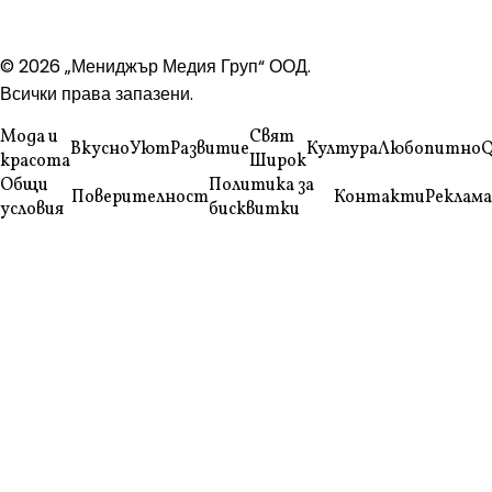
© 2026 „Мениджър Медия Груп“ ООД.
Всички права запазени.
Мода и
Свят
Вкусно
Уют
Развитие
Култура
Любопитно
Q
красота
Широк
Общи
Политика за
Поверителност
Контакти
Реклама
условия
бисквитки