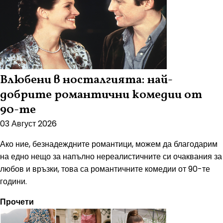
Влюбени в носталгията: най-
добрите романтични комедии от
90-те
03 Август 2026
Ако ние, безнадеждните романтици, можем да благодарим
на едно нещо за напълно нереалистичните си очаквания за
любов и връзки, това са романтичните комедии от 90-те
години.
Прочети