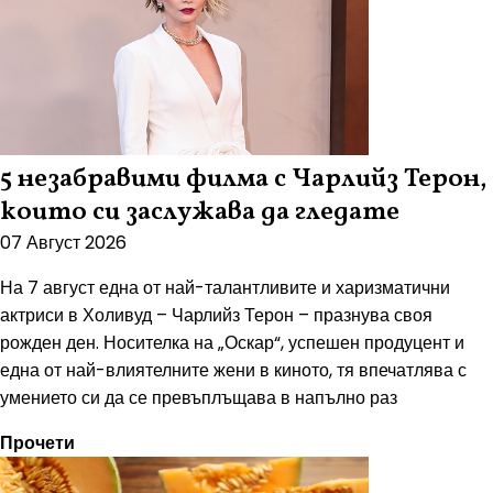
5 незабравими филма с Чарлийз Терон,
които си заслужава да гледате
07 Август 2026
На 7 август една от най-талантливите и харизматични
актриси в Холивуд – Чарлийз Терон – празнува своя
рожден ден. Носителка на „Оскар“, успешен продуцент и
една от най-влиятелните жени в киното, тя впечатлява с
умението си да се превъплъщава в напълно раз
Прочети