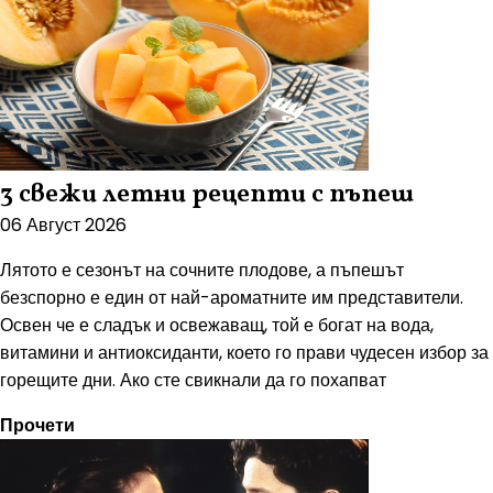
3 свежи летни рецепти с пъпеш
06 Август 2026
Лятото е сезонът на сочните плодове, а пъпешът
безспорно е един от най-ароматните им представители.
Освен че е сладък и освежаващ, той е богат на вода,
витамини и антиоксиданти, което го прави чудесен избор за
горещите дни. Ако сте свикнали да го похапват
Прочети