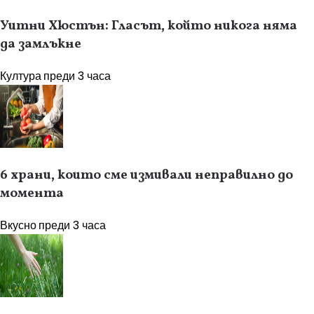
Уитни Хюстън: Гласът, който никога няма
да замлъкне
Култура
преди 3 часа
6 храни, които сме измивали неправилно до
момента
Вкусно
преди 3 часа