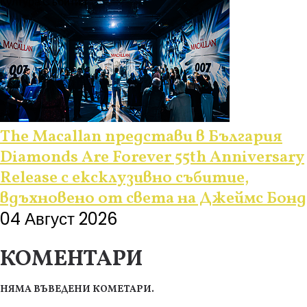
Култура
Събития
The Macallan представи в България
Diamonds Are Forever 55th Anniversary
Release с ексклузивно събитие,
вдъхновено от света на Джеймс Бонд
04 Август 2026
КОМЕНТАРИ
НЯМА ВЪВЕДЕНИ КОМЕТАРИ.