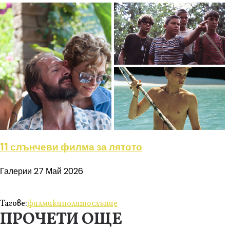
11 слънчеви филма за лятото
Галерии
27 Май 2026
Тагове:
филми
кино
лято
слънце
ПРОЧЕТИ ОЩЕ