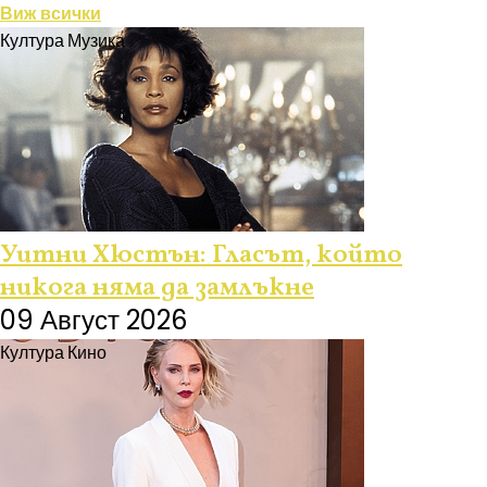
Виж всички
Култура
Музика
Уитни Хюстън: Гласът, който
никога няма да замлъкне
09 Август 2026
Култура
Кино