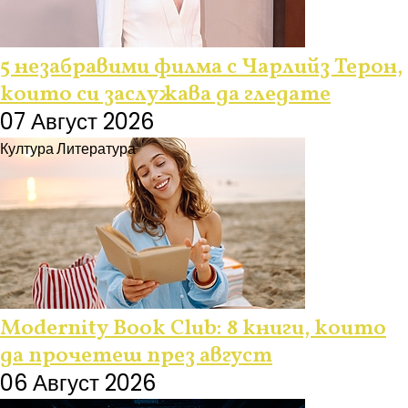
5 незабравими филма с Чарлийз Терон,
които си заслужава да гледате
07 Август 2026
Култура
Литература
Modernity Book Club: 8 книги, които
да прочетеш през август
06 Август 2026