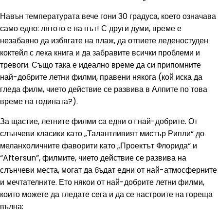
Навън температурата вече гони 30 градуса, което означава
само едно: лятото е на път! С други думи, време е
незабавно да избягате на плаж, да отпиете леденостуден
коктейл с лека книга и да забравите всички проблеми и
тревоги. Също така е идеално време да си припомните
най-добрите летни филми, правени някога (кой иска да
гледа филм, чието действие се развива в Алпите по това
време на годината?).
За щастие, летните филми са едни от най-добрите. От
слънчеви класики като „Талантливият мистър Рипли“ до
меланхоличните фаворити като „Проектът Флорида“ и
“Aftersun”, филмите, чието действие се развива на
слънчеви места, могат да бъдат едни от най-атмосферните
и мечтателните. Ето някои от най-добрите летни филми,
които можете да гледате сега и да се настроите на гореща
вълна: