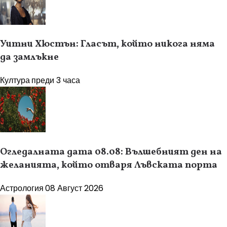
Уитни Хюстън: Гласът, който никога няма
да замлъкне
Култура
преди 3 часа
Огледалната дата 08.08: Вълшебният ден на
желанията, който отваря Лъвската порта
Астрология
08 Август 2026