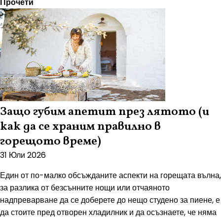
Прочети
Защо губим апетит през лятото (и
как да се храним правилно в
горещото време)
31 Юли 2026
Един от по-малко обсъжданите аспекти на горещата вълна,
за разлика от безсънните нощи или отчаяното
надпреварване да се доберете до нещо студено за пиене, е
да стоите пред отворен хладилник и да осъзнаете, че няма