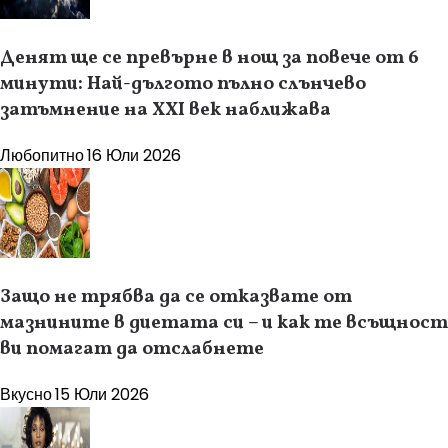
Денят ще се превърне в нощ за повече от 6
минути: Най-дългото пълно слънчево
затъмнение на XXI век наближава
Любопитно
16 Юли 2026
Защо не трябва да се отказвате от
мазнините в диетата си – и как те всъщност
ви помагат да отслабнете
Вкусно
15 Юли 2026