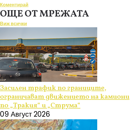
Коментирай
ОЩЕ ОТ МРЕЖАТА
Виж всички
Засилен трафик по границите,
ограничават движението на камиони
по „Тракия“ и „Струма“
09 Август 2026