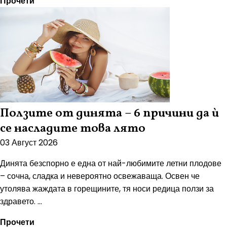
Прочети
Ползите от динята – 6 причини да ѝ
се насладите това лято
03 Август 2026
Динята безспорно е една от най-любимите летни плодове
– сочна, сладка и невероятно освежаваща. Освен че
утолява жаждата в горещините, тя носи редица ползи за
здравето. ...
Прочети