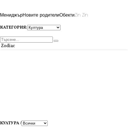
Мениджър
Новите родители
Обекти
Zin Zin
КАТЕГОРИЯ:
Zodiac
КУЛТУРА /