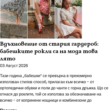
Вдъхновение от стария гардероб:
бабешките рокли са на мода това
лято
03 Август 2026
Тази година „бабешки“ се превърна в прекомерно
използван стилов способ, прилаган към всичко - от
ортопедични обувки и поли до чанти с горна дръжка. Що се
отнася до роклите, той се използва за обозначаване на
всичко - от копринени нощници и комбинезони до