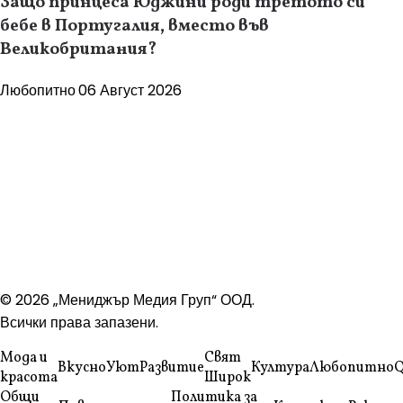
Защо принцеса Юджини роди третото си
бебе в Португалия, вместо във
Великобритания?
Любопитно
06 Август 2026
© 2026 „Мениджър Медия Груп“ ООД.
Всички права запазени.
Мода и
Свят
Вкусно
Уют
Развитие
Култура
Любопитно
Q
красота
Широк
Общи
Политика за