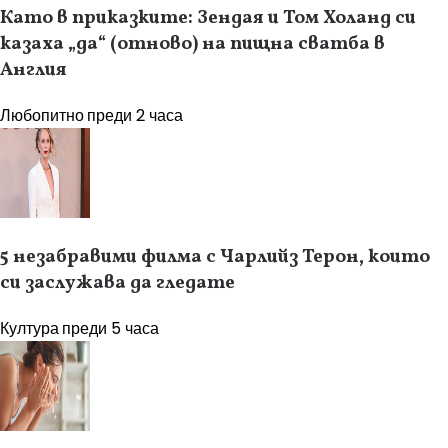
Като в приказките: Зендая и Том Холанд си
казаха „да“ (отново) на пищна сватба в
Англия
Любопитно
преди 2 часа
5 незабравими филма с Чарлийз Терон, които
си заслужава да гледате
Култура
преди 5 часа