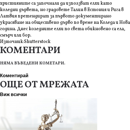
християните са започнали да използват елхи като
коледни дървета, но градовете Талин в Естония и Рига в
Латвия претендират за първото документирано
украсяване на обществено дърво по време на Коледа и Нова
година. Днес коледните елхи по света обикновено са ела,
смърч или бор.
Източник:
Shutterstock
КОМЕНТАРИ
НЯМА ВЪВЕДЕНИ КОМЕТАРИ.
Коментирай
ОЩЕ ОТ МРЕЖАТА
Виж всички