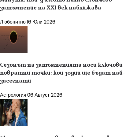
минути: Най-дългото пълно слънчево
затъмнение на XXI век наближава
Любопитно
16 Юли 2026
Сезонът на затъмненията носи ключови
повратни точки: кои зодии ще бъдат най-
засегнати
Астрология
06 Август 2026