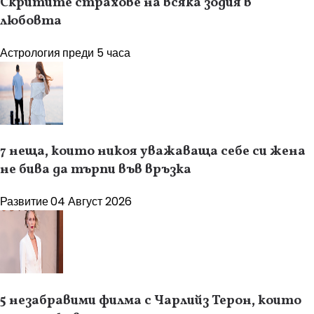
Скритите страхове на всяка зодия в
любовта
Астрология
преди 5 часа
7 неща, които никоя уважаваща себе си жена
не бива да търпи във връзка
Развитие
04 Август 2026
5 незабравими филма с Чарлийз Терон, които