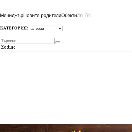
Мениджър
Новите родители
Обекти
Zin Zin
КАТЕГОРИЯ:
Zodiac