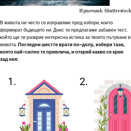
Източник: Shutterstock
В живота ни често се изправяме пред избори, които
формират бъдещето ни. Днес ти предлагаме забавен тест,
който ще ти разкрие интересна истина за твоето пътуване в
живота.
Погледни шестте врати по-долу, избери тази,
която най-силно те привлича, и открий какво се крие
зад нея: