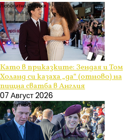
Любопитно
Светски
Като в приказките: Зендая и Том
Холанд си казаха „да“ (отново) на
пищна сватба в Англия
07 Август 2026
Любопитно
Светски