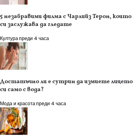
5 незабравими филма с Чарлийз Терон, които
си заслужава да гледате
Култура
преди 4 часа
Достатъчно ли е сутрин да измиете лицето
си само с вода?
Мода и красота
преди 4 часа