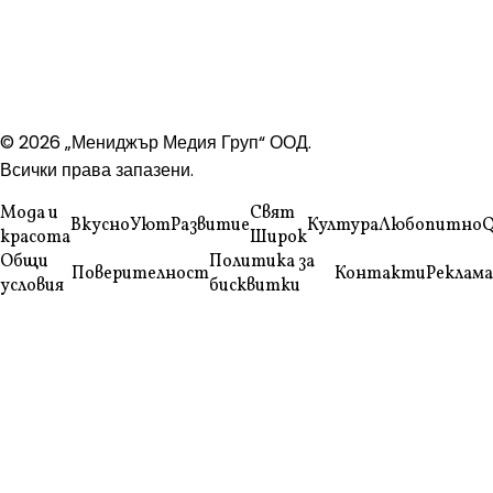
© 2026 „Мениджър Медия Груп“ ООД.
Всички права запазени.
Мода и
Свят
Вкусно
Уют
Развитие
Култура
Любопитно
Q
красота
Широк
Общи
Политика за
Поверителност
Контакти
Реклама
условия
бисквитки