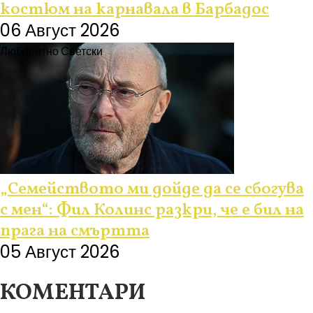
костюм на карнавала в Барбадос
06 Август 2026
Любопитно
Светски
„Семейството ми дойде да се сбогува
с мен“: Фил Колинс разкри, че е бил на
прага на смъртта
05 Август 2026
КОМЕНТАРИ