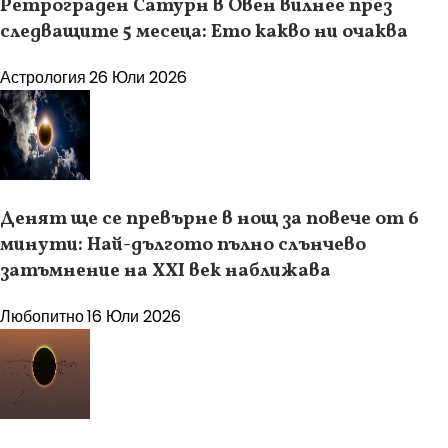
Ретрограден Сатурн в Овен вилнее през
следващите 5 месеца: Ето какво ни очаква
Астрология
26 Юли 2026
Денят ще се превърне в нощ за повече от 6
минути: Най-дългото пълно слънчево
затъмнение на XXI век наближава
Любопитно
16 Юли 2026