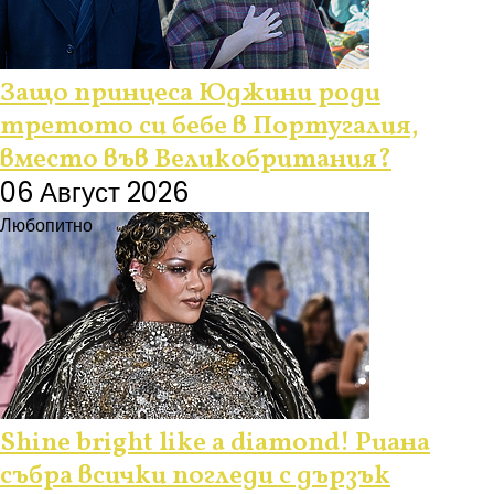
Защо принцеса Юджини роди
третото си бебе в Португалия,
вместо във Великобритания?
06 Август 2026
Любопитно
Shine bright like a diamond! Риана
събра всички погледи с дързък