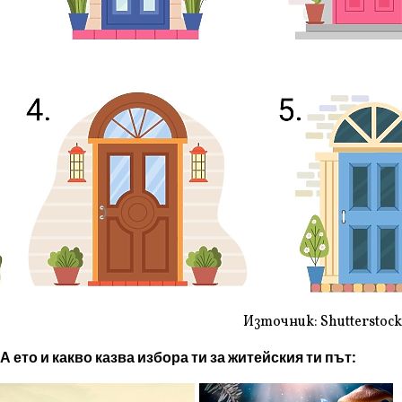
Източник: Shutterstock
А ето и какво казва избора ти за житейския ти път: