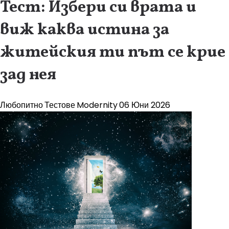
Тест: Избери си врата и
виж каква истина за
житейския ти път се крие
зад нея
Любопитно
Тестове
Modernity
06 Юни 2026