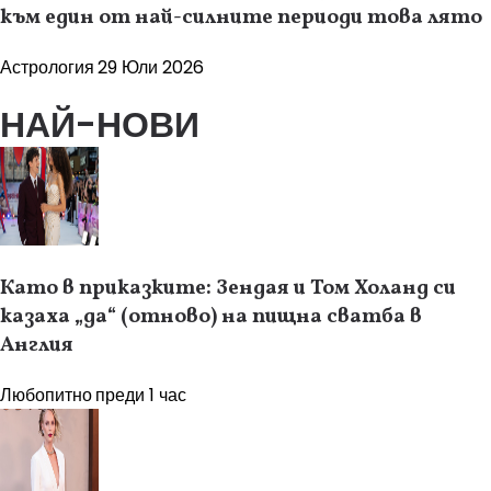
към един от най-силните периоди това лято
Астрология
29 Юли 2026
НАЙ-НОВИ
Като в приказките: Зендая и Том Холанд си
казаха „да“ (отново) на пищна сватба в
Англия
Любопитно
преди 1 час