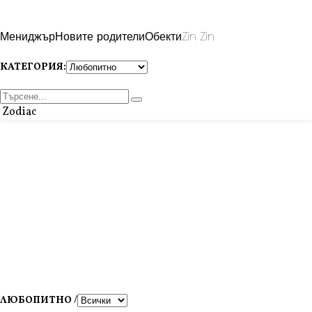
Мениджър
Новите родители
Обекти
Zin Zin
КАТЕГОРИЯ:
Zodiac
ЛЮБОПИТНО /