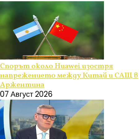
Спорът около Huawei изостря
напрежението между Китай и САЩ в
Аржентина
07 Август 2026