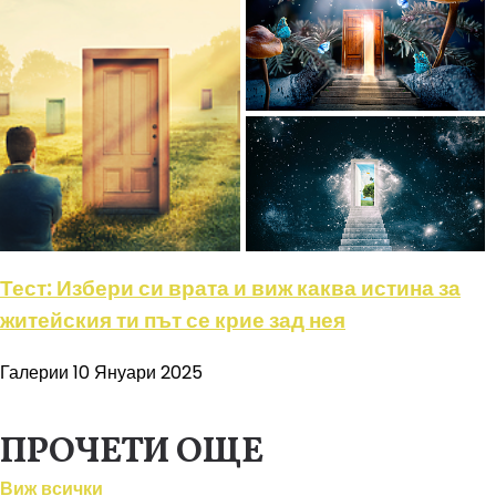
Тест: Избери си врата и виж каква истина за
житейския ти път се крие зад нея
Галерии
10 Януари 2025
ПРОЧЕТИ ОЩЕ
Виж всички