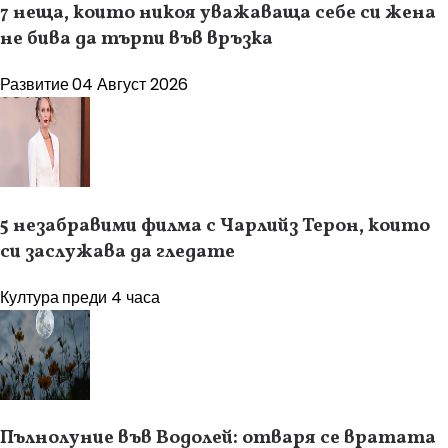
7 неща, които никоя уважаваща себе си жена
не бива да търпи във връзка
Развитие
04 Август 2026
5 незабравими филма с Чарлийз Терон, които
си заслужава да гледате
Култура
преди 4 часа
Пълнолуние във Водолей: отваря се вратата