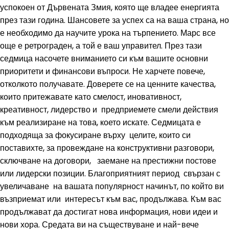
успокоен от Дървената Змия, която ще владее енергията
през тази година. Шансовете за успех са на ваша страна, но
е необходимо да научите урока на търпението. Марс все
още е ретрограден, а той е ваш управител. През тази
седмица насочете вниманието си към вашите основни
приоритети и финансови въпроси. Не харчете повече,
отколкото получавате. Доверете се на ценните качества,
които притежавате като смелост, иновативност,
креативност, лидерство и предприемете смели действия
към реализиране на това, което искате. Седмицата е
подходяща за фокусиране върху целите, които си
поставихте, за провеждане на конструктивни разговори,
сключване на договори, заемане на престижни постове
или лидерски позиции. Благоприятният период свързан с
увеличаване на вашата популярност начинът, по който ви
възприемат или интересът към вас, продължава. Към вас
продължават да достигат нова информация, нови идеи и
нови хора. Средата ви на съществуване и най-вече