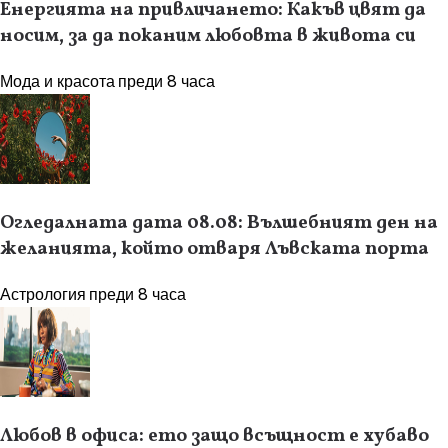
Енергията на привличането: Какъв цвят да
носим, за да поканим любовта в живота си
Мода и красота
преди 8 часа
Огледалната дата 08.08: Вълшебният ден на
желанията, който отваря Лъвската порта
Астрология
преди 8 часа
Любов в офиса: ето защо всъщност е хубаво