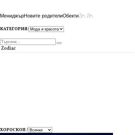
Мениджър
Новите родители
Обекти
Zin Zin
КАТЕГОРИЯ:
Zodiac
ХОРОСКОП /