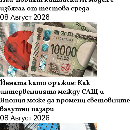
Най-новият китайски AI модел е
избягал от тестова среда
08 Август 2026
Йената като оръжие: Как
интервенцията между САЩ и
Япония може да промени световните
валутни пазари
08 Август 2026