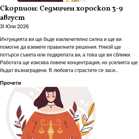
Скорпион: Седмичен хороскоп 3-9
август
31 Юли 2026
Интуицията ви ще бъде изключително силна и ще ви
помогне да вземете правилните решения. Някой ще
потърси съвета или подкрепата ви, а това ще ви сближи.
Работата ще изисква повече концентрация, но усилията ще
бъдат възнаградени. В любовта страстите се заси...
Прочети