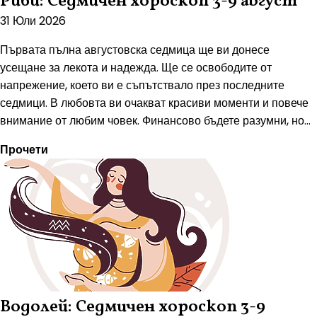
Риби: Седмичен хороскоп 3-9 август
31 Юли 2026
Първата пълна августовска седмица ще ви донесе
усещане за лекота и надежда. Ще се освободите от
напрежение, което ви е съпътствало през последните
седмици. В любовта ви очакват красиви моменти и повече
внимание от любим човек. Финансово бъдете разумни, но...
Прочети
Водолей: Седмичен хороскоп 3-9