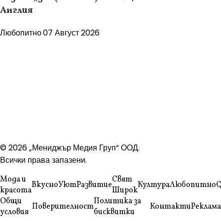
Англия
Любопитно
07 Август 2026
© 2026 „Мениджър Медия Груп“ ООД.
Всички права запазени.
Мода и
Свят
Вкусно
Уют
Развитие
Култура
Любопитно
Q
красота
Широк
Общи
Политика за
Поверителност
Контакти
Реклама
условия
бисквитки