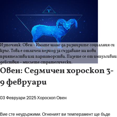
Източник: Овен - Имате шанс да разширите социалния си
кръг. Това е отличен период за създаване на нови
приятелства или партньорства. Пазете се от импулсивни
действия – мислете стратегически.
Овен: Седмичен хороскоп 3-
9 февруари
03 Февруари 2025
Хороскоп
Овен
Вие сте неудържими. Огненият ви темперамент ще бъде