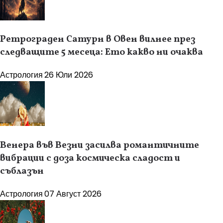
Ретрограден Сатурн в Овен вилнее през
следващите 5 месеца: Ето какво ни очаква
Астрология
26 Юли 2026
Венера във Везни засилва романтичните
вибрации с доза космическа сладост и
съблазън
Астрология
07 Август 2026