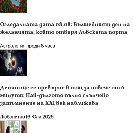
Огледалната дата 08.08: Вълшебният ден на
желанията, който отваря Лъвската порта
Астрология
преди 8 часа
Денят ще се превърне в нощ за повече от 6
минути: Най-дългото пълно слънчево
затъмнение на XXI век наближава
Любопитно
16 Юли 2026