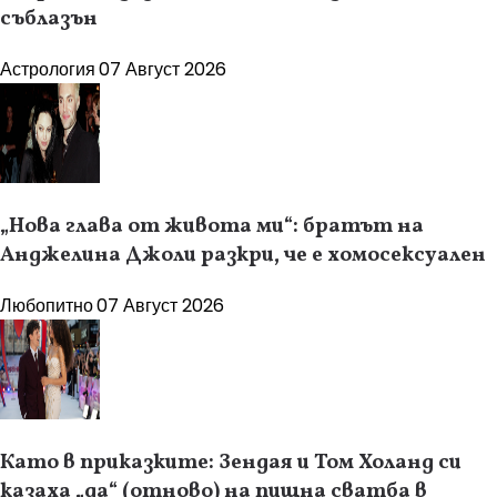
съблазън
Астрология
07 Август 2026
„Нова глава от живота ми“: братът на
Анджелина Джоли разкри, че е хомосексуален
Любопитно
07 Август 2026
Като в приказките: Зендая и Том Холанд си
казаха „да“ (отново) на пищна сватба в