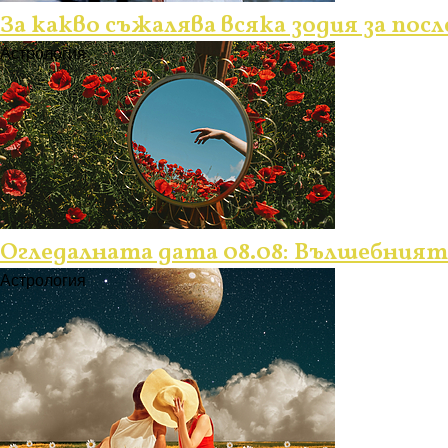
За какво съжалява всяка зодия за пос
Астрология
Огледалната дата 08.08: Вълшебният
Астрология