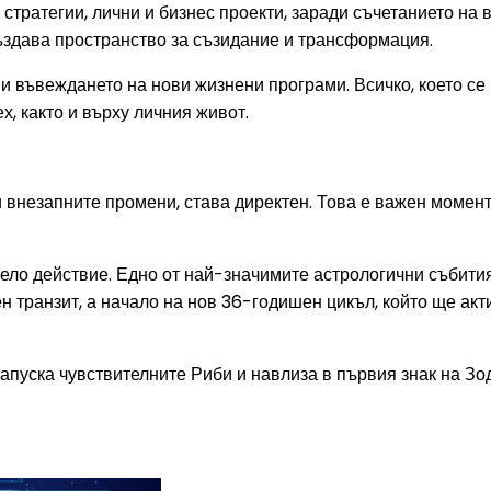
и стратегии, лични и бизнес проекти, заради съчетанието 
ъздава пространство за съзидание и трансформация.
и въвеждането на нови жизнени програми. Всичко, което се 
, както и върху личния живот.
 внезапните промени, става директен. Това е важен момент
смело действие. Едно от най-значимите астрологични събити
н транзит, а начало на нов 36-годишен цикъл, който ще акт
напуска чувствителните Риби и навлиза в първия знак на Зо