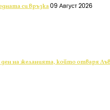
09 Август 2026
ледната си връзка
 ден на желанията, който отваря Лъ