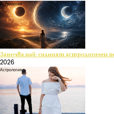
Астрология
Започва най-силният астрологичен п
2026
Астрология