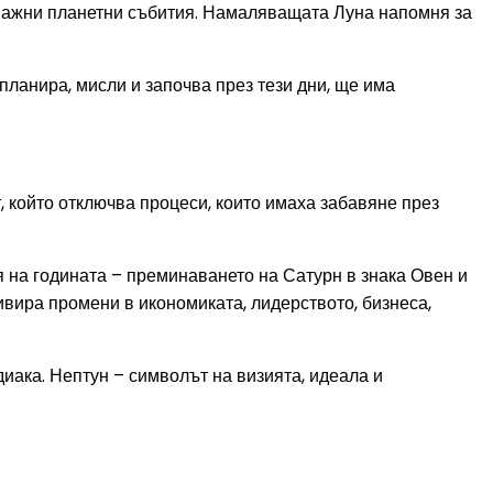
на важни планетни събития. Намаляващата Луна напомня за
планира, мисли и започва през тези дни, ще има
, който отключва процеси, които имаха забавяне през
я на годината – преминаването на Сатурн в знака Овен и
ивира промени в икономиката, лидерството, бизнеса,
диака. Нептун – символът на визията, идеала и