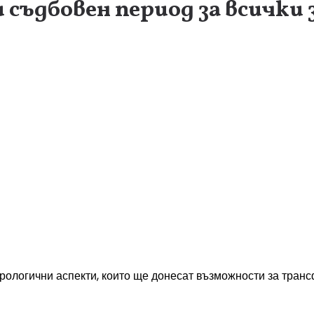
и съдбовен период за всички
трологични аспекти, които ще донесат възможности за тра