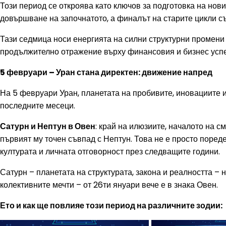
Този период се откроява като ключов за подготовка на нов
довършване на започнатото, а финалът на старите цикли с
Тази седмица носи енергията на силни структурни промени 
продължително отражение върху финансовия и бизнес успех
5 февруари – Уран стана директен: движение напред
На 5 февруари Уран, планетата на пробивите, иновациите и
последните месеци.
Сатурн и Нептун в Овен
: край на илюзиите, началото на 
първият му точен съвпад с Нептун. Това не е просто пореде
културата и личната отговорност през следващите години.
Сатурн – планетата на структурата, закона и реалността – 
колективните мечти – от 26ти януари вече е в знака Овен.
Ето и как ще повлияе този период на различните зодии: