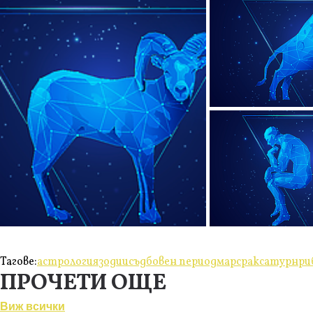
Тагове:
астрология
зодии
съдбовен период
марс
рак
сатурн
ри
ПРОЧЕТИ ОЩЕ
Виж всички