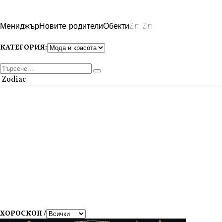
Мениджър
Новите родители
Обекти
Zin Zin
КАТЕГОРИЯ:
Zodiac
ХОРОСКОП /