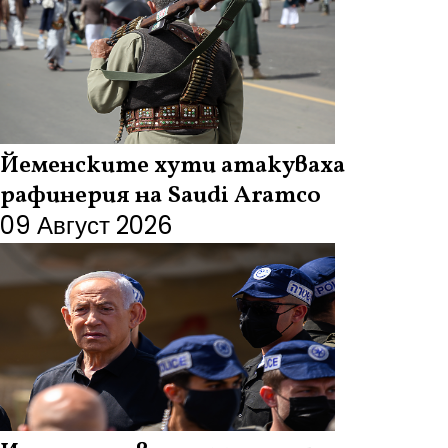
Йеменските хути атакуваха
рафинерия на Saudi Aramco
09 Август 2026