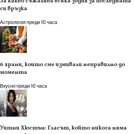
За какво съжалява всяка зодия за последната
си връзка
Астрология
преди 10 часа
6 храни, които сме измивали неправилно до
момента
Вкусно
преди 10 часа
Уитни Хюстън: Гласът, който никога няма