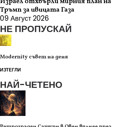
Израел отхвърли мирния план на
Тръмп за ивицата Газа
09 Август 2026
НЕ ПРОПУСКАЙ
Modernity съвет на деня
ИЗТЕГЛИ
НАЙ-ЧЕТЕНО
Ретрограден Сатурн в Овен вилнее през