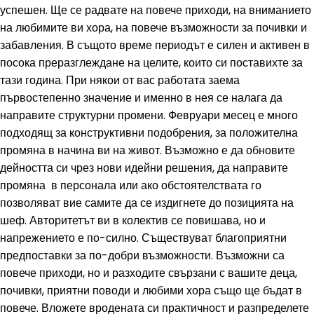
успешен. Ще се радвате на повече приходи, на вниманието
на любимите ви хора, на повече възможности за почивки и
забавления. В същото време периодът е силен и активен в
посока преразглеждане на целите, които си поставихте за
тази година. При някои от вас работата заема
първостепенно значение и именно в нея се налага да
направите структурни промени. Февруари месец е много
подходящ за конструктивни подобрения, за положителна
промяна в начина ви на живот. Възможно е да обновите
дейността си чрез нови идейни решения, да направите
промяна в персонала или ако обстоятелствата го
позволяват вие самите да се издигнете до позицията на
шеф. Авторитетът ви в колектив се повишава, но и
напрежението е по-силно. Съществуват благоприятни
предпоставки за по-добри възможности. Възможни са
повече приходи, но и разходите свързани с вашите деца,
почивки, приятни поводи и любими хора също ще бъдат в
повече. Вложете вродената си практичност и разпределете