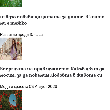
10 вдъхновяващи цитата за дните, в които
ни е тежко
Развитие
преди 10 часа
Енергията на привличането: Какъв цвят да
носим, за да поканим любовта в живота си
Мода и красота
08 Август 2026