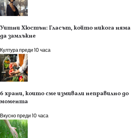
Уитни Хюстън: Гласът, който никога няма
да замлъкне
Култура
преди 10 часа
6 храни, които сме измивали неправилно до
момента
Вкусно
преди 10 часа