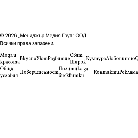
© 2026 „Мениджър Медия Груп“ ООД.
Всички права запазени.
Мода и
Свят
Вкусно
Уют
Развитие
Култура
Любопитно
Q
красота
Широк
Общи
Политика за
Поверителност
Контакти
Реклама
условия
бисквитки