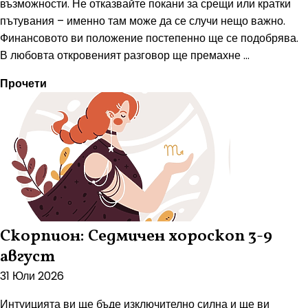
възможности. Не отказвайте покани за срещи или кратки
пътувания – именно там може да се случи нещо важно.
Финансовото ви положение постепенно ще се подобрява.
В любовта откровеният разговор ще премахне ...
Прочети
Скорпион: Седмичен хороскоп 3-9
август
31 Юли 2026
Интуицията ви ще бъде изключително силна и ще ви