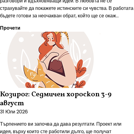
разговори и вдъхновяващи идеи. В любовта не се
страхувайте да покажете истинските си чувства. В работата
бъдете готови за неочакван обрат, който ще се окаж...
Прочети
Козирог: Седмичен хороскоп 3-9
август
31 Юли 2026
Търпението ви започва да дава резултати. Проект или
идея, върху които сте работили дълго, ще получат