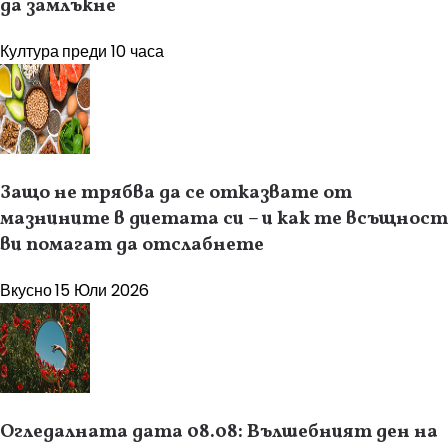
да замлъкне
Култура
преди 10 часа
Защо не трябва да се отказвате от
мазнините в диетата си – и как те всъщност
ви помагат да отслабнете
Вкусно
15 Юли 2026
Огледалната дата 08.08: Вълшебният ден на