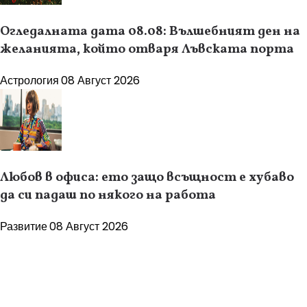
Огледалната дата 08.08: Вълшебният ден на
желанията, който отваря Лъвската порта
Астрология
08 Август 2026
Любов в офиса: ето защо всъщност е хубаво
да си падаш по някого на работа
Развитие
08 Август 2026