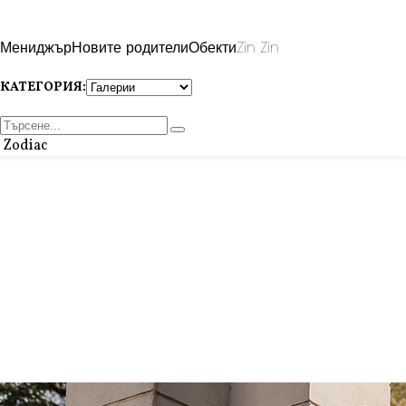
Мениджър
Новите родители
Обекти
Zin Zin
КАТЕГОРИЯ:
Zodiac