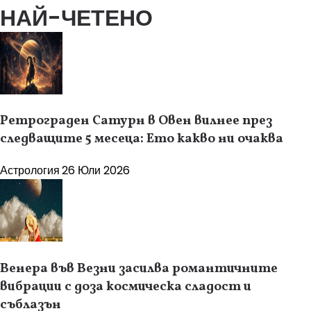
НАЙ-ЧЕТЕНО
Ретрограден Сатурн в Овен вилнее през
следващите 5 месеца: Ето какво ни очаква
Астрология
26 Юли 2026
Венера във Везни засилва романтичните
вибрации с доза космическа сладост и
съблазън