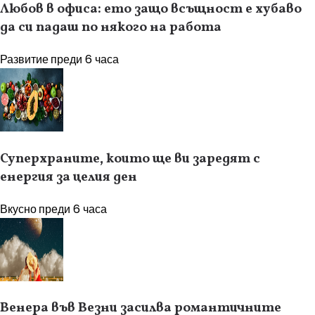
Любов в офиса: ето защо всъщност е хубаво
да си падаш по някого на работа
Развитие
преди 6 часа
Суперхраните, които ще ви заредят с
енергия за целия ден
Вкусно
преди 6 часа
Венера във Везни засилва романтичните