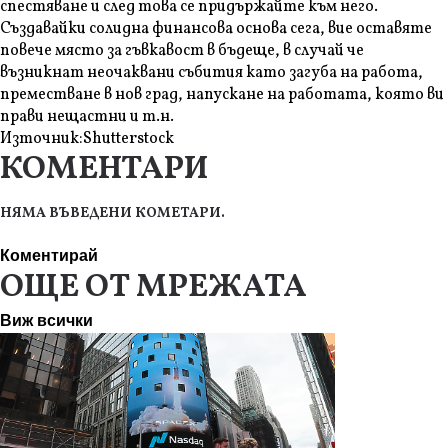
спестяване и след това се придържайте към него.
Създавайки солидна финансова основа сега, вие оставяте
повече място за гъвкавост в бъдеще, в случай че
възникнат неочаквани събития като загуба на работа,
преместване в нов град, напускане на работата, която ви
прави нещастни и т.н.
Източник:
Shutterstock
КОМЕНТАРИ
НЯМА ВЪВЕДЕНИ КОМЕТАРИ.
Коментирай
ОЩЕ ОТ МРЕЖАТА
Виж всички