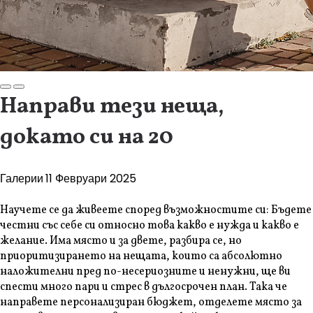
Направи тези неща,
докато си на 20
Галерии
11 Февруари 2025
Научете се да живеете според възможностите си: Бъдете
честни със себе си относно това какво е нужда и какво е
желание. Има място и за двете, разбира се, но
приоритизирането на нещата, които са абсолютно
наложителни пред по-несериозните и ненужни, ще ви
спести много пари и стрес в дългосрочен план. Така че
направете персонализиран бюджет, отделете място за