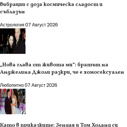
вибрации с доза космическа сладост и
съблазън
Астрология
07 Август 2026
„Нова глава от живота ми“: братът на
Анджелина Джоли разкри, че е хомосексуален
Любопитно
07 Август 2026
Като в приказките: Зендая и Том Холанд си