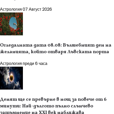
Астрология
07 Август 2026
Огледалната дата 08.08: Вълшебният ден на
желанията, който отваря Лъвската порта
Астрология
преди 6 часа
Денят ще се превърне в нощ за повече от 6
минути: Най-дългото пълно слънчево
затъмнение на XXI век наближава