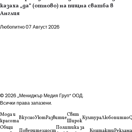
казаха „да“ (отново) на пищна сватба в
Англия
Любопитно
07 Август 2026
© 2026 „Мениджър Медия Груп“ ООД.
Всички права запазени.
Мода и
Свят
Вкусно
Уют
Развитие
Култура
Любопитно
Q
красота
Широк
Общи
Политика за
Поверителност
Контакти
Реклама