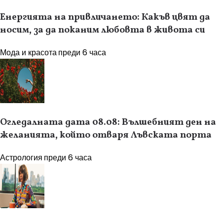
Енергията на привличането: Какъв цвят да
носим, за да поканим любовта в живота си
Мода и красота
преди 6 часа
Огледалната дата 08.08: Вълшебният ден на
желанията, който отваря Лъвската порта
Астрология
преди 6 часа