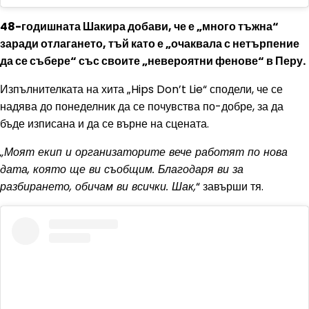
48-годишната Шакира добави, че е „много тъжна“
заради отлагането, тъй като е „очаквала с нетърпение
да се събере“ със своите „невероятни фенове“ в Перу.
Изпълнителката на хита „Hips Don’t Lie“ сподели, че се
надява до понеделник да се почувства по-добре, за да
бъде изписана и да се върне на сцената.
„Моят екип и организаторите вече работят по нова
дата, която ще ви съобщим. Благодаря ви за
разбирането, обичам ви всички. Шак,
“ завърши тя.