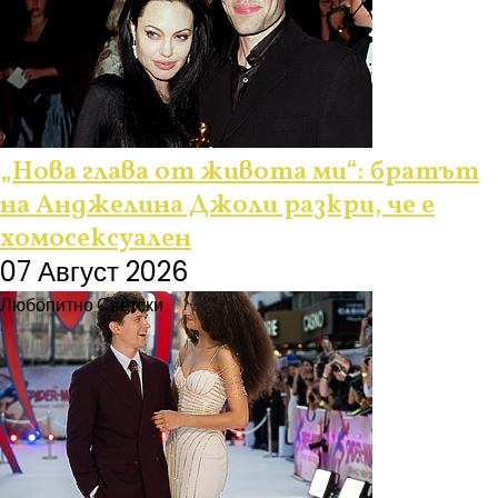
„Нова глава от живота ми“: братът
на Анджелина Джоли разкри, че е
хомосексуален
07 Август 2026
Любопитно
Светски