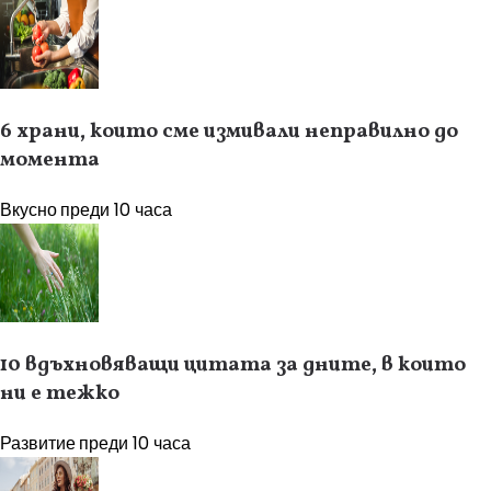
6 храни, които сме измивали неправилно до
момента
Вкусно
преди 10 часа
10 вдъхновяващи цитата за дните, в които
ни е тежко
Развитие
преди 10 часа