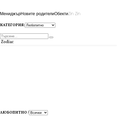
Мениджър
Новите родители
Обекти
Zin Zin
КАТЕГОРИЯ:
Zodiac
ЛЮБОПИТНО /