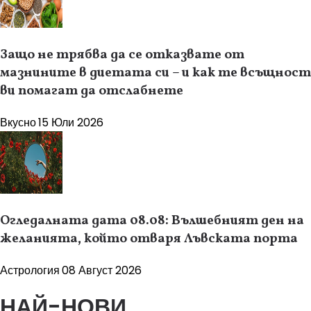
Защо не трябва да се отказвате от
мазнините в диетата си – и как те всъщност
ви помагат да отслабнете
Вкусно
15 Юли 2026
Огледалната дата 08.08: Вълшебният ден на
желанията, който отваря Лъвската порта
Астрология
08 Август 2026
НАЙ-НОВИ