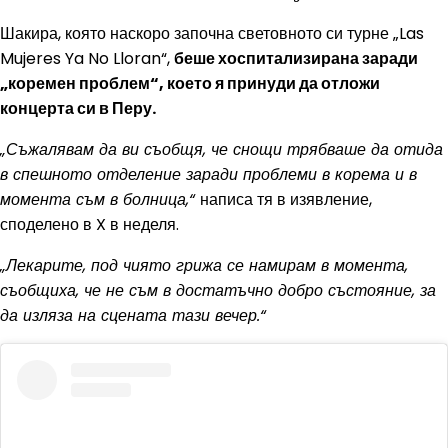
Шакира, която наскоро започна световното си турне „Las
Mujeres Ya No Lloran“,
беше хоспитализирана заради
„коремен проблем“, което я принуди да отложи
концерта си в Перу.
„Съжалявам да ви съобщя, че снощи трябваше да отида
в спешното отделение заради проблеми в корема и в
момента съм в болница,“
написа тя в изявление,
споделено в X в неделя.
„Лекарите, под чиято грижа се намирам в момента,
съобщиха, че не съм в достатъчно добро състояние, за
да изляза на сцената тази вечер.“