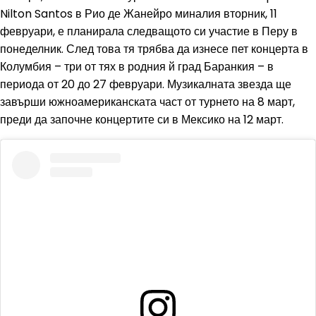
Nilton Santos в Рио де Жанейро миналия вторник, 11
февруари, е планирала следващото си участие в Перу в
понеделник. След това тя трябва да изнесе пет концерта в
Колумбия – три от тях в родния й град Баранкия – в
периода от 20 до 27 февруари. Музикалната звезда ще
завърши южноамериканската част от турнето на 8 март,
преди да започне концертите си в Мексико на 12 март.