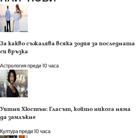
За какво съжалява всяка зодия за последната
си връзка
Астрология
преди 10 часа
Уитни Хюстън: Гласът, който никога няма
да замлъкне
Култура
преди 10 часа