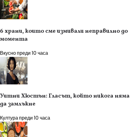
6 храни, които сме измивали неправилно до
момента
Вкусно
преди 10 часа
Уитни Хюстън: Гласът, който никога няма
да замлъкне
Култура
преди 10 часа