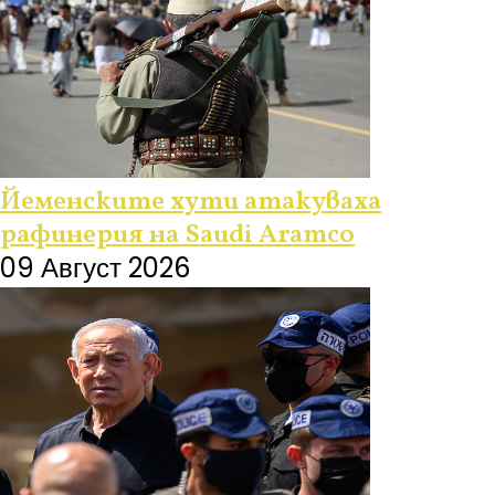
Йеменските хути атакуваха
рафинерия на Saudi Aramco
09 Август 2026