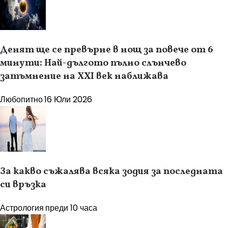
Денят ще се превърне в нощ за повече от 6
минути: Най-дългото пълно слънчево
затъмнение на XXI век наближава
Любопитно
16 Юли 2026
За какво съжалява всяка зодия за последната
си връзка
Астрология
преди 10 часа