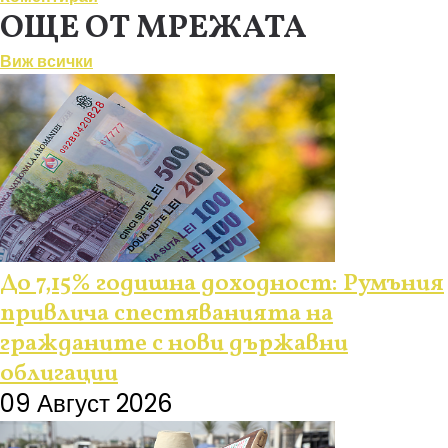
ОЩЕ ОТ МРЕЖАТА
Виж всички
До 7,15% годишна доходност: Румъния
привлича спестяванията на
гражданите с нови държавни
облигации
09 Август 2026