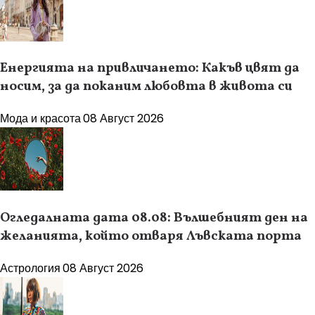
Енергията на привличането: Какъв цвят да
носим, за да поканим любовта в живота си
Мода и красота
08 Август 2026
Огледалната дата 08.08: Вълшебният ден на
желанията, който отваря Лъвската порта
Астрология
08 Август 2026