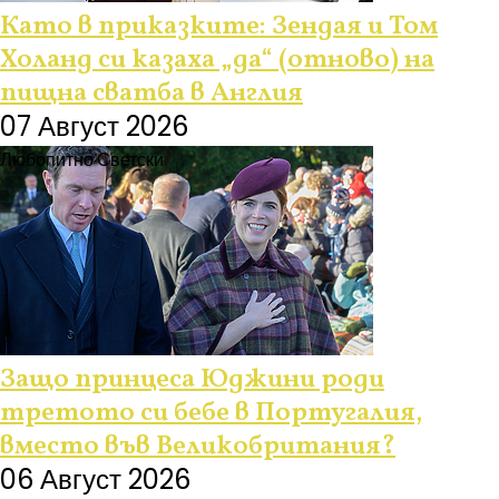
Като в приказките: Зендая и Том
Холанд си казаха „да“ (отново) на
пищна сватба в Англия
07 Август 2026
Любопитно
Светски
Защо принцеса Юджини роди
третото си бебе в Португалия,
вместо във Великобритания?
06 Август 2026