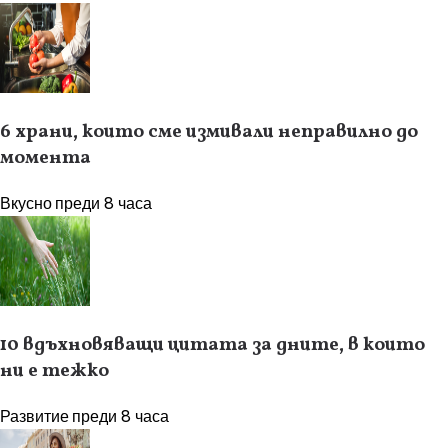
6 храни, които сме измивали неправилно до
момента
Вкусно
преди 8 часа
10 вдъхновяващи цитата за дните, в които
ни е тежко
Развитие
преди 8 часа