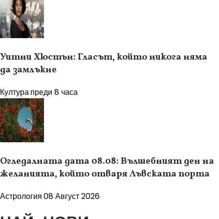
Уитни Хюстън: Гласът, който никога няма
да замлъкне
Култура
преди 8 часа
Огледалната дата 08.08: Вълшебният ден на
желанията, който отваря Лъвската порта
Астрология
08 Август 2026