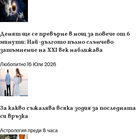
Денят ще се превърне в нощ за повече от 6
минути: Най-дългото пълно слънчево
затъмнение на XXI век наближава
Любопитно
16 Юли 2026
За какво съжалява всяка зодия за последната
си връзка
Астрология
преди 8 часа