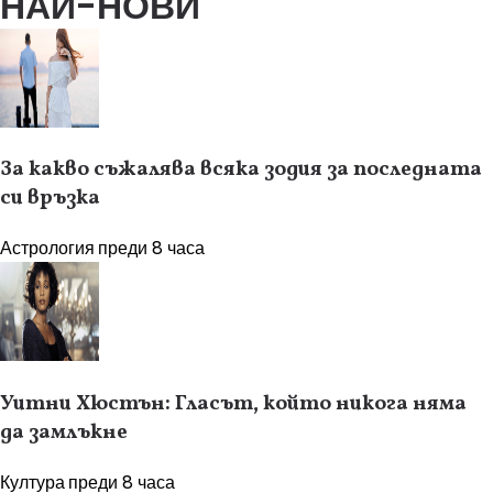
НАЙ-НОВИ
За какво съжалява всяка зодия за последната
си връзка
Астрология
преди 8 часа
Уитни Хюстън: Гласът, който никога няма
да замлъкне
Култура
преди 8 часа