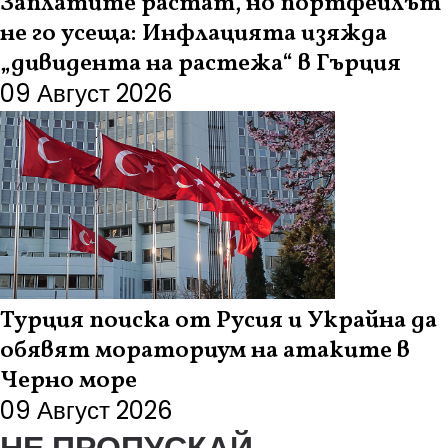
Заплатите растат, но портфейлът
не го усеща: Инфлацията изяжда
„дивидента на растежа“ в Гърция
09 Август 2026
Турция поиска от Русия и Украйна да
обявят мораториум на атаките в
Черно море
09 Август 2026
НЕ ПРОПУСКАЙ