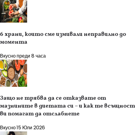
6 храни, които сме измивали неправилно до
момента
Вкусно
преди 8 часа
Защо не трябва да се отказвате от
мазнините в диетата си – и как те всъщност
ви помагат да отслабнете
Вкусно
15 Юли 2026