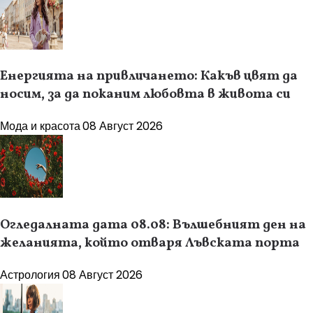
Енергията на привличането: Какъв цвят да
носим, за да поканим любовта в живота си
Мода и красота
08 Август 2026
Огледалната дата 08.08: Вълшебният ден на
желанията, който отваря Лъвската порта
Астрология
08 Август 2026