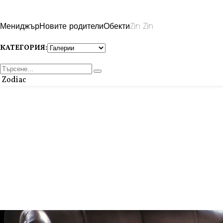
Мениджър
Новите родители
Обекти
Zin Zin
КАТЕГОРИЯ:
Zodiac