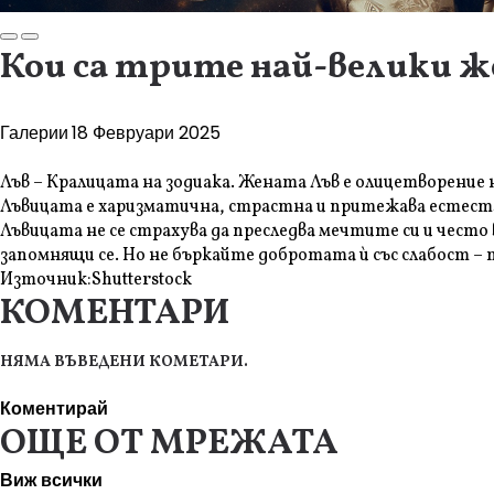
Кои са трите най-велики ж
Галерии
18 Февруари 2025
Лъв – Кралицата на зодиака. Жената Лъв е олицетворение на
Лъвицата е харизматична, страстна и притежава естестве
Лъвицата не се страхува да преследва мечтите си и чест
запомнящи се. Но не бъркайте добротата ѝ със слабост – т
Източник:
Shutterstock
КОМЕНТАРИ
НЯМА ВЪВЕДЕНИ КОМЕТАРИ.
Коментирай
ОЩЕ ОТ МРЕЖАТА
Виж всички