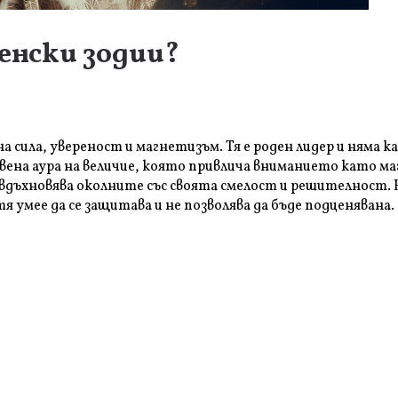
енски зодии?
 сила, увереност и магнетизъм. Тя е роден лидер и няма ка
на аура на величие, която привлича вниманието като магн
о вдъхновява околните със своята смелост и решителност
я умее да се защитава и не позволява да бъде подценявана.