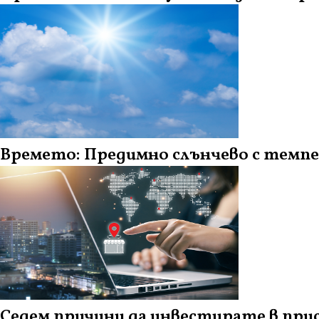
Времето: Предимно слънчево с темпер
Седем причини да инвестирате в при