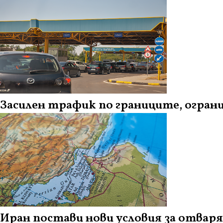
Засилен трафик по границите, огран
Иран постави нови условия за отвар