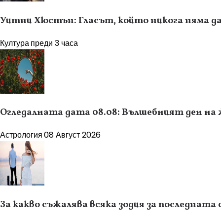
Уитни Хюстън: Гласът, който никога няма да
Култура
преди 3 часа
Огледалната дата 08.08: Вълшебният ден на
Астрология
08 Август 2026
За какво съжалява всяка зодия за последната 