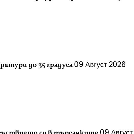
09 Август 2026
атури до 35 градуса
09 Август
съствието си в търсачките