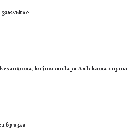
 замлъкне
 желанията, който отваря Лъвската порта
си връзка