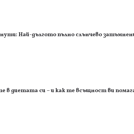
инути: Най-дългото пълно слънчево затъмнени
е в диетата си – и как те всъщност ви пома