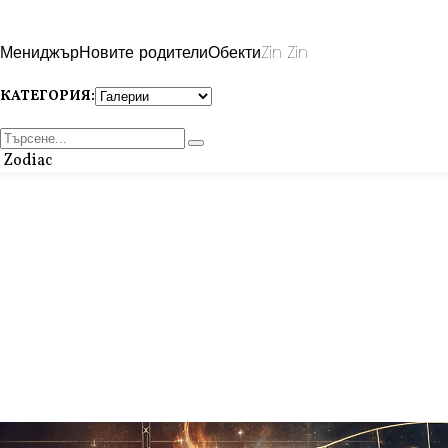
Мениджър
Новите родители
Обекти
Zin Zin
КАТЕГОРИЯ:
Zodiac