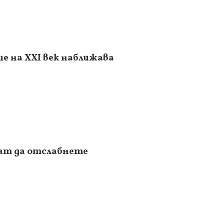
е на XXI век наближава
гат да отслабнете