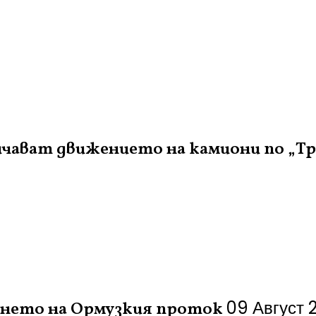
ичават движението на камиони по „Тр
09 Август 
янето на Ормузкия проток