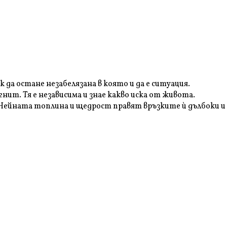
к да остане незабелязана в която и да е ситуация.
ит. Тя е независима и знае какво иска от живота.
. Нейната топлина и щедрост правят връзките ѝ дълбоки и