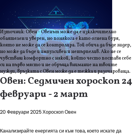
Източник: Овен - Овенът може да е изключително
обаятелен и уверен, но понякога е като огнена буря,
която не може да се контролира. Той обича да бъде лидер,
но може да бъде и импулсивен и нетърпелив. Ако не се
чувстваш комфортно с някой, който често поставя себе
си на първо място и не обръща внимание на твоите
нужди, връзката с Овен може да е тежка и разочароваща.
Овен: Седмичен хороскоп 24
февруари - 2 март
20 Февруари 2025
Хороскоп
Овен
Канализирайте енергията си към това, което искате да