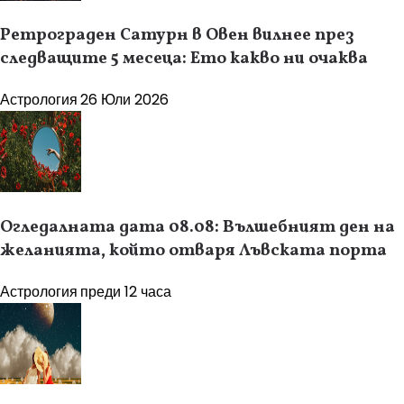
Ретрограден Сатурн в Овен вилнее през
следващите 5 месеца: Ето какво ни очаква
Астрология
26 Юли 2026
Огледалната дата 08.08: Вълшебният ден на
желанията, който отваря Лъвската порта
Астрология
преди 12 часа