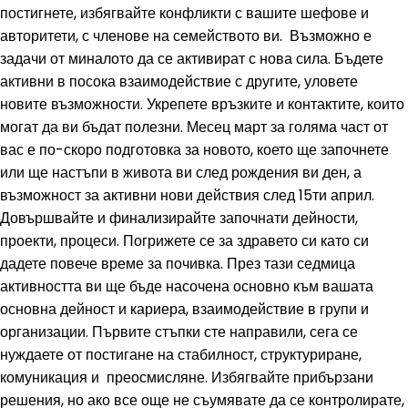
постигнете, избягвайте конфликти с вашите шефове и
авторитети, с членове на семейството ви. Възможно е
задачи от миналото да се активират с нова сила. Бъдете
активни в посока взаимодействие с другите, уловете
новите възможности. Укрепете връзките и контактите, които
могат да ви бъдат полезни. Месец март за голяма част от
вас е по-скоро подготовка за новото, което ще започнете
или ще настъпи в живота ви след рождения ви ден, а
възможност за активни нови действия след 15ти април.
Довършвайте и финализирайте започнати дейности,
проекти, процеси. Погрижете се за здравето си като си
дадете повече време за почивка. През тази седмица
активността ви ще бъде насочена основно към вашата
основна дейност и кариера, взаимодействие в групи и
организации. Първите стъпки сте направили, сега се
нуждаете от постигане на стабилност, структуриране,
комуникация и преосмисляне. Избягвайте прибързани
решения, но ако все още не съумявате да се контролирате,