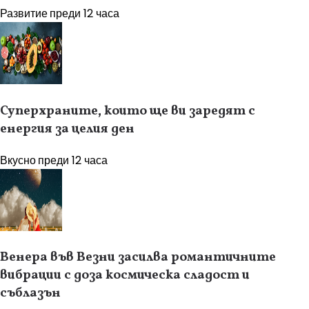
Развитие
преди 12 часа
Суперхраните, които ще ви заредят с
енергия за целия ден
Вкусно
преди 12 часа
Венера във Везни засилва романтичните
вибрации с доза космическа сладост и
съблазън