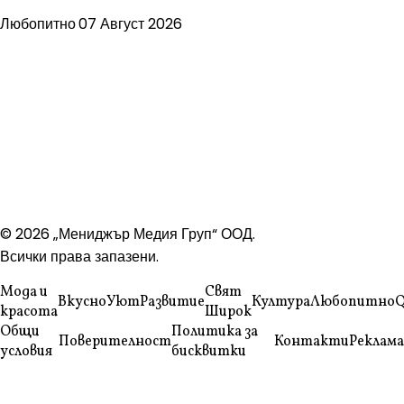
Любопитно
07 Август 2026
© 2026 „Мениджър Медия Груп“ ООД.
Всички права запазени.
Мода и
Свят
Вкусно
Уют
Развитие
Култура
Любопитно
Q
красота
Широк
Общи
Политика за
Поверителност
Контакти
Реклама
условия
бисквитки