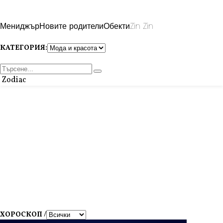
Мениджър
Новите родители
Обекти
Zin Zin
КАТЕГОРИЯ:
Zodiac
ХОРОСКОП /