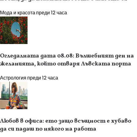
Мода и красота
преди 12 часа
Огледалната дата 08.08: Вълшебният ден на
желанията, който отваря Лъвската порта
Астрология
преди 12 часа
Любов в офиса: ето защо всъщност е хубаво
да си падаш по някого на работа