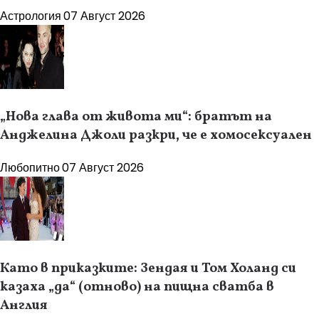
Астрология
07 Август 2026
„Нова глава от живота ми“: братът на
Анджелина Джоли разкри, че е хомосексуален
Любопитно
07 Август 2026
Като в приказките: Зендая и Том Холанд си
казаха „да“ (отново) на пищна сватба в
Англия