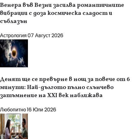
Венера във Везни засилва романтичните
вибрации с доза космическа сладост и
съблазън
Астрология
07 Август 2026
Денят ще се превърне в нощ за повече от 6
минути: Най-дългото пълно слънчево
затъмнение на XXI век наближава
Любопитно
16 Юли 2026