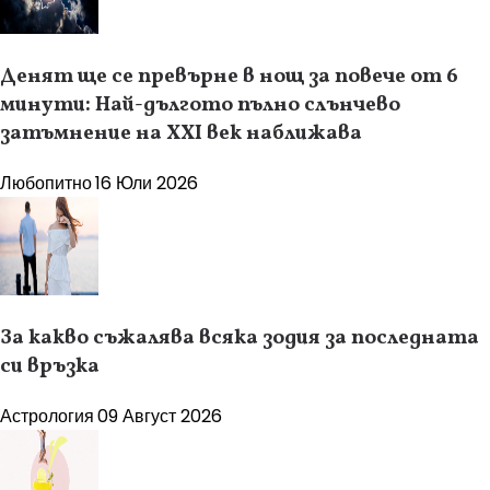
Денят ще се превърне в нощ за повече от 6
минути: Най-дългото пълно слънчево
затъмнение на XXI век наближава
Любопитно
16 Юли 2026
За какво съжалява всяка зодия за последната
си връзка
Астрология
09 Август 2026