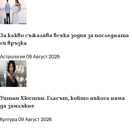
За какво съжалява всяка зодия за последната
си връзка
Астрология
09 Август 2026
Уитни Хюстън: Гласът, който никога няма
да замлъкне
Култура
09 Август 2026