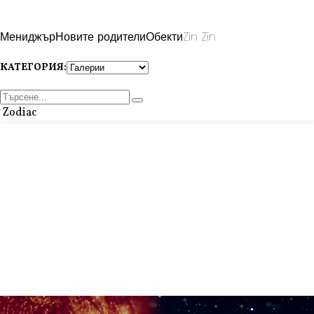
Мениджър
Новите родители
Обекти
Zin Zin
КАТЕГОРИЯ:
Zodiac