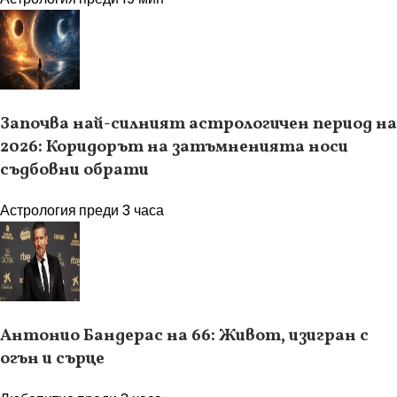
Започва най-силният астрологичен период на
2026: Коридорът на затъмненията носи
съдбовни обрати
Астрология
преди 3 часа
Антонио Бандерас на 66: Живот, изигран с
огън и сърце