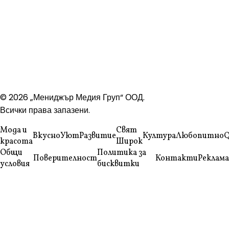
© 2026 „Мениджър Медия Груп“ ООД.
Всички права запазени.
Мода и
Свят
Вкусно
Уют
Развитие
Култура
Любопитно
Q
красота
Широк
Общи
Политика за
Поверителност
Контакти
Реклама
условия
бисквитки