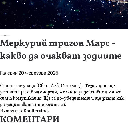
Меркурий тригон Марс -
какво да очакват зодиите
Галерии
20 Февруари 2025
Огнените знаци (Овен, Лъв, Стрелец) - Тези зодии ще
усетят прилив на енергия, желание за действие и много
силна комуникация. Ще са по-убедителни и ще знаят как
да защитават интересите си.
Източник:
Shutterstock
КОМЕНТАРИ