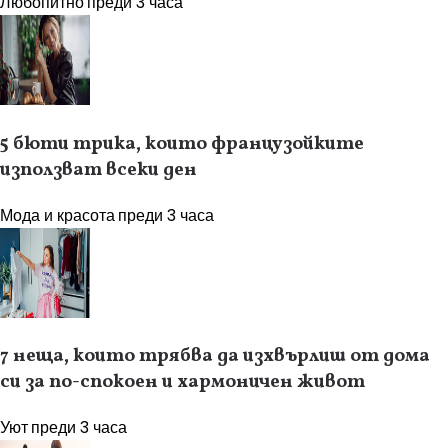
Любопитно
преди 3 часа
5 бюти трика, които французойките
използват всеки ден
Мода и красота
преди 3 часа
7 неща, които трябва да изхвърлиш от дома
си за по-спокоен и хармоничен живот
Уют
преди 3 часа