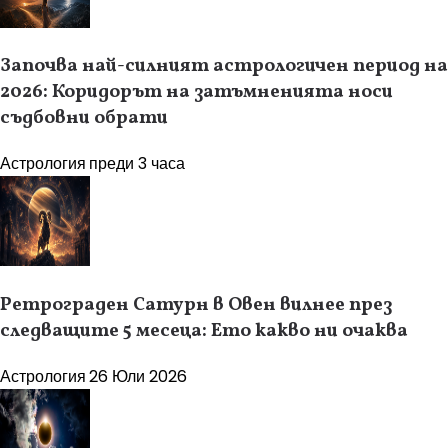
Започва най-силният астрологичен период на
2026: Коридорът на затъмненията носи
съдбовни обрати
Астрология
преди 3 часа
Ретрограден Сатурн в Овен вилнее през
следващите 5 месеца: Ето какво ни очаква
Астрология
26 Юли 2026