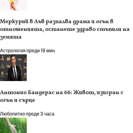
Меркурий в Лъв разпалва драма и огън в
отношенията, останете здраво стъпили на
земята
Астрология
преди 19 мин
Антонио Бандерас на 66: Живот, изигран с
огън и сърце
Любопитно
преди 3 часа