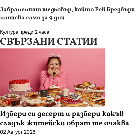
Забраненият шедьовър, който Рей Бредбъри
написва само за 9 дни
Култура
преди 2 часа
СВЪРЗАНИ СТАТИИ
Избери си десерт и разбери какъв
сладък житейски обрат те очаква
02 Август 2026