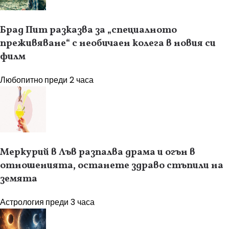
Брад Пит разказва за „специалното
преживяване“ с необичаен колега в новия си
филм
Любопитно
преди 2 часа
Меркурий в Лъв разпалва драма и огън в
отношенията, останете здраво стъпили на
земята
Астрология
преди 3 часа