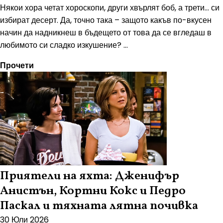
Някои хора четат хороскопи, други хвърлят боб, а трети... си
избират десерт. Да, точно така – защото какъв по-вкусен
начин да надникнеш в бъдещето от това да се вгледаш в
любимото си сладко изкушение? ...
Прочети
Приятели на яхта: Дженифър
Анистън, Кортни Кокс и Педро
Паскал и тяхната лятна почивка
30 Юли 2026