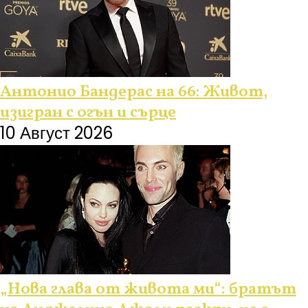
Антонио Бандерас на 66: Живот,
изигран с огън и сърце
10 Август 2026
Любопитно
„Нова глава от живота ми“: братът