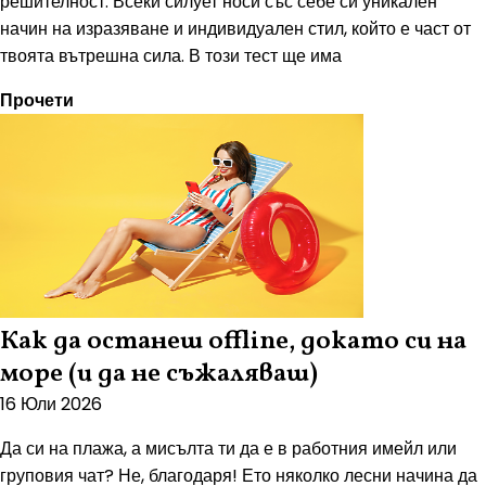
решителност. Всеки силует носи със себе си уникален
начин на изразяване и индивидуален стил, който е част от
твоята вътрешна сила. В този тест ще има
Прочети
Как да останеш offline, докато си на
море (и да не съжаляваш)
16 Юли 2026
Да си на плажа, а мисълта ти да е в работния имейл или
груповия чат? Не, благодаря! Ето няколко лесни начина да