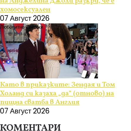
на Анджелина Джоли разкри, че е
хомосексуален
07 Август 2026
Любопитно
Светски
Като в приказките: Зендая и Том
Холанд си казаха „да“ (отново) на
пищна сватба в Англия
07 Август 2026
КОМЕНТАРИ