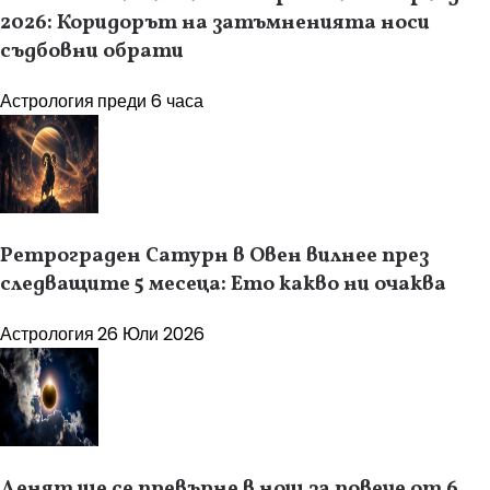
2026: Коридорът на затъмненията носи
съдбовни обрати
Астрология
преди 6 часа
Ретрограден Сатурн в Овен вилнее през
следващите 5 месеца: Ето какво ни очаква
Астрология
26 Юли 2026
Денят ще се превърне в нощ за повече от 6