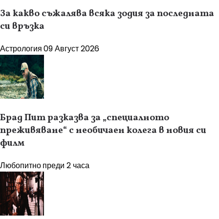
За какво съжалява всяка зодия за последната
си връзка
Астрология
09 Август 2026
Брад Пит разказва за „специалното
преживяване“ с необичаен колега в новия си
филм
Любопитно
преди 2 часа