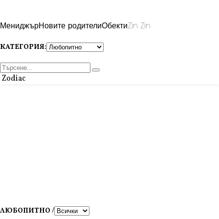
Мениджър
Новите родители
Обекти
Zin Zin
КАТЕГОРИЯ:
Zodiac
ЛЮБОПИТНО /