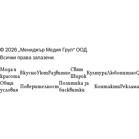
© 2026 „Мениджър Медия Груп“ ООД.
Всички права запазени.
Мода и
Свят
Вкусно
Уют
Развитие
Култура
Любопитно
Q
красота
Широк
Общи
Политика за
Поверителност
Контакти
Реклама
условия
бисквитки