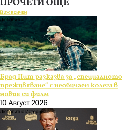
ПРОЧЕТИ ОЩЕ
Виж всички
Любопитно
Брад Пит разказва за „специалното
преживяване“ с необичаен колега в
новия си филм
10 Август 2026
Любопитно
Истории