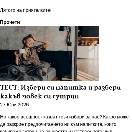
Лятото на приятелките! ...
Прочети
ТЕСТ: Избери си напитка и разбери
какъв човек си сутрин
27 Юли 2026
Но какво всъщност казват тези избори за нас? Какво може
да разкрие предпочитанието ни към напитките, които
избираме сутрин, за личността и настроението ни в