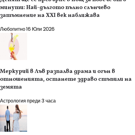
минути: Най-дългото пълно слънчево
затъмнение на XXI век наближава
Любопитно
16 Юли 2026
Меркурий в Лъв разпалва драма и огън в
отношенията, останете здраво стъпили на
земята
Астрология
преди 3 часа