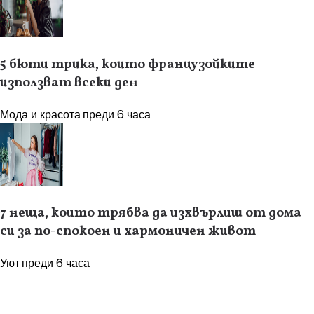
5 бюти трика, които французойките
използват всеки ден
Мода и красота
преди 6 часа
7 неща, които трябва да изхвърлиш от дома
си за по-спокоен и хармоничен живот
Уют
преди 6 часа