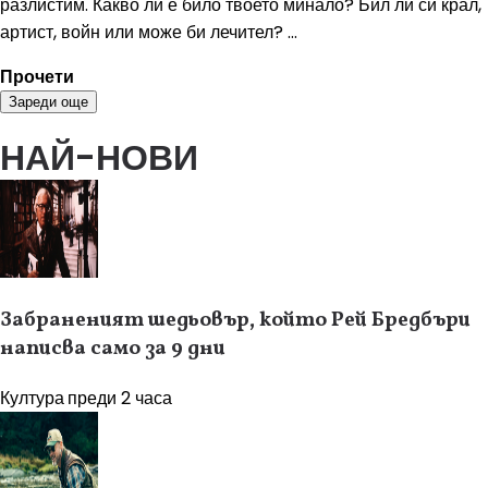
разлистим. Какво ли е било твоето минало? Бил ли си крал,
артист, войн или може би лечител? ...
Прочети
Зареди още
НАЙ-НОВИ
Забраненият шедьовър, който Рей Бредбъри
написва само за 9 дни
Култура
преди 2 часа