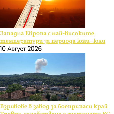
Западна Европа с най-високите
температури за периода юни–юли
10 Август 2026
Взривове в завод за боеприпаси край