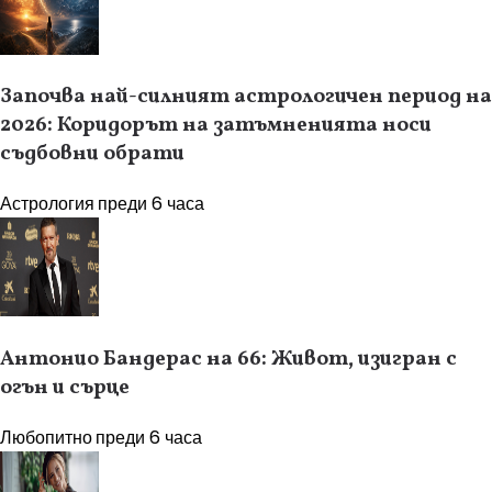
Започва най-силният астрологичен период на
2026: Коридорът на затъмненията носи
съдбовни обрати
Астрология
преди 6 часа
Антонио Бандерас на 66: Живот, изигран с
огън и сърце
Любопитно
преди 6 часа