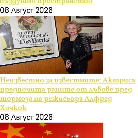
въздушно пространство
08 Август 2026
Неизвестно за известните: Актриса
предпочита раните от лъвове пред
тормоза на режисьора Алфред
Хичкок
08 Август 2026