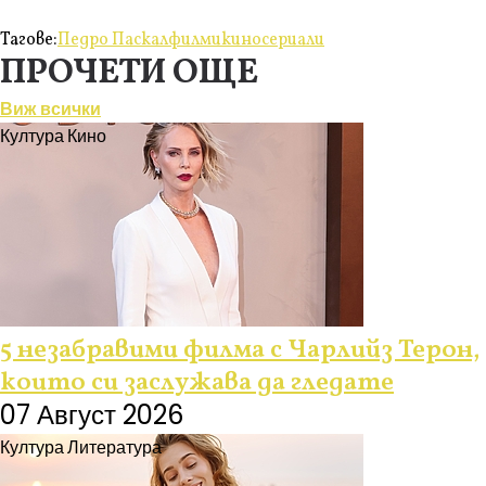
Тагове:
Педро Паскал
филми
кино
сериали
ПРОЧЕТИ ОЩЕ
Виж всички
Култура
Кино
5 незабравими филма с Чарлийз Терон,
които си заслужава да гледате
07 Август 2026
Култура
Литература