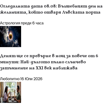
Огледалната дата 08.08: Вълшебният ден на
желанията, който отваря Лъвската порта
Астрология
преди 6 часа
Денят ще се превърне в нощ за повече от 6
минути: Най-дългото пълно слънчево
затъмнение на XXI век наближава
Любопитно
16 Юли 2026