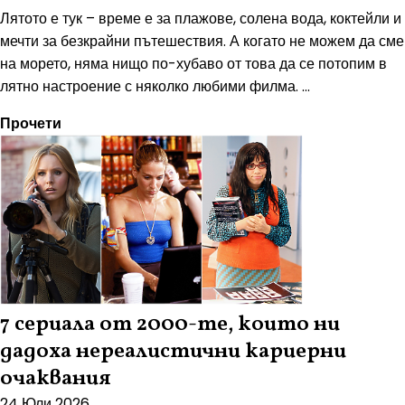
Лятото е тук – време е за плажове, солена вода, коктейли и
мечти за безкрайни пътешествия. А когато не можем да сме
на морето, няма нищо по-хубаво от това да се потопим в
лятно настроение с няколко любими филма. ...
Прочети
7 сериала от 2000-те, които ни
дадоха нереалистични кариерни
очаквания
24 Юли 2026