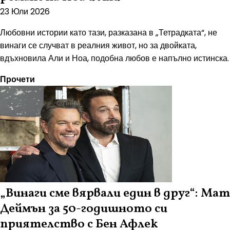
23 Юли 2026
Любовни истории като тази, разказана в „Тетрадката“, не
винаги се случват в реалния живот, но за двойката,
вдъхновила Али и Ноа, подобна любов е напълно истинска.
Прочети
„Винаги сме вярвали един в друг“: Мат
Деймън за 50-годишното си
приятелство с Бен Афлек