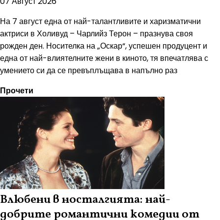
07 Август 2026
На 7 август една от най-талантливите и харизматични
актриси в Холивуд – Чарлийз Терон – празнува своя
рожден ден. Носителка на „Оскар“, успешен продуцент и
една от най-влиятелните жени в киното, тя впечатлява с
умението си да се превъплъщава в напълно раз
Прочети
Влюбени в носталгията: най-
добрите романтични комедии от