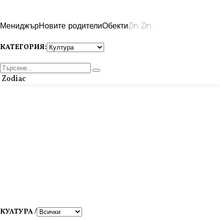
Мениджър
Новите родители
Обекти
Zin Zin
КАТЕГОРИЯ:
Zodiac
КУЛТУРА /