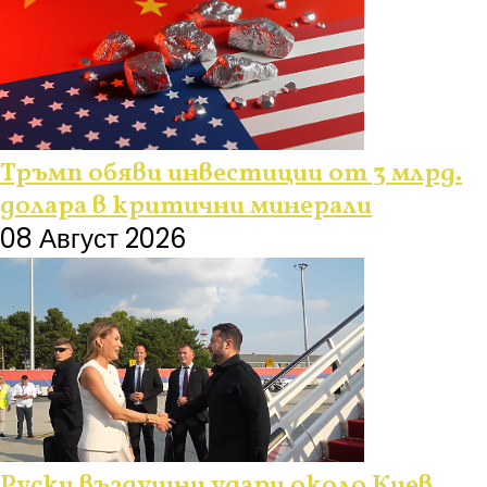
Тръмп обяви инвестиции от 3 млрд.
долара в критични минерали
08 Август 2026
Руски въздушни удари около Киев