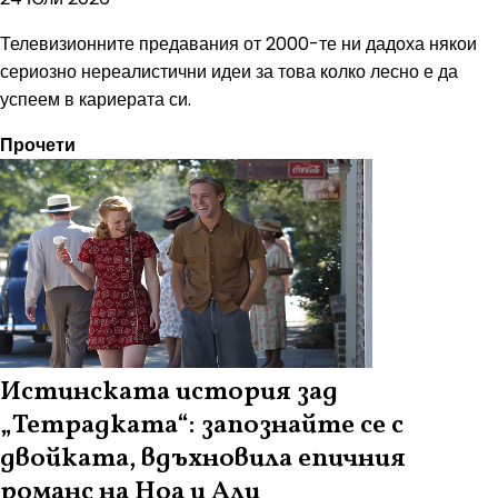
Телевизионните предавания от 2000-те ни дадоха някои
сериозно нереалистични идеи за това колко лесно е да
успеем в кариерата си.
Прочети
Истинската история зад
„Тетрадката“: запознайте се с
двойката, вдъхновила епичния
романс на Ноа и Али