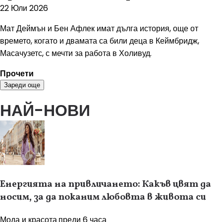
22 Юли 2026
Мат Деймън и Бен Афлек имат дълга история, още от
времето, когато и двамата са били деца в Кеймбридж,
Масачузетс, с мечти за работа в Холивуд.
Прочети
Зареди още
НАЙ-НОВИ
Енергията на привличането: Какъв цвят да
носим, за да поканим любовта в живота си
Мода и красота
преди 6 часа