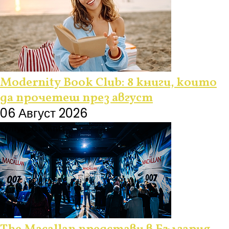
Modernity Book Club: 8 книги, които
да прочетеш през август
06 Август 2026
Култура
Събития