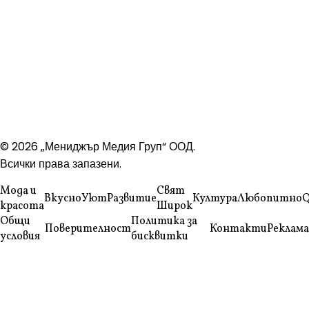
© 2026 „Мениджър Медия Груп“ ООД.
Всички права запазени.
Мода и
Свят
Вкусно
Уют
Развитие
Култура
Любопитно
Q
красота
Широк
Общи
Политика за
Поверителност
Контакти
Реклама
условия
бисквитки