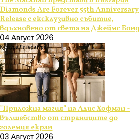
The Macallan представи в България
Diamonds Are Forever 55th Anniversary
Release с ексклузивно събитие,
вдъхновено от света на Джеймс Бонд
04 Август 2026
Култура
Литература
"Приложна магия" на Алис Хофман -
вълшебство от страниците до
големия екран
03 Август 2026