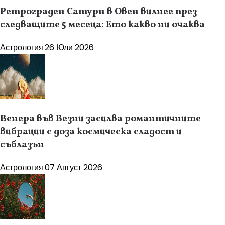
Ретрограден Сатурн в Овен вилнее през
следващите 5 месеца: Ето какво ни очаква
Астрология
26 Юли 2026
Венера във Везни засилва романтичните
вибрации с доза космическа сладост и
съблазън
Астрология
07 Август 2026