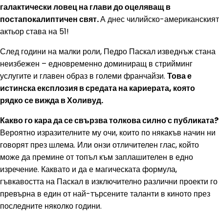
галактически ловец на глави до оцеляващ в
постапокалиптичен свят.
А днес чилийско-американският
актьор става на 51!
След години на малки роли, Педро Паскал изведнъж стана
неизбежен – едновременно доминиращ в стрийминг
услугите и главен образ в големи франчайзи.
Това е
истинска експлозия в средата на кариерата, която
рядко се вижда в Холивуд.
Какво го кара да се свързва толкова силно с публиката?
Вероятно изразителните му очи, които по някакъв начин ни
говорят през шлема. Или онзи отличителен глас, който
може да премине от топъл към заплашителен в едно
изречение. Каквато и да е магическата формула,
гъвкавостта на Паскал в изключително различни проекти го
превърна в един от най-търсените таланти в киното през
последните няколко години.