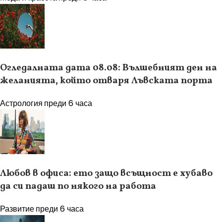
Огледалната дата 08.08: Вълшебният ден на
желанията, който отваря Лъвската порта
Астрология
преди 6 часа
Любов в офиса: ето защо всъщност е хубаво
да си падаш по някого на работа
Развитие
преди 6 часа