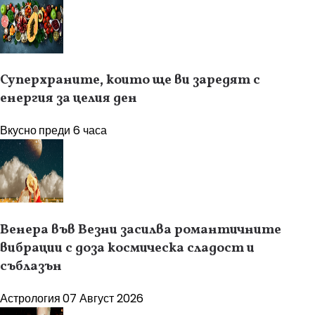
Суперхраните, които ще ви заредят с
енергия за целия ден
Вкусно
преди 6 часа
Венера във Везни засилва романтичните
вибрации с доза космическа сладост и
съблазън
Астрология
07 Август 2026