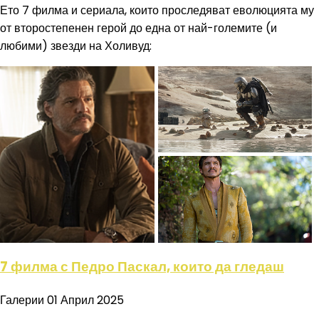
Ето 7 филма и сериала, които проследяват еволюцията му
от второстепенен герой до една от най-големите (и
любими) звезди на Холивуд:
7 филма с Педро Паскал, които да гледаш
Галерии
01 Април 2025