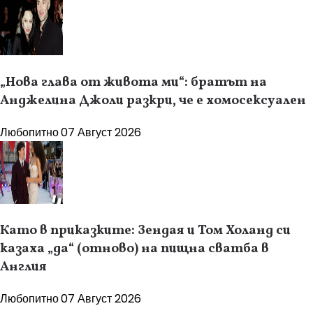
„Нова глава от живота ми“: братът на
Анджелина Джоли разкри, че е хомосексуален
Любопитно
07 Август 2026
Като в приказките: Зендая и Том Холанд си
казаха „да“ (отново) на пищна сватба в
Англия
Любопитно
07 Август 2026