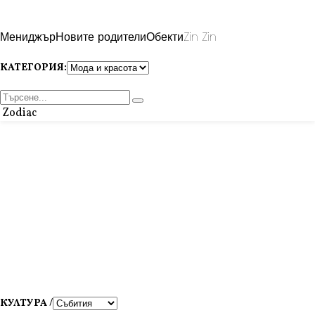
Мениджър
Новите родители
Обекти
Zin Zin
КАТЕГОРИЯ:
Zodiac
КУЛТУРА /