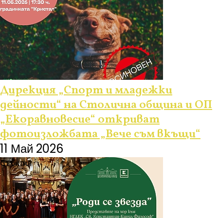
Дирекция „Спорт и младежки
дейности“ на Столична община и ОП
„Екоравновесие“ откриват
фотоизложбата „Вече съм вкъщи“
11 Май 2026
Събития