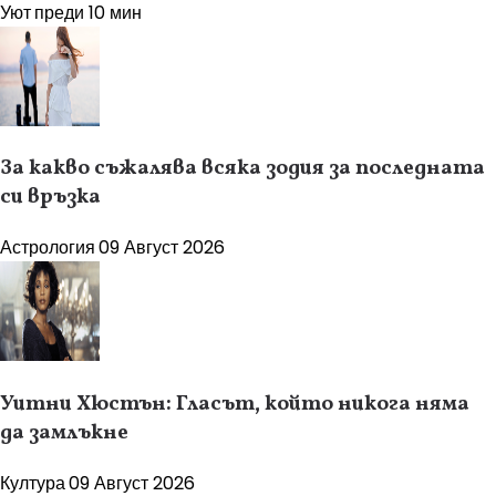
Уют
преди 10 мин
За какво съжалява всяка зодия за последната
си връзка
Астрология
09 Август 2026
Уитни Хюстън: Гласът, който никога няма
да замлъкне
Култура
09 Август 2026