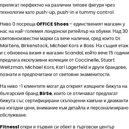
прилягат перфектно на различни типове фигури чрез
технологии като push-up, push-in и tummy control.
Ниво 0 посреща
OFFICE Shoes
– единственият магазин у
нас на най-големия лондонски ритейлър на обувки. Над 30
световноизвестни марки са вече налични, сред които Dr.
Martens, Birkenstock, Michael Kors и Boss. На същия етаж
и с обновена визия е магазин Scandal, който вече 15 години
предлага ексклузивни колекции от Coccinelle, Stuart
Weitzman, Michael Kors, Karl Lagerfeld и други брандове,
познати и предпочитани от световни знаменитости.
На ниво -1 клиентите могат да открият изящните бижута на
българския бранд
BirSe
, които се отличават предлагат
бижута със сертифицирани скъпоценни камъни и диаманти
на изгодни цени, внимание към детайла и персонализирано
обслужване.
Fitness1
откри и първия си обект в търговски център