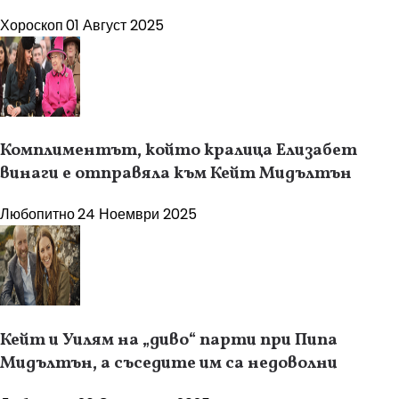
Хороскоп
01 Август 2025
Комплиментът, който кралица Елизабет
винаги е отправяла към Кейт Мидълтън
Любопитно
24 Ноември 2025
Кейт и Уилям на „диво“ парти при Пипа
Мидълтън, а съседите им са недоволни