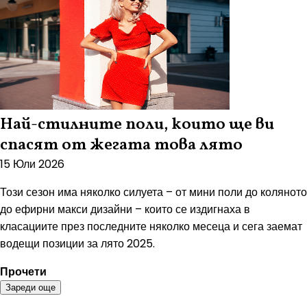
Най-стилните поли, които ще ви
спасят от жегата това лято
15 Юли 2026
Този сезон има няколко силуета – от мини поли до коляното
до ефирни макси дизайни – които се издигнаха в
класациите през последните няколко месеца и сега заемат
водещи позиции за лято 2025.
Прочети
Зареди още