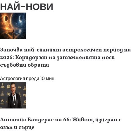
НАЙ-НОВИ
Започва най-силният астрологичен период на
2026: Коридорът на затъмненията носи
съдбовни обрати
Астрология
преди 10 мин
Антонио Бандерас на 66: Живот, изигран с
огън и сърце