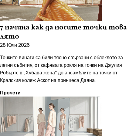
7 начина как да носите точки това
лято
28 Юли 2026
Точките винаги са били тясно свързани с облеклото за
летни събития, от кафявата рокля на точки на Джулия
Робъртс в „Хубава жена“ до ансамблите на точки от
Кралския колеж Аскот на принцеса Даяна.
Прочети