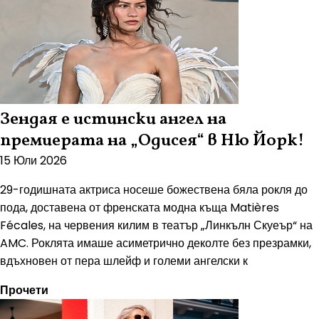
Зендая е истински ангел на
премиерата на „Одисея“ в Ню Йорк!
15 Юли 2026
29-годишната актриса носеше божествена бяла рокля до
пода, доставена от френската модна къща Matières
Fécales, на червения килим в театър „Линкълн Скуеър“ на
AMC. Роклята имаше асиметрично деколте без презрамки,
вдъхновен от пера шлейф и големи ангелски к
Прочети