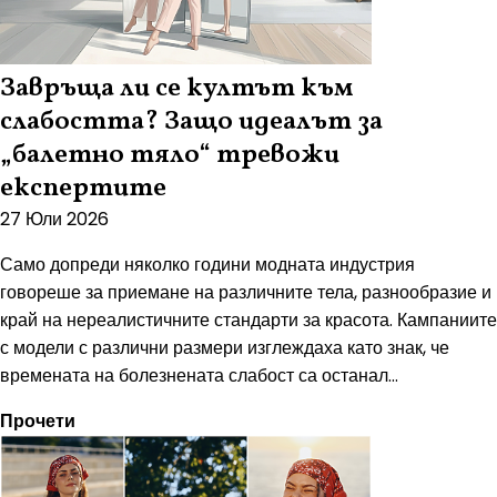
Завръща ли се култът към
слабостта? Защо идеалът за
„балетно тяло“ тревожи
експертите
27 Юли 2026
Само допреди няколко години модната индустрия
говореше за приемане на различните тела, разнообразие и
край на нереалистичните стандарти за красота. Кампаниите
с модели с различни размери изглеждаха като знак, че
времената на болезнената слабост са останал...
Прочети