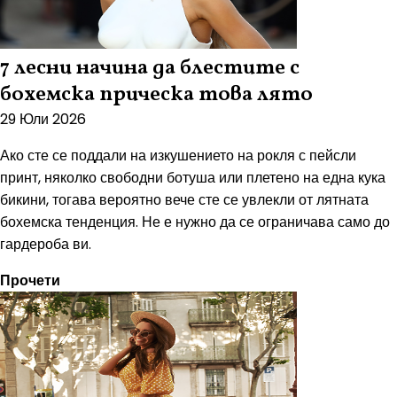
7 лесни начина да блестите с
бохемска прическа това лято
29 Юли 2026
Ако сте се поддали на изкушението на рокля с пейсли
принт, няколко свободни ботуша или плетено на една кука
бикини, тогава вероятно вече сте се увлекли от лятната
бохемска тенденция. Не е нужно да се ограничава само до
гардероба ви.
Прочети