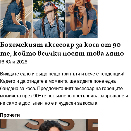
Бохемският аксесоар за коса от 90-
те, който всички носят това лято
16 Юли 2026
Виждате едно и също нещо три пъти и вече е тенденция!
Където и да отидете в момента, ще видите поне една
бандана за коса. Предпочитаният аксесоар на горещите
момичета през 90-те несъмнено претърпява завръщане и
не само е достъпен, но е и чудесен за косата
Прочети