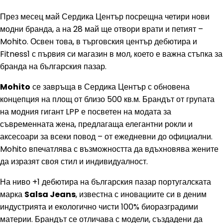
През месец май Сердика Център посрещна четири нови
модни бранда, а на 28 май ще отвори врати и петият –
Mohito. Освен това, в търговския център дебютира и
Fitness1 с първия си магазин в мол, което е важна стъпка за
бранда на българския пазар.
Mohito
се завръща в Сердика Център с обновена
концепция на площ от близо 500 кв.м. Брандът от групата
на модния гигант LPP е посветен на модата за
съвременната жена, предлагаща елегантни рокли и
аксесоари за всеки повод – от ежедневни до официални.
Mohito впечатлява с възможността да вдъхновява жените
да изразят своя стил и индивидуалност.
На ниво +1 дебютира на българския пазар португалската
марка
Salsa Jeans
, известна с иновациите си в деним
индустрията и екологично чисти 100% биоразградими
материи. Брандът се отличава с модели, създадени да