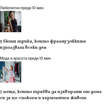
Любопитно
преди 10 мин
5 бюти трика, които французойките
използват всеки ден
Мода и красота
преди 10 мин
7 неща, които трябва да изхвърлиш от дома
си за по-спокоен и хармоничен живот