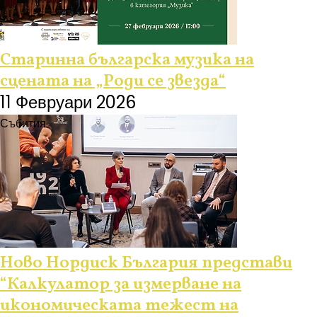
Старинна българска музика на
сцената на „Роди се звезда“
11 Февруари 2026
Събития
Ново Нордиск България представи
“Калкулатор за измерване на
икономическата тежест на