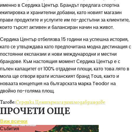
именно в Сердика Център. Брандът предлага спортна
екипировка и хранителни добавки, като новият магазин
прави продуктите и услугите им по-достъпни за клиентите,
които търсят активен и балансиран начин на живот.
Сердика Център отбелязва 15 години на успешна история,
като се утвърждава като предпочитана модна дестинация с
постоянни експанзии и нови международни и местни
брандове. Към настоящия момент Сердика Център е с
пълен капацитет от 100% отдадени площи, като това лято в
мола ще отвори врати испанският бранд Tous, както и
новаата концепция на българската марка Teodor на
двойно по-голяма площ.
Тагове:
Сердика Център
магазини
мода
брандове
ПРОЧЕТИ ОЩЕ
Виж всички
Събития