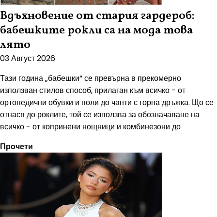
Вдъхновение от стария гардероб:
бабешките рокли са на мода това
лято
03 Август 2026
Тази година „бабешки“ се превърна в прекомерно
използван стилов способ, прилаган към всичко - от
ортопедични обувки и поли до чанти с горна дръжка. Що се
отнася до роклите, той се използва за обозначаване на
всичко - от копринени нощници и комбинезони до
Прочети