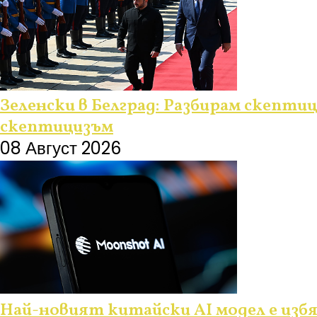
Зеленски в Белград: Разбирам скептиц
скептицизъм
08 Август 2026
Най-новият китайски AI модел е изб