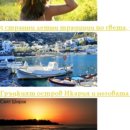
5 странни летни традиции по света, 
Свят Широк
Гръцкият остров Икария и неговата 
Свят Широк