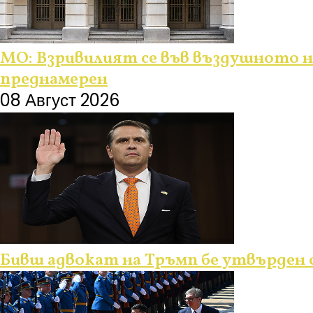
МО: Взривилият се във въздушното н
преднамерен
08 Август 2026
Бивш адвокат на Тръмп бе утвърден 