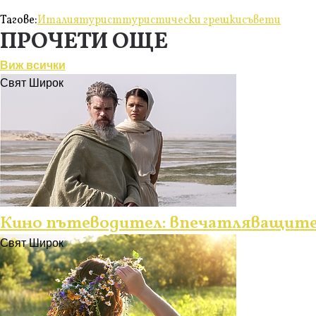
Тагове:
Италия
турист
туристически грешки
съвети
ПРОЧЕТИ ОЩЕ
Виж всички
Свят Широк
Кино пътеводител: впечатляващите 
Свят Широк