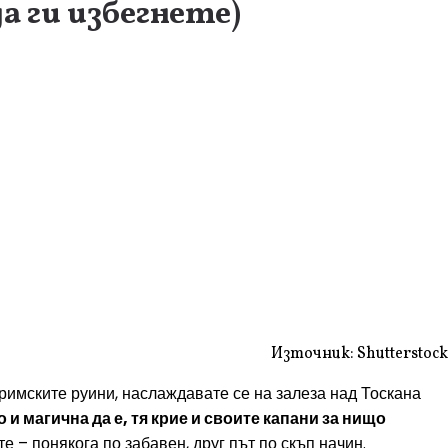
 ги избегнете)
Източник: Shutterstock
римските руини, наслаждавате се на залеза над Тоскана
 и магична да е, тя крие и своите капани за нищо
 – понякога по забавен, друг път по скъп начин.