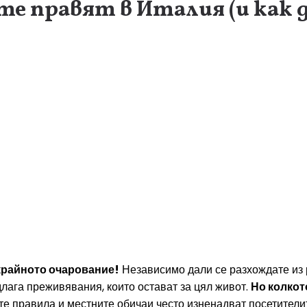
 правят в Италия (и как да
зкрайното очарование!
Независимо дали се разхождате из 
длага преживявания, които остават за цял живот.
Но колкото
е правила и местните обичаи често изненадват посетителите