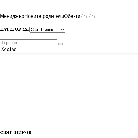
Мениджър
Новите родители
Обекти
Zin Zin
КАТЕГОРИЯ:
Zodiac
СВЯТ ШИРОК