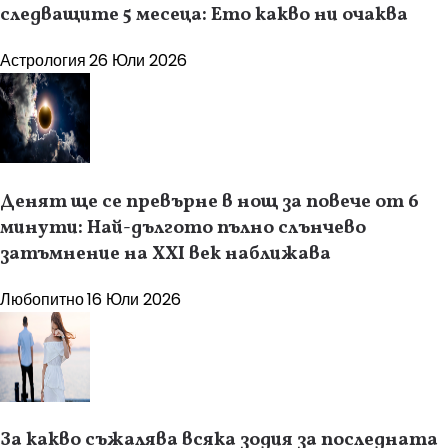
следващите 5 месеца: Ето какво ни очаква
Астрология
26 Юли 2026
Денят ще се превърне в нощ за повече от 6
минути: Най-дългото пълно слънчево
затъмнение на XXI век наближава
Любопитно
16 Юли 2026
За какво съжалява всяка зодия за последната