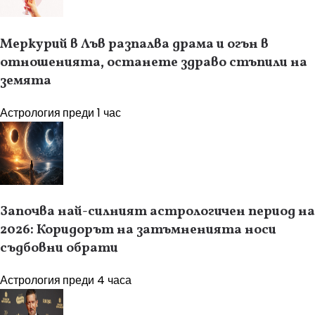
Меркурий в Лъв разпалва драма и огън в
отношенията, останете здраво стъпили на
земята
Астрология
преди 1 час
Започва най-силният астрологичен период на
2026: Коридорът на затъмненията носи
съдбовни обрати
Астрология
преди 4 часа