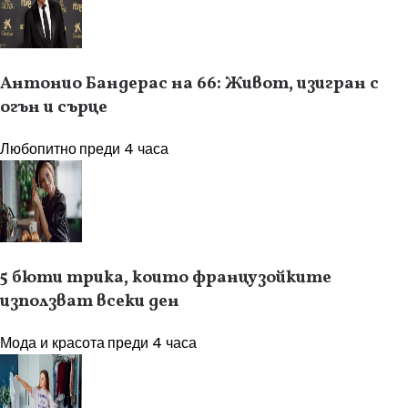
Антонио Бандерас на 66: Живот, изигран с
огън и сърце
Любопитно
преди 4 часа
5 бюти трика, които французойките
използват всеки ден
Мода и красота
преди 4 часа