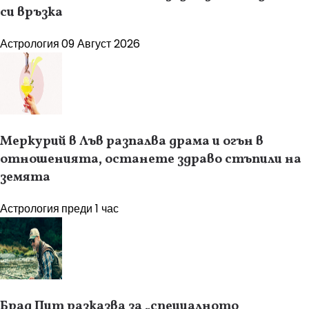
си връзка
Астрология
09 Август 2026
Меркурий в Лъв разпалва драма и огън в
отношенията, останете здраво стъпили на
земята
Астрология
преди 1 час
Брад Пит разказва за „специалното