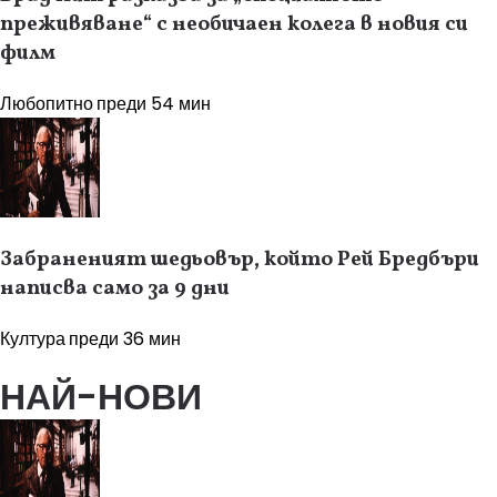
преживяване“ с необичаен колега в новия си
филм
Любопитно
преди 54 мин
Забраненият шедьовър, който Рей Бредбъри
написва само за 9 дни
Култура
преди 36 мин
НАЙ-НОВИ