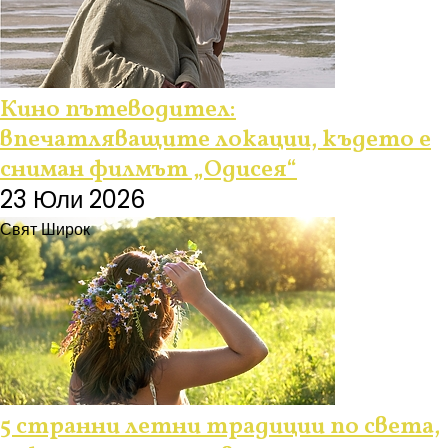
Кино пътеводител:
впечатляващите локации, където е
сниман филмът „Одисея“
23 Юли 2026
Свят Широк
5 странни летни традиции по света,