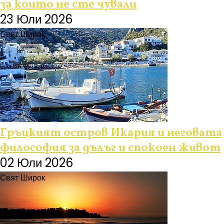
за които не сте чували
23 Юли 2026
Свят Широк
Гръцкият остров Икария и неговата
философия за дълъг и спокоен живот
02 Юли 2026
Свят Широк