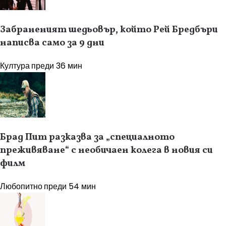
Забраненият шедьовър, който Рей Бредбъри
написва само за 9 дни
Култура
преди 36 мин
Брад Пит разказва за „специалното
преживяване“ с необичаен колега в новия си
филм
Любопитно
преди 54 мин