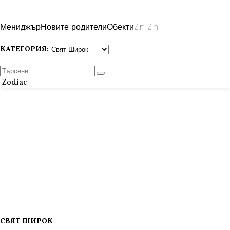
Мениджър
Новите родители
Обекти
Zin Zin
КАТЕГОРИЯ:
Zodiac
СВЯТ ШИРОК