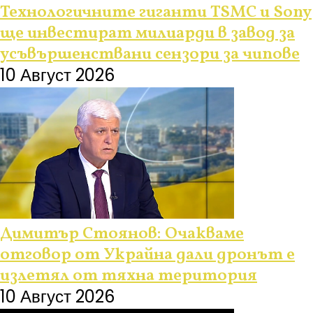
Технологичните гиганти TSMC и Sony
ще инвестират милиарди в завод за
усъвършенствани сензори за чипове
10 Август 2026
Димитър Стоянов: Очакваме
отговор от Украйна дали дронът е
излетял от тяхна територия
10 Август 2026