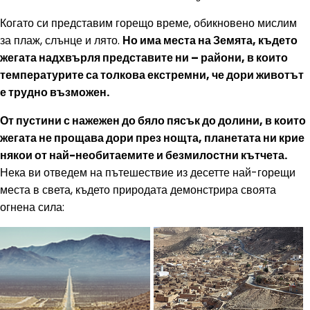
Когато си представим горещо време, обикновено мислим
за плаж, слънце и лято.
Но има места на Земята, където
жегата надхвърля представите ни – райони, в които
температурите са толкова екстремни, че дори животът
е трудно възможен.
От пустини с нажежен до бяло пясък до долини, в които
жегата не прощава дори през нощта, планетата ни крие
някои от най-необитаемите и безмилостни кътчета.
Нека ви отведем на пътешествие из десетте най-горещи
места в света, където природата демонстрира своята
огнена сила: