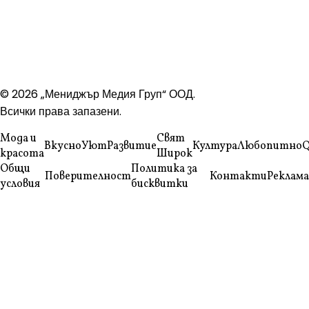
© 2026 „Мениджър Медия Груп“ ООД.
Всички права запазени.
Мода и
Свят
Вкусно
Уют
Развитие
Култура
Любопитно
Q
красота
Широк
Общи
Политика за
Поверителност
Контакти
Реклама
условия
бисквитки