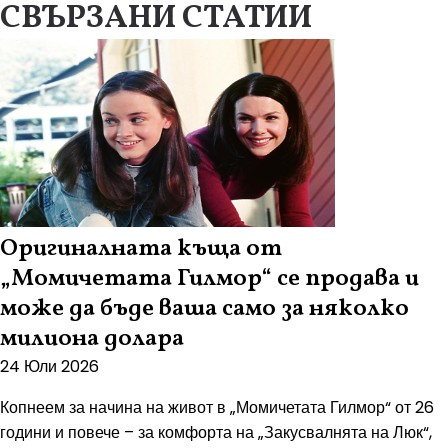
СВЪРЗАНИ СТАТИИ
Оригиналната къща от
„Момичетата Гилмор“ се продава и
може да бъде ваша само за няколко
милиона долара
24 Юли 2026
Копнеем за начина на живот в „Момичетата Гилмор“ от 26
години и повече – за комфорта на „Закусвалнята на Люк“,