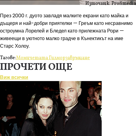
Източник: Profimedia
През 2000 г. дуото завладя малките екрани като майка и
дъщеря и най-добри приятелки — Греъм като несравнимо
остроумна Лорелей и Бледел като прилежната Рори —
живеещи в уютното малко градче в Кънектикът на име
Старс Холоу.
Тагове:
Момичетата Гилмор
завръщане
ПРОЧЕТИ ОЩЕ
Виж всички
Любопитно