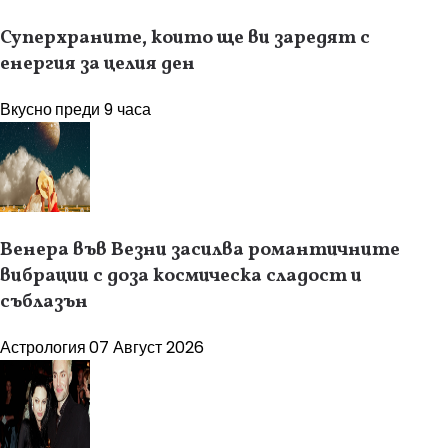
Суперхраните, които ще ви заредят с
енергия за целия ден
Вкусно
преди 9 часа
Венера във Везни засилва романтичните
вибрации с доза космическа сладост и
съблазън
Астрология
07 Август 2026