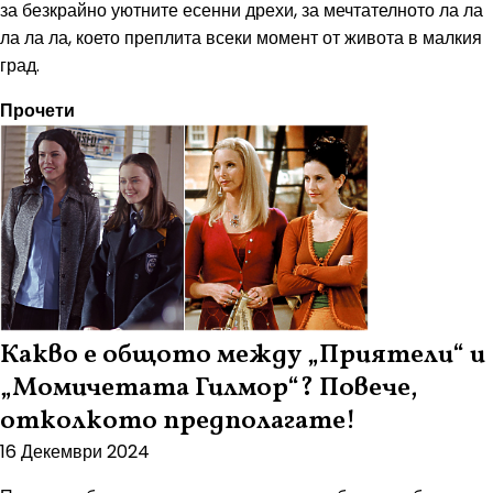
за безкрайно уютните есенни дрехи, за мечтателното ла ла
ла ла ла, което преплита всеки момент от живота в малкия
град.
Прочети
Какво е общото между „Приятели“ и
„Момичетата Гилмор“? Повече,
отколкото предполагате!
16 Декември 2024