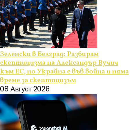
Зеленски в Белград: Разбирам
скептицизма на Александър Вучич
към ЕС, но Украйна е във война и няма
време за скептицизъм
08 Август 2026