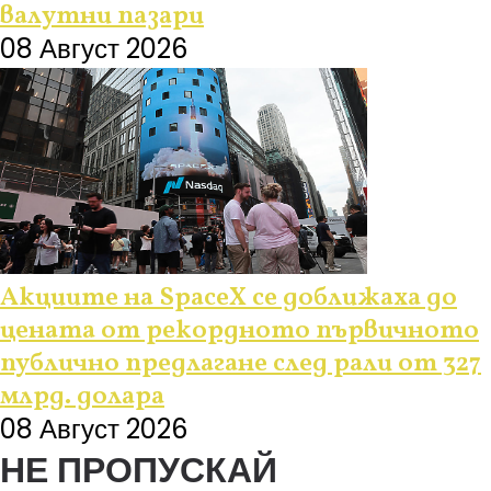
валутни пазари
08 Август 2026
Акциите на SpaceX се доближаха до
цената от рекордното първичното
публично предлагане след рали от 327
млрд. долара
08 Август 2026
НЕ ПРОПУСКАЙ