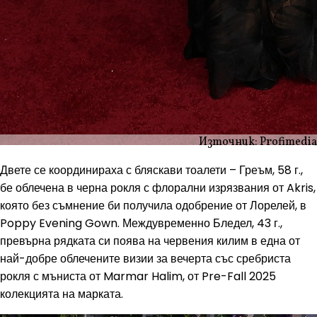
Източник: Profimedia
Двете се координираха с бляскави тоалети – Греъм, 58 г.,
бе облечена в черна рокля с флорални изрязвания от Akris,
която без съмнение би получила одобрение от Лорелей, в
Poppy Evening Gown. Междувременно Бледел, 43 г.,
превърна рядката си поява на червения килим в една от
най-добре облечените визии за вечерта със сребриста
рокля с мъниста от Marmar Halim, от Pre-Fall 2025
колекцията на марката.