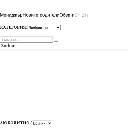
Мениджър
Новите родители
Обекти
Zin Zin
КАТЕГОРИЯ:
Zodiac
ЛЮБОПИТНО /