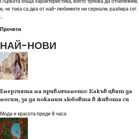
Първата обща характеристика, която трябва да отбележим,
е, че това са два от най-любимите ни сериали, разбира се!
...
Прочети
НАЙ-НОВИ
Енергията на привличането: Какъв цвят да
носим, за да поканим любовта в живота си
Мода и красота
преди 9 часа