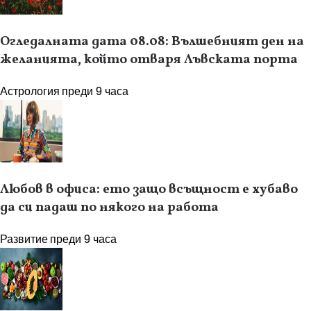
Огледалната дата 08.08: Вълшебният ден на
желанията, който отваря Лъвската порта
Астрология
преди 9 часа
Любов в офиса: ето защо всъщност е хубаво
да си падаш по някого на работа
Развитие
преди 9 часа