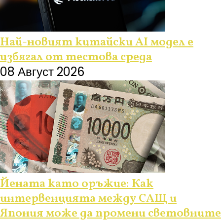
Най-новият китайски AI модел е
избягал от тестова среда
08 Август 2026
Йената като оръжие: Как
интервенцията между САЩ и
Япония може да промени световните