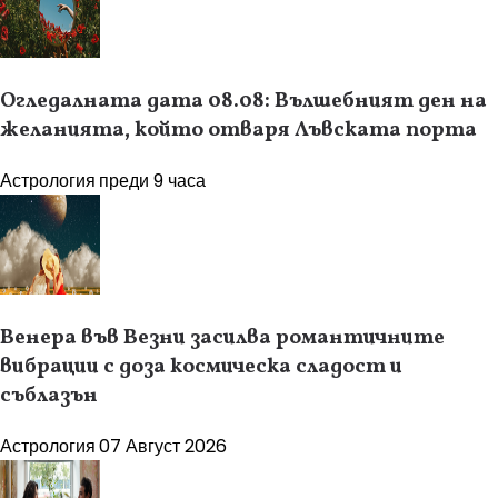
Огледалната дата 08.08: Вълшебният ден на
желанията, който отваря Лъвската порта
Астрология
преди 9 часа
Венера във Везни засилва романтичните
вибрации с доза космическа сладост и
съблазън
Астрология
07 Август 2026