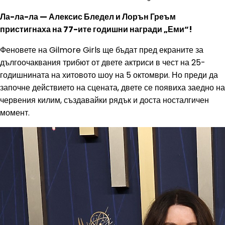
Ла-ла-ла — Алексис Бледел и Лорън Греъм
пристигнаха на 77-ите годишни награди „Еми“!
Феновете на Gilmore Girls ще бъдат пред екраните за
дългоочаквания трибют от двете актриси в чест на 25-
годишнината на хитовото шоу на 5 октомври. Но преди да
започне действието на сцената, двете се появиха заедно на
червения килим, създавайки рядък и доста носталгичен
момент.