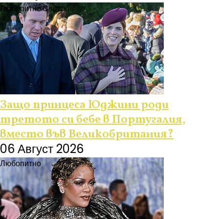
Любопитно
Светски
Защо принцеса Юджини роди
третото си бебе в Португалия,
вместо във Великобритания?
06 Август 2026
Любопитно