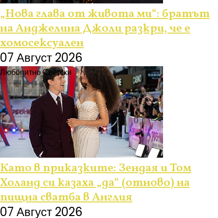
„Нова глава от живота ми“: братът
на Анджелина Джоли разкри, че е
хомосексуален
07 Август 2026
Любопитно
Светски
Като в приказките: Зендая и Том
Холанд си казаха „да“ (отново) на
пищна сватба в Англия
07 Август 2026