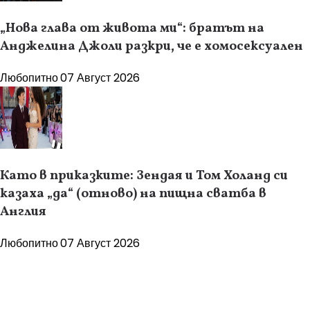
„Нова глава от живота ми“: братът на
Анджелина Джоли разкри, че е хомосексуален
Любопитно
07 Август 2026
Като в приказките: Зендая и Том Холанд си
казаха „да“ (отново) на пищна сватба в
Англия
Любопитно
07 Август 2026