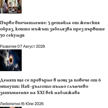
Първо впечатление: 3 детайла от женския
образ, които мъжът забелязва през първите
30 секунди
Развитие
07 Август 2026
Денят ще се превърне в нощ за повече от 6
минути: Най-дългото пълно слънчево
затъмнение на XXI век наближава
Любопитно
16 Юли 2026