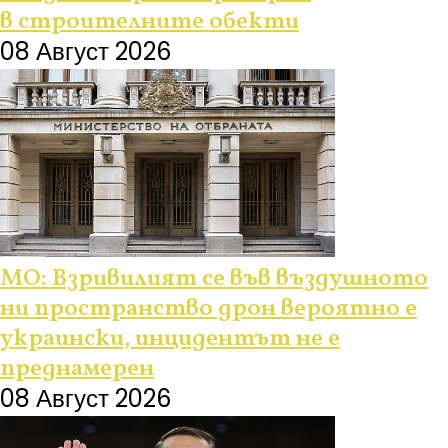
в строителните обекти
08 Август 2026
МО: Взривилият се във въздушното
ни пространство дрон вероятно е
украински, инцидентът не е
преднамерен
08 Август 2026