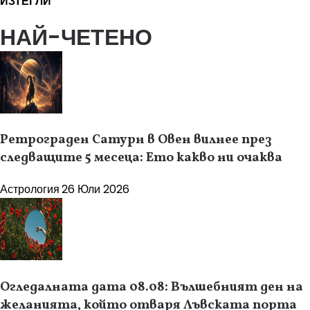
ИЗТЕГЛИ
НАЙ-ЧЕТЕНО
Ретрограден Сатурн в Овен вилнее през
следващите 5 месеца: Ето какво ни очаква
Астрология
26 Юли 2026
Огледалната дата 08.08: Вълшебният ден на
желанията, който отваря Лъвската порта