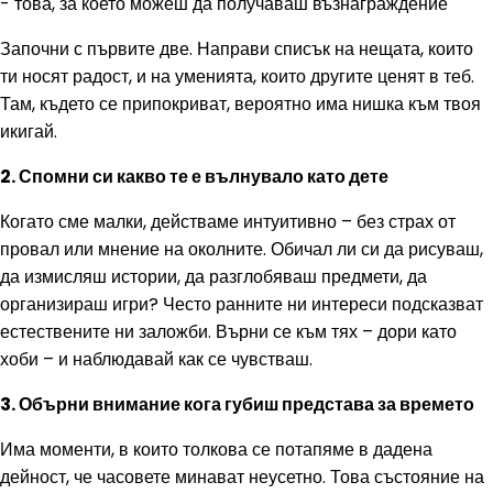
- това, за което можеш да получаваш възнаграждение
Започни с първите две. Направи списък на нещата, които
ти носят радост, и на уменията, които другите ценят в теб.
Там, където се припокриват, вероятно има нишка към твоя
икигай.
2. Спомни си какво те е вълнувало като дете
Когато сме малки, действаме интуитивно – без страх от
провал или мнение на околните. Обичал ли си да рисуваш,
да измисляш истории, да разглобяваш предмети, да
организираш игри? Често ранните ни интереси подсказват
естествените ни заложби. Върни се към тях – дори като
хоби – и наблюдавай как се чувстваш.
3. Обърни внимание кога губиш представа за времето
Има моменти, в които толкова се потапяме в дадена
дейност, че часовете минават неусетно. Това състояние на