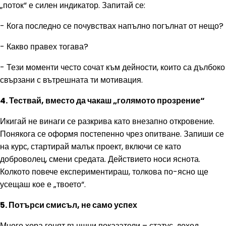
„поток“ е силен индикатор. Запитай се:
- Кога последно се почувствах напълно погълнат от нещо?
- Какво правех тогава?
- Тези моменти често сочат към дейности, които са дълбоко
свързани с вътрешната ти мотивация.
4. Тествай, вместо да чакаш „голямото прозрение“
Икигай не винаги се разкрива като внезапно откровение.
Понякога се оформя постепенно чрез опитване. Запиши се
на курс, стартирай малък проект, включи се като
доброволец, смени средата. Действието носи яснота.
Колкото повече експериментираш, толкова по-ясно ще
усещаш кое е „твоето“.
5. Потърси смисъл, не само успех
Много хора гонят външни показатели – статус, доход,