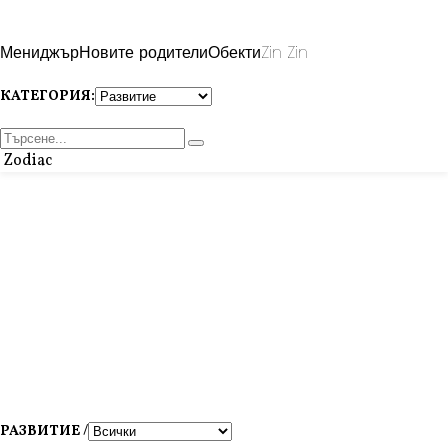
Мениджър
Новите родители
Обекти
Zin Zin
КАТЕГОРИЯ:
Zodiac
РАЗВИТИЕ /