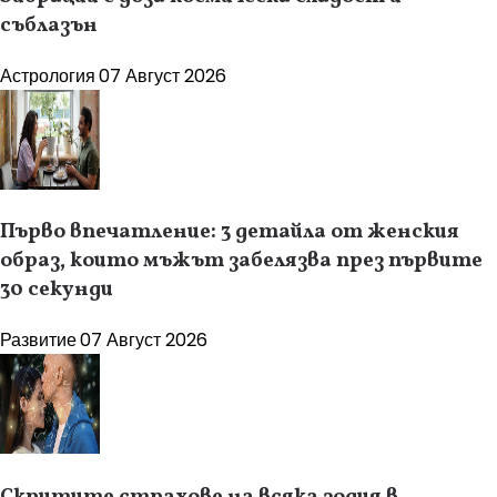
съблазън
Астрология
07 Август 2026
Първо впечатление: 3 детайла от женския
образ, които мъжът забелязва през първите
30 секунди
Развитие
07 Август 2026