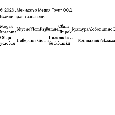
© 2026 „Мениджър Медия Груп“ ООД.
Всички права запазени.
Мода и
Свят
Вкусно
Уют
Развитие
Култура
Любопитно
Q
красота
Широк
Общи
Политика за
Поверителност
Контакти
Реклама
условия
бисквитки