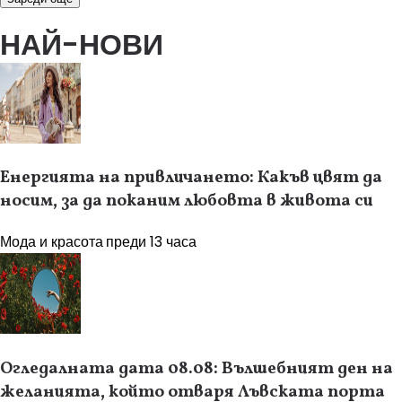
НАЙ-НОВИ
Енергията на привличането: Какъв цвят да
носим, за да поканим любовта в живота си
Мода и красота
преди 13 часа
Огледалната дата 08.08: Вълшебният ден на
желанията, който отваря Лъвската порта