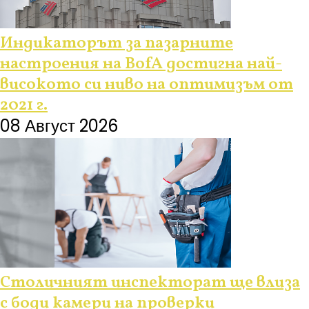
Индикаторът за пазарните
настроения на BofA достигна най-
високото си ниво на оптимизъм от
2021 г.
08 Август 2026
Столичният инспекторат ще влиза
с боди камери на проверки