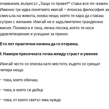
очаквания, въпросът „Защо го правя?“ става все по-важен.
Именно тук идва понятието икигай – японска философия за
смисъла на живота, онова нещо, което те кара да ставаш
сутрин с желание. Икигай не е задължително грандиозна
мисия. Понякога е тиха, лична посока, която ти носи
удовлетворение и усещане за принос.
Ето пет практични начина да го откриеш.
1. Намери пресечната точка между страст и умение
Икигай често се описва като мястото, където се срещат
четири неща:
- това, което обичаш
- това, в което си добър
- това, от което светът има нужда