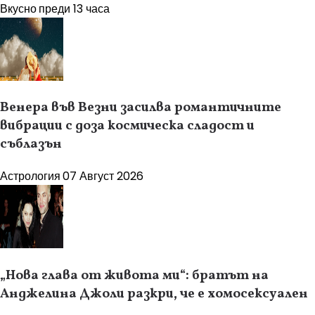
Вкусно
преди 13 часа
Венера във Везни засилва романтичните
вибрации с доза космическа сладост и
съблазън
Астрология
07 Август 2026
„Нова глава от живота ми“: братът на
Анджелина Джоли разкри, че е хомосексуален