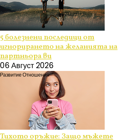
5 болезнени последици от
игнорирането на желанията на
партньора ви
06 Август 2026
Развитие
Отношения
Тихото оръжие: Защо мъжете