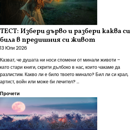
ТЕСТ: Избери дърво и разбери каква си
била в предишния си живот
13 Юли 2026
Казват, че душата ни носи спомени от минали животи –
като стари книги, скрити дълбоко в нас, които чакаме да
разлистим. Какво ли е било твоето минало? Бил ли си крал,
артист, войн или може би лечител? ...
Прочети