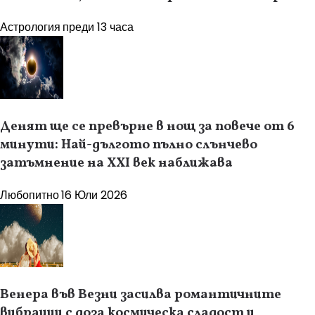
Астрология
преди 13 часа
Денят ще се превърне в нощ за повече от 6
минути: Най-дългото пълно слънчево
затъмнение на XXI век наближава
Любопитно
16 Юли 2026
Венера във Везни засилва романтичните
вибрации с доза космическа сладост и