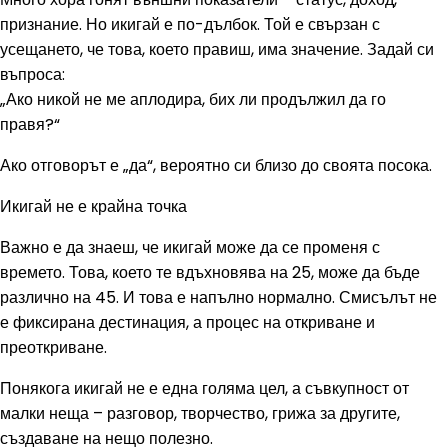
признание. Но икигай е по-дълбок. Той е свързан с
усещането, че това, което правиш, има значение. Задай си
въпроса:
„Ако никой не ме аплодира, бих ли продължил да го
правя?“
Ако отговорът е „да“, вероятно си близо до своята посока.
Икигай не е крайна точка
Важно е да знаеш, че икигай може да се променя с
времето. Това, което те вдъхновява на 25, може да бъде
различно на 45. И това е напълно нормално. Смисълът не
е фиксирана дестинация, а процес на откриване и
преоткриване.
Понякога икигай не е една голяма цел, а съвкупност от
малки неща – разговор, творчество, грижа за другите,
създаване на нещо полезно.