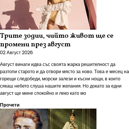
Трите зодии, чийто живот ще се
промени през август
02 Август 2026
Август винаги идва със своята жарка решителност да
разтопи старото и да отвори място за ново. Това е месец на
горещи следобеди, морски залези и късни нощи, в които
сякаш небето слуша нашите желания. Но докато за едни
август ще мине спокойно и леко като мо
Прочети