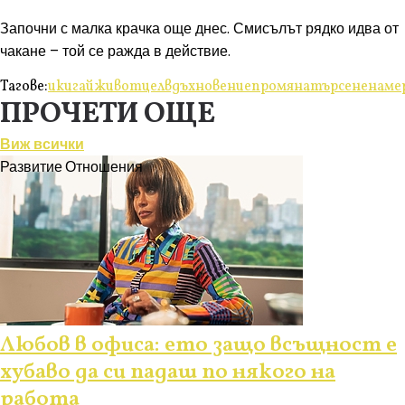
Започни с малка крачка още днес. Смисълът рядко идва от
чакане – той се ражда в действие.
Тагове:
икигай
живот
цел
вдъхновение
промяна
търсене
наме
ПРОЧЕТИ ОЩЕ
Виж всички
Развитие
Отношения
Любов в офиса: ето защо всъщност е
хубаво да си падаш по някого на
работа