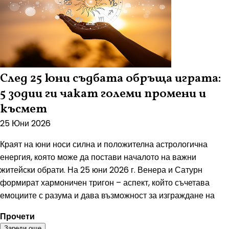
След 25 юни съдбата обръща играта:
5 зодии ги чакат големи промени и
късмет
25 Юни 2026
Краят на юни носи силна и положителна астрологична
енергия, която може да постави началото на важни
житейски обрати. На 25 юни 2026 г. Венера и Сатурн
формират хармоничен тригон – аспект, който съчетава
емоциите с разума и дава възможност за изграждане на
Прочети
Зареди още