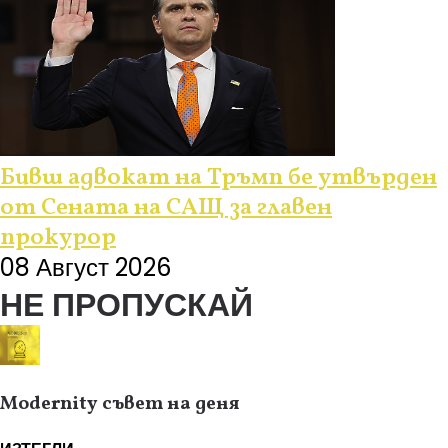
Бивш адвокат на Тръмп бе утвърден
от Сената на САЩ за главен
прокурор
08 Август 2026
НЕ ПРОПУСКАЙ
Modernity съвет на деня