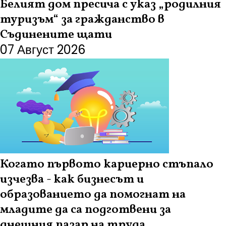
Белият дом пресича с указ „родилния
туризъм“ за гражданство в
Съдинените щати
07 Август 2026
Когато първото кариерно стъпало
изчезва - как бизнесът и
образованието да помогнат на
младите да са подготвени за
днешния пазар на труда