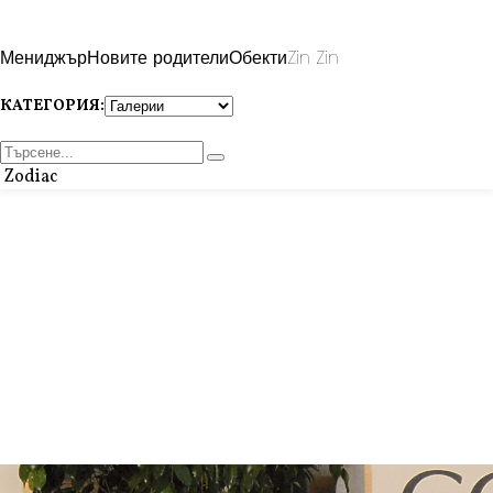
Мениджър
Новите родители
Обекти
Zin Zin
КАТЕГОРИЯ:
Zodiac