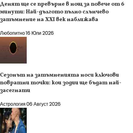
Денят ще се превърне в нощ за повече от 6
минути: Най-дългото пълно слънчево
затъмнение на XXI век наближава
Любопитно
16 Юли 2026
Сезонът на затъмненията носи ключови
повратни точки: кои зодии ще бъдат най-
засегнати
Астрология
06 Август 2026