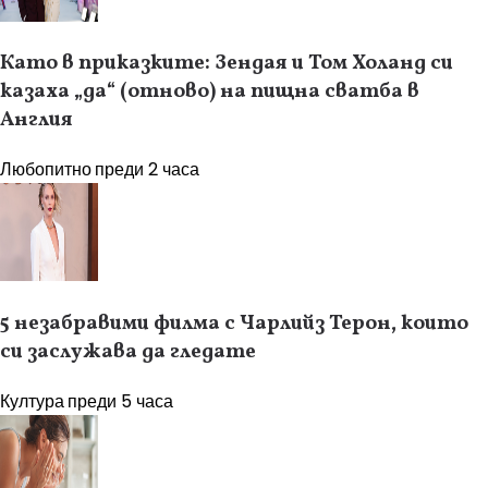
Като в приказките: Зендая и Том Холанд си
казаха „да“ (отново) на пищна сватба в
Англия
Любопитно
преди 2 часа
5 незабравими филма с Чарлийз Терон, които
си заслужава да гледате
Култура
преди 5 часа