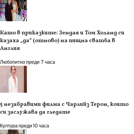
Като в приказките: Зендая и Том Холанд си
казаха „да“ (отново) на пищна сватба в
Англия
Любопитно
преди 7 часа
5 незабравими филма с Чарлийз Терон, които
си заслужава да гледате
Култура
преди 10 часа