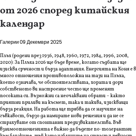
от 2026 според китайския
календар
Галерии
09 Декември 2025
Плъх (родени през 1936, 1948, 1960, 1972, 1984, 1996, 2008,
2020): За Плъха 2026 ще бъде време, когато съдбата ще
изисква сръчност и бърза адаптация. Енергията на Коня е в
много отношения противоположна на тази на Плъха,
което означава, че обстоятелствата, хората и дори
собственото ви настроение често ще променят
посоката си. Възможни са неочаквани обрати – както
приятни приливи на късмет, така и такива, изискващи
бърза реакция. На работа ще трябва да се научите на
гъвкавост, бързо да намирате нови решения и да не се
страхувате от спонтанни предизвикателства. Във
взаимоотношенията е важно да бъдете по-толерантни