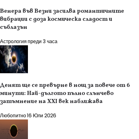
Венера във Везни засилва романтичните
вибрации с доза космическа сладост и
съблазън
Астрология
преди 3 часа
Денят ще се превърне в нощ за повече от 6
минути: Най-дългото пълно слънчево
затъмнение на XXI век наближава
Любопитно
16 Юли 2026