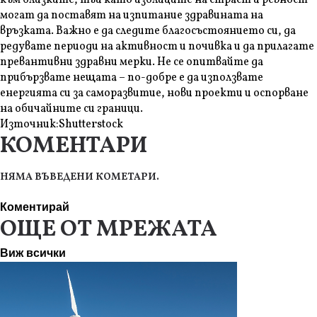
към близките, тъй като изблиците на страст и ревност
могат да поставят на изпитание здравината на
връзката. Важно е да следите благосъстоянието си, да
редувате периоди на активност и почивка и да прилагате
превантивни здравни мерки. Не се опитвайте да
прибързвате нещата – по-добре е да използвате
енергията си за саморазвитие, нови проекти и оспорване
на обичайните си граници.
Източник:
Shutterstock
КОМЕНТАРИ
НЯМА ВЪВЕДЕНИ КОМЕТАРИ.
Коментирай
ОЩЕ ОТ МРЕЖАТА
Виж всички