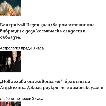
Венера във Везни засилва романтичните
вибрации с доза космическа сладост и
съблазън
Астрология
преди 3 часа
„Нова глава от живота ми“: братът на
Анджелина Джоли разкри, че е хомосексуален
Любопитно
преди 3 часа