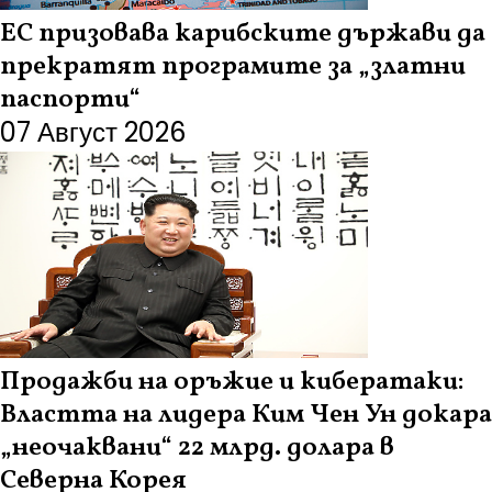
ЕС призовава карибските държави да
прекратят програмите за „златни
паспорти“
07 Август 2026
Продажби на оръжие и кибератаки:
Властта на лидера Ким Чен Ун докара
„неочаквани“ 22 млрд. долара в
Северна Корея