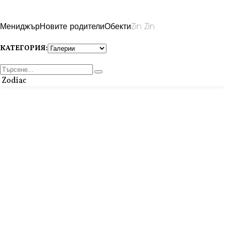
Мениджър
Новите родители
Обекти
Zin Zin
КАТЕГОРИЯ:
Zodiac