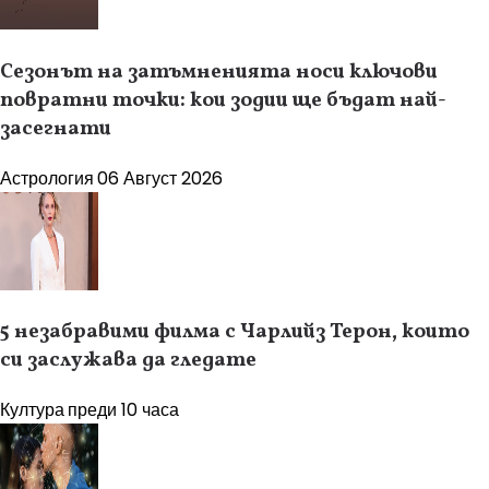
Сезонът на затъмненията носи ключови
повратни точки: кои зодии ще бъдат най-
засегнати
Астрология
06 Август 2026
5 незабравими филма с Чарлийз Терон, които
си заслужава да гледате
Култура
преди 10 часа