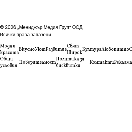
© 2026 „Мениджър Медия Груп“ ООД.
Всички права запазени.
Мода и
Свят
Вкусно
Уют
Развитие
Култура
Любопитно
Q
красота
Широк
Общи
Политика за
Поверителност
Контакти
Реклама
условия
бисквитки