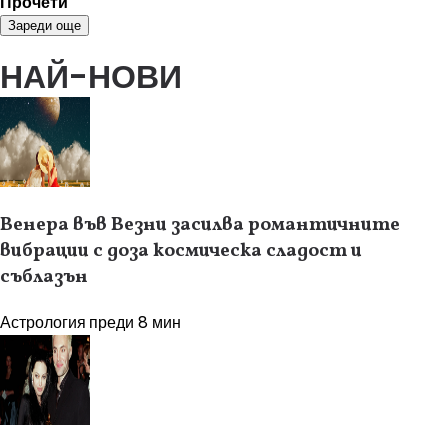
Прочети
Зареди още
НАЙ-НОВИ
Венера във Везни засилва романтичните
вибрации с доза космическа сладост и
съблазън
Астрология
преди 8 мин