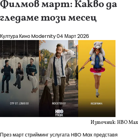
Филмов март: Какво да
гледаме този месец
Култура
Кино
Modernity
04 Март 2026
Източник: HBO Max
През март стрийминг услугата HBO Max представя