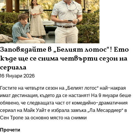
Заповядайте в „Белият лотос“! Ето
къде ще се снима четвърти сезон на
сериала
16 Януари 2026
Гостите на четвърти сезон на „Белият лотос“ най-накрая
имат дестинация, където да се настанят! На 9 януари беше
обявено, че следващата част от комедийно-драматичния
сериал на Майк Уайт е избрала замъка „Ла Месардиер“ в
Сен Тропе за основно място на снимки
Прочети