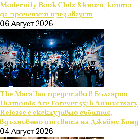
Modernity Book Club: 8 книги, които
да прочетеш през август
06 Август 2026
Култура
Събития
The Macallan представи в България
Diamonds Are Forever 55th Anniversary
Release с ексклузивно събитие,
вдъхновено от света на Джеймс Бонд
04 Август 2026