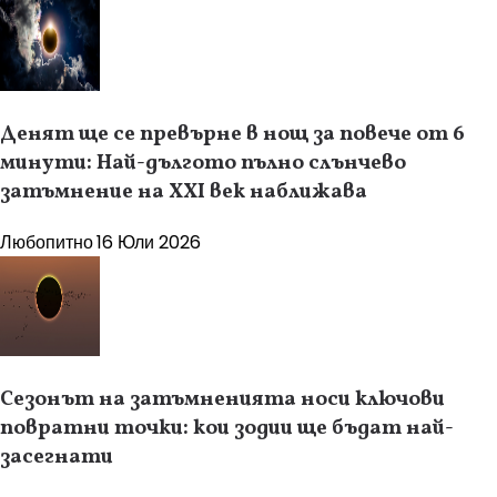
Денят ще се превърне в нощ за повече от 6
минути: Най-дългото пълно слънчево
затъмнение на XXI век наближава
Любопитно
16 Юли 2026
Сезонът на затъмненията носи ключови
повратни точки: кои зодии ще бъдат най-
засегнати