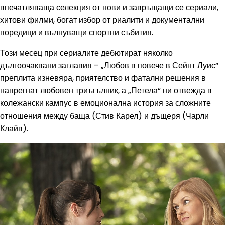
впечатляваща селекция от нови и завръщащи се сериали,
хитови филми, богат избор от риалити и документални
поредици и вълнуващи спортни събития.
Този месец при сериалите дебютират няколко
дългоочаквани заглавия – „Любов в повече в Сейнт Луис“
преплита изневяра, приятелство и фатални решения в
напрегнат любовен триъгълник, а „Петела“ ни отвежда в
колежански кампус в емоционална история за сложните
отношения между баща (Стив Карел) и дъщеря (Чарли
Клайв).