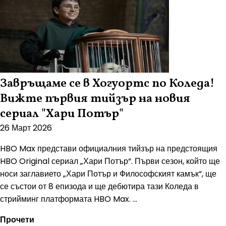
Завръщаме се в Хогуортс по Коледа!
Вижте първия тийзър на новия
сериал "Хари Потър"
26 Март 2026
HBO Max представи официалния тийзър на предстоящия
HBO Original сериал „Хари Потър“. Първи сезон, който ще
носи заглавието „Хари Потър и Философският камък“, ще
се състои от 8 епизода и ще дебютира тази Коледа в
стрийминг платформата HBO Max. ...
Прочети