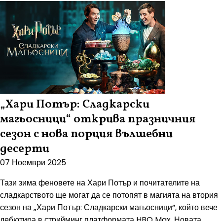
„Хари Потър: Сладкарски
магьосници“ открива празничния
сезон с нова порция вълшебни
десерти
07 Ноември 2025
Тази зима феновете на Хари Потър и почитателите на
сладкарството ще могат да се потопят в магията на втория
сезон на „Хари Потър: Сладкарски магьосници“, който вече
дебютира в стрийминг платформата HBO Max. Новата