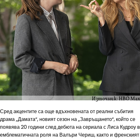
Източник: HBO Max
Сред акцентите са още вдъхновената от реални събития
драма „Дамата“, новият сезон на „Завръщането“, който се
появява 20 години след дебюта на сериала с Лиса Кудроу в
емблематичната роля на Валъри Чериш, както и френският