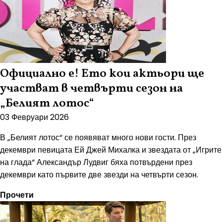
Официално е! Ето кои актьори ще
участват в четвърти сезон на
„Белият лотос“
03 Февруари 2026
В „Белият лотос“ се появяват много нови гости. През
декември певицата Ей Джей Михалка и звездата от „Игрите
на глада“ Александър Лудвиг бяха потвърдени през
декември като първите две звезди на четвърти сезон.
Прочети