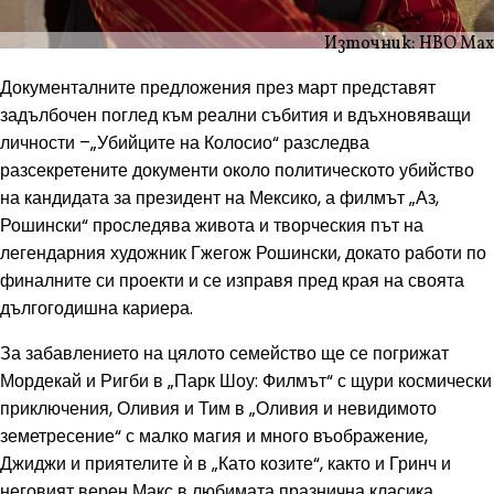
Източник: HBO Max
Документалните предложения през март представят
задълбочен поглед към реални събития и вдъхновяващи
личности –„Убийците на Колосио“ разследва
разсекретените документи около политическото убийство
на кандидата за президент на Мексико, а филмът „Аз,
Рошински“ проследява живота и творческия път на
легендарния художник Гжегож Рошински, докато работи по
финалните си проекти и се изправя пред края на своята
дългогодишна кариера.
За забавлението на цялото семейство ще се погрижат
Мордекай и Ригби в „Парк Шоу: Филмът“ с щури космически
приключения, Оливия и Тим в „Оливия и невидимото
земетресение“ с малко магия и много въображение,
Джиджи и приятелите ѝ в „Като козите“, както и Гринч и
неговият верен Макс в любимата празнична класика.