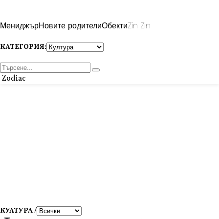
Мениджър
Новите родители
Обекти
Zin Zin
КАТЕГОРИЯ:
Zodiac
КУЛТУРА /