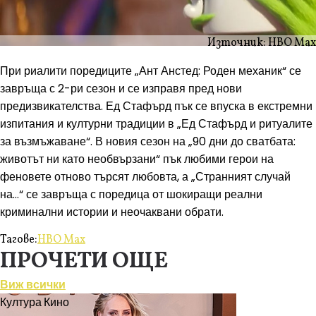
Източник: HBO Max
При риалити поредиците „Ант Анстед: Роден механик“ се
завръща с 2-ри сезон и се изправя пред нови
предизвикателства. Ед Стафърд пък се впуска в екстремни
изпитания и културни традиции в „Ед Стафърд и ритуалите
за възмъжаване“. В новия сезон на „90 дни до сватбата:
животът ни като необвързани“ пък любими герои на
феновете отново търсят любовта, а „Странният случай
на...“ се завръща с поредица от шокиращи реални
криминални истории и неочаквани обрати.
Тагове:
HBO Max
ПРОЧЕТИ ОЩЕ
Виж всички
Култура
Кино