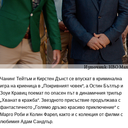
Източник: HBO Max
Чанинг Тейтъм и Кирстен Дънст се впускат в криминална
игра на криеница в „Покривният човек“, а Остин Бътлър и
Зоуи Кравиц поемат по опасен път в динамичния трилър
„Хванат в кражба“. Звездното присъствие продължава с
фантастичното „Голямо дръзко красиво приключение“ с
Марго Роби и Колин Фарел, както и с колекция от филми с
любимия Адам Сандлър.