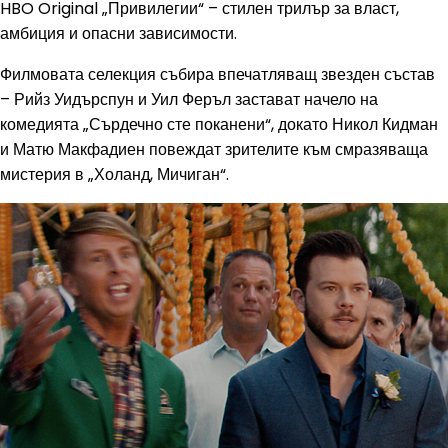
HBO Original „Привилегии“ – стилен трилър за власт,
амбиция и опасни зависимости.
Филмовата селекция събира впечатляващ звезден състав
– Рийз Уидърспун и Уил Феръл застават начело на
комедията „Сърдечно сте поканени“, докато Никол Кидман
и Матю Макфадиен повеждат зрителите към смразяваща
мистерия в „Холанд, Мичиган“.