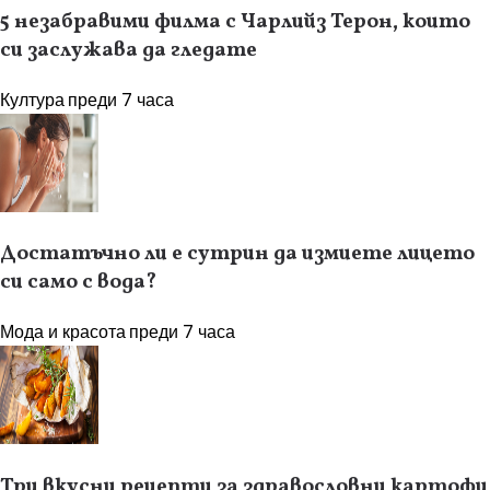
5 незабравими филма с Чарлийз Терон, които
си заслужава да гледате
Култура
преди 7 часа
Достатъчно ли е сутрин да измиете лицето
си само с вода?
Мода и красота
преди 7 часа
Три вкусни рецепти за здравословни картофи