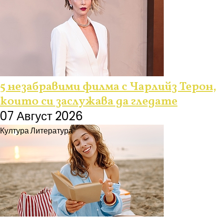
5 незабравими филма с Чарлийз Терон,
които си заслужава да гледате
07 Август 2026
Култура
Литература