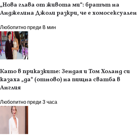
„Нова глава от живота ми“: братът на
Анджелина Джоли разкри, че е хомосексуален
Любопитно
преди 8 мин
Като в приказките: Зендая и Том Холанд си
казаха „да“ (отново) на пищна сватба в
Англия
Любопитно
преди 3 часа