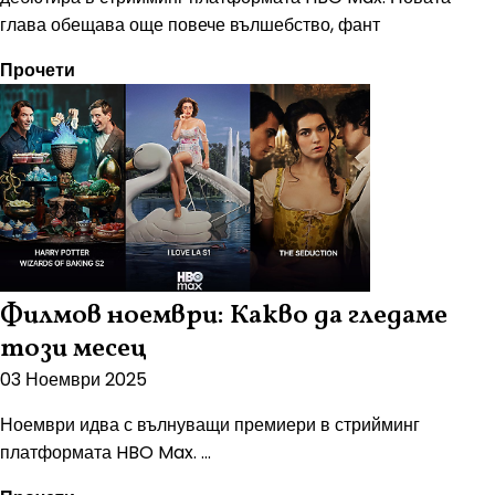
глава обещава още повече вълшебство, фант
Прочети
Филмов ноември: Какво да гледаме
този месец
03 Ноември 2025
Ноември идва с вълнуващи премиери в стрийминг
платформата HBO Max. ...