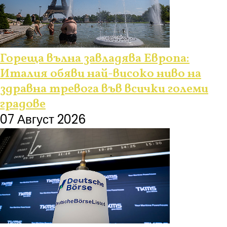
Гореща вълна завладява Европа:
Италия обяви най-високо ниво на
здравна тревога във всички големи
градове
07 Август 2026