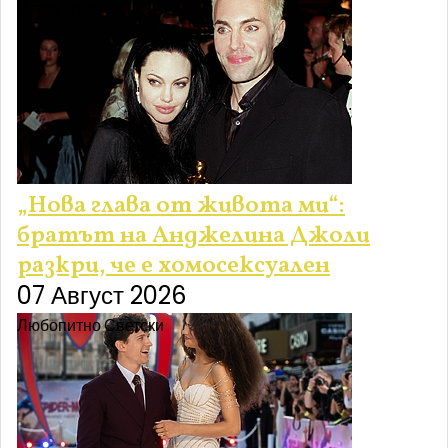
Любопитно
„Нова глава от живота ми“:
братът на Анджелина Джоли
разкри, че е хомосексуален
07 Август 2026
Любопитно
Светски