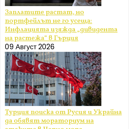
Заплатите растат, но
портфейлът не го усеща:
Инфлацията изяжда „дивидента
на растежа“ в Гърция
09 Август 2026
Турция поиска от Русия и Украйна
да обявят мораториум на