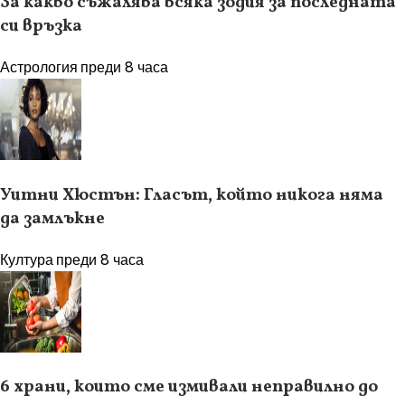
За какво съжалява всяка зодия за последната
си връзка
Астрология
преди 8 часа
Уитни Хюстън: Гласът, който никога няма
да замлъкне
Култура
преди 8 часа
6 храни, които сме измивали неправилно до