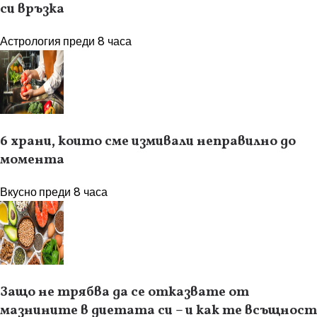
си връзка
Астрология
преди 8 часа
6 храни, които сме измивали неправилно до
момента
Вкусно
преди 8 часа
Защо не трябва да се отказвате от
мазнините в диетата си – и как те всъщност