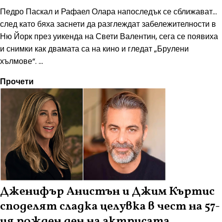
Педро Паскал и Рафаел Олара напоследък се сближават…
след като бяха заснети да разглеждат забележителности в
Ню Йорк през уикенда на Свети Валентин, сега се появиха
и снимки как двамата са на кино и гледат „Брулени
хълмове“. ...
Прочети
Дженифър Анистън и Джим Къртис
споделят сладка целувка в чест на 57-
ия рожден ден на актрисата