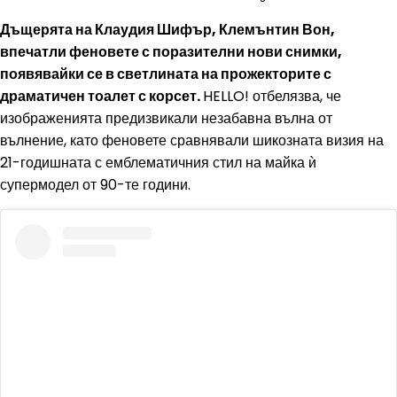
Дъщерята на Клаудия Шифър, Клемънтин Вон,
впечатли феновете с поразителни нови снимки,
появявайки се в светлината на прожекторите с
драматичен тоалет с корсет.
HELLO! отбелязва, че
изображенията предизвикали незабавна вълна от
вълнение, като феновете сравнявали шикозната визия на
21-годишната с емблематичния стил на майка ѝ
супермодел от 90-те години.