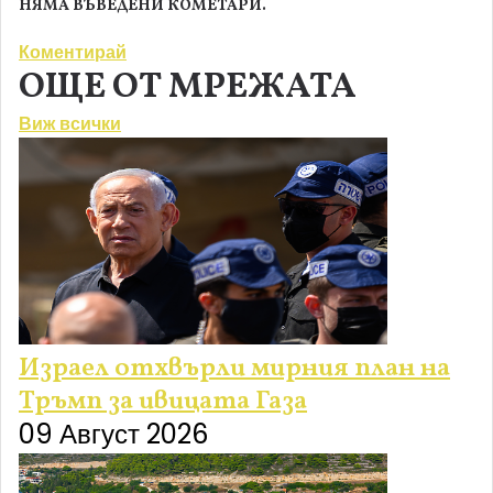
НЯМА ВЪВЕДЕНИ КОМЕТАРИ.
Коментирай
ОЩЕ ОТ МРЕЖАТА
Виж всички
Израел отхвърли мирния план на
Тръмп за ивицата Газа
09 Август 2026