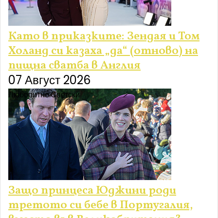
Като в приказките: Зендая и Том
Холанд си казаха „да“ (отново) на
пищна сватба в Англия
07 Август 2026
Любопитно
Светски
Защо принцеса Юджини роди
третото си бебе в Португалия,