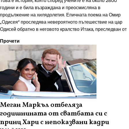
Това е история, която според учените е на около 2800
години и е била възраждана и преосмисляна в
продължение на хилядолетия. Епичната поема на Омир
„Одисея“ проследява невероятното пътешествие на цар
Одисей обратно в неговото кралство Итака, преследван от
Прочети
Меган Маркъл отбеляза
годишнината от сватбата си с
принц Хари с непоказвани кадри