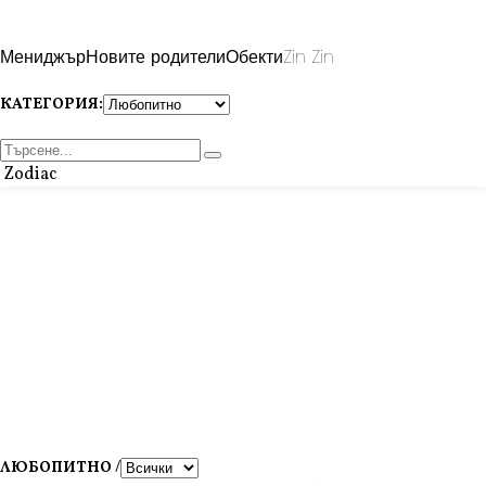
Мениджър
Новите родители
Обекти
Zin Zin
КАТЕГОРИЯ:
Zodiac
ЛЮБОПИТНО /