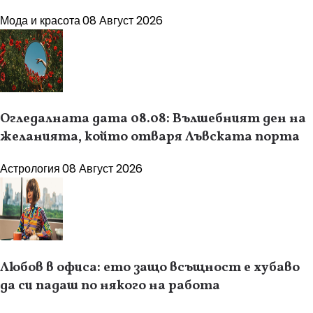
Мода и красота
08 Август 2026
Огледалната дата 08.08: Вълшебният ден на
желанията, който отваря Лъвската порта
Астрология
08 Август 2026
Любов в офиса: ето защо всъщност е хубаво
да си падаш по някого на работа