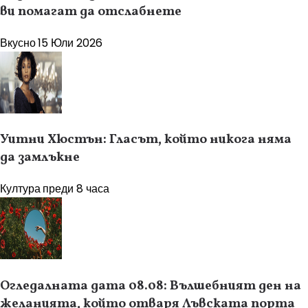
ви помагат да отслабнете
Вкусно
15 Юли 2026
Уитни Хюстън: Гласът, който никога няма
да замлъкне
Култура
преди 8 часа
Огледалната дата 08.08: Вълшебният ден на
желанията, който отваря Лъвската порта