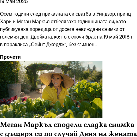
19 Май 2026
Осем години след приказната си сватба в Уиндзор, принц
Хари и Меган Маркъл отбелязаха годишнината си, като
публикуваха поредица от досега невиждани снимки от
големия ден. Двойката, която сключи брак на 19 май 2018 г.
в параклиса „Сейнт Джордж“, без съмнен...
Прочети
Меган Маркъл сподели сладка снимка
с дъщеря си по случай Деня на жената