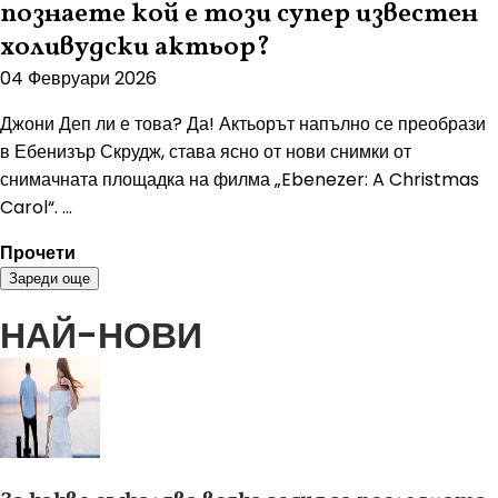
познаете кой е този супер известен
холивудски актьор?
04 Февруари 2026
Джони Деп ли е това? Да! Актьорът напълно се преобрази
в Ебенизър Скрудж, става ясно от нови снимки от
снимачната площадка на филма „Ebenezer: A Christmas
Carol“. ...
Прочети
Зареди още
НАЙ-НОВИ