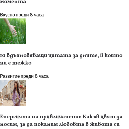
момента
Вкусно
преди 8 часа
10 вдъхновяващи цитата за дните, в които
ни е тежко
Развитие
преди 8 часа
Енергията на привличането: Какъв цвят да
носим, за да поканим любовта в живота си