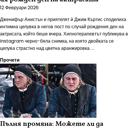
12 Февруари 2026
Дженифър Анистън и приятелят ѝ Джим Къртис споделиха
интимна целувка в негов пост по случай рождения ден на
актрисата, който беше вчера. Хипнотерапевтът публикува в
Instagram черно-бяла снимка, на която двойката се
целува страстно над цветна аранжировка. ...
Прочети
Пълня промяна: Можете ли да