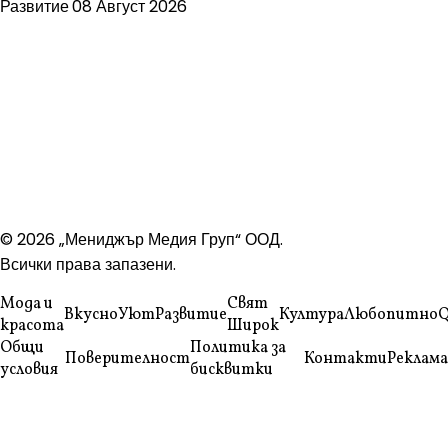
Развитие
08 Август 2026
© 2026 „Мениджър Медия Груп“ ООД.
Всички права запазени.
Мода и
Свят
Вкусно
Уют
Развитие
Култура
Любопитно
Q
красота
Широк
Общи
Политика за
Поверителност
Контакти
Реклама
условия
бисквитки