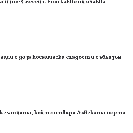
ащите 5 месеца: Ето какво ни очаква
ции с доза космическа сладост и съблазън
 желанията, който отваря Лъвската порта