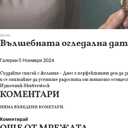
Вълшебната огледална дата 
Галерии
11 Ноември 2024
Създайте списък с желания – Днес е перфектният ден да з
и се опитайте да усетите радостта от тяхното осъщес
Източник:
Shutterstock
КОМЕНТАРИ
НЯМА ВЪВЕДЕНИ КОМЕТАРИ.
Коментирай