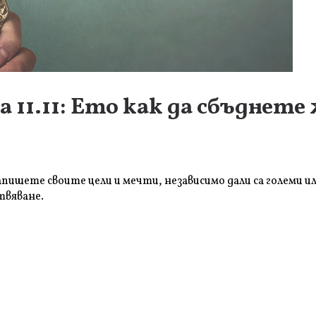
11.11: Ето как да сбъднете
апишете своите цели и мечти, независимо дали са големи 
твяване.