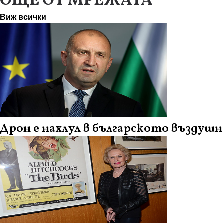
ОЩЕ ОТ МРЕЖАТА
Виж всички
Дрон е нахлул в българското въздуш