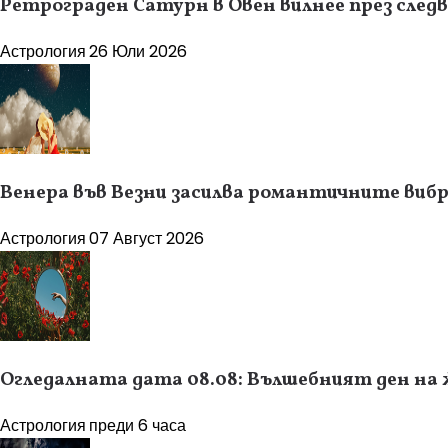
Ретрограден Сатурн в Овен вилнее през следв
Астрология
26 Юли 2026
Венера във Везни засилва романтичните вибра
Астрология
07 Август 2026
Огледалната дата 08.08: Вълшебният ден на
Астрология
преди 6 часа