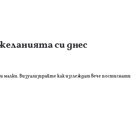
 желанията си днес
или малки. Визуализирайте как изглеждат вече постигнати