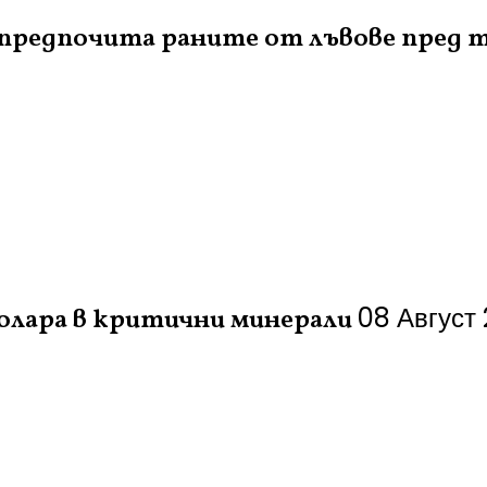
 предпочита раните от лъвове пред 
08 Август
долара в критични минерали