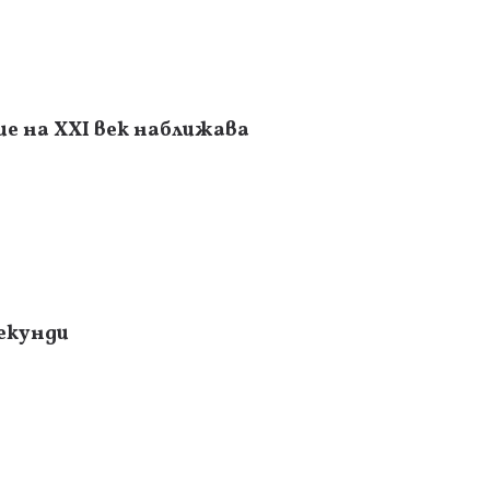
е на XXI век наближава
секунди