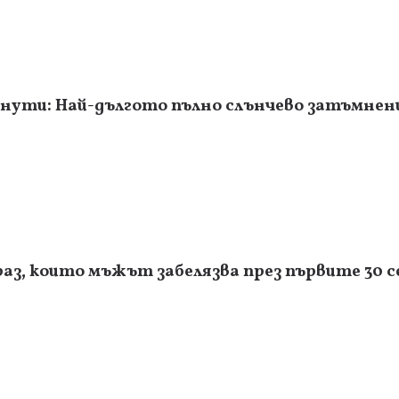
инути: Най-дългото пълно слънчево затъмнени
раз, които мъжът забелязва през първите 30 