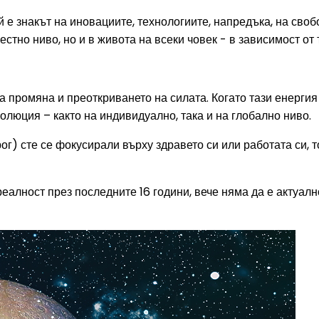
 е знакът на иновациите, технологиите, напредъка, на свобо
стно ниво, но и в живота на всеки човек - в зависимост от
промяна и преоткриването на силата. Когато тази енергия с
волюция – както на индивидуално, така и на глобално ниво.
рог) сте се фокусирали върху здравето си или работата си,
 реалност през последните 16 години, вече няма да е актуал