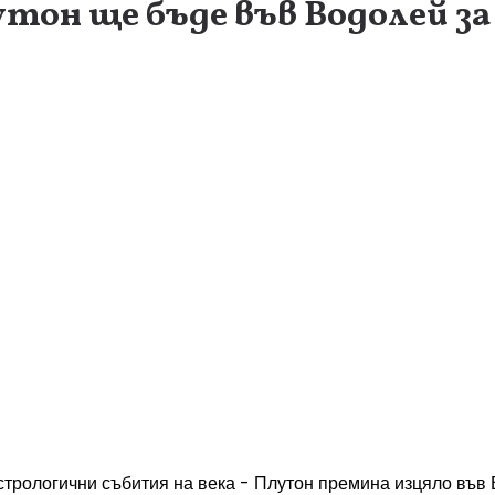
утон ще бъде във Водолей за
стрологични събития на века - Плутон премина изцяло във 