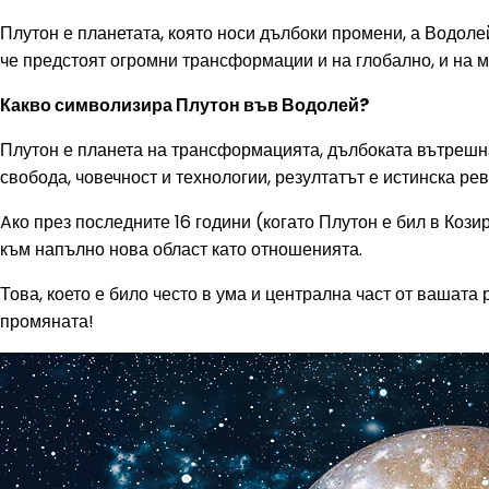
Плутон е планетата, която носи дълбоки промени, а Водолей
че предстоят огромни трансформации и на глобално, и на ме
Какво символизира Плутон във Водолей?
Плутон е планета на трансформацията, дълбоката вътрешна 
свобода, човечност и технологии, резултатът е истинска ре
Aко през последните 16 години (когато Плутон е бил в Кози
към напълно нова област като отношенията.
Това, което е било често в ума и централна част от вашата
промяната!