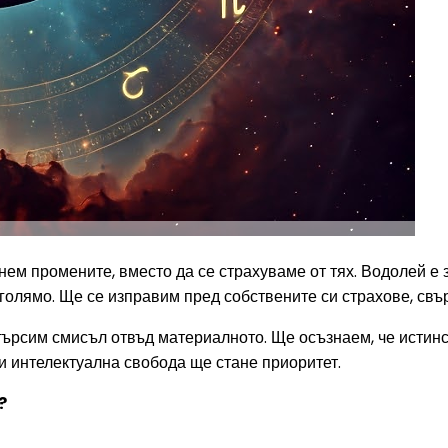
нем промените, вместо да се страхуваме от тях. Водолей е 
голямо. Ще се изправим пред собствените си страхове, свъ
ърсим смисъл отвъд материалното. Ще осъзнаем, че истинск
и интелектуална свобода ще стане приоритет.
?