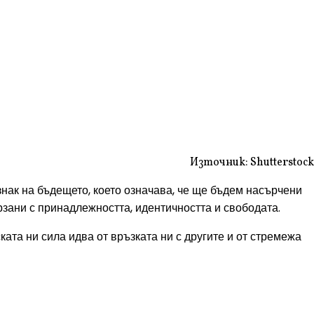
Източник: Shutterstock
знак на бъдещето, което означава, че ще бъдем насърчени
рзани с принадлежността, идентичността и свободата.
ата ни сила идва от връзката ни с другите и от стремежа