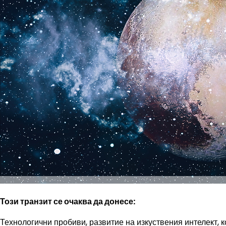
Този транзит се очаква да донесе:
Технологични пробиви, развитие на изкуствения интелект, 