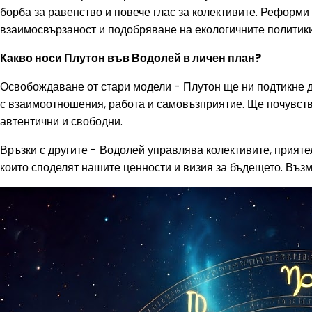
борба за равенство и повече глас за колективите. Реформи
взаимосвързаност и подобряване на екологичните политики 
Какво носи Плутон във Водолей в личен план?
Освобождаване от стари модели - Плутон ще ни подтикне д
с взаимоотношения, работа и самовъзприятие. Ще почувств
автентични и свободни.
Връзки с другите - Водолей управлява колективите, прияте
които споделят нашите ценности и визия за бъдещето. Възм