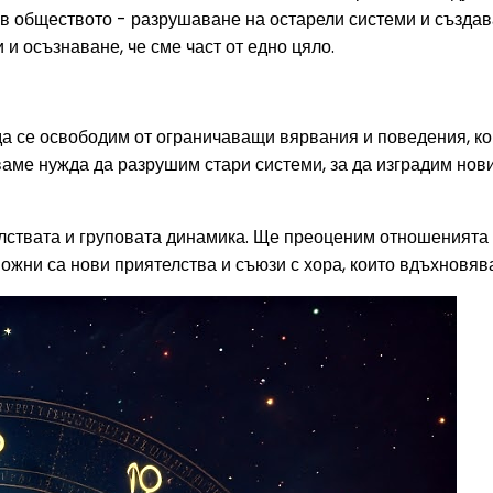
 в обществото - разрушаване на остарели системи и създав
и осъзнаване, че сме част от едно цяло.
а се освободим от ограничаващи вярвания и поведения, кои
аме нужда да разрушим стари системи, за да изградим нов
лствата и груповата динамика. Ще преоценим отношенията с
ожни са нови приятелства и съюзи с хора, които вдъхновява