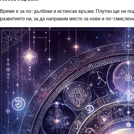
Време е за по-дълбоки и истински връзки. Плутон ще ни под
развитието ни, за да направим място за нови и по-смислен