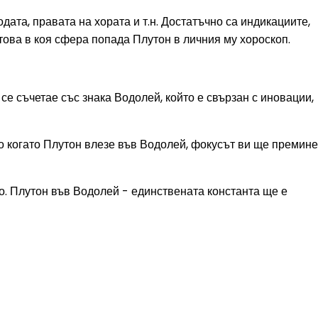
дата, правата на хората и т.н. Достатъчно са индикациите,
 това в коя сфера попада Плутон в личния му хороскоп.
е съчетае със знака Водолей, който е свързан с иновации,
 то когато Плутон влезе във Водолей, фокусът ви ще премине
но. Плутон във Водолей - единствената константа ще е