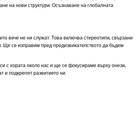
ане на нови структури. Осъзнаване на глобалната
то вече не ни служат. Това включва стереотипи, свързани
и. Ще се изправим пред предизвикателството да бъдем
и с хората около нас и ще се фокусираме върху онези,
т и подкрепят развитието ни.