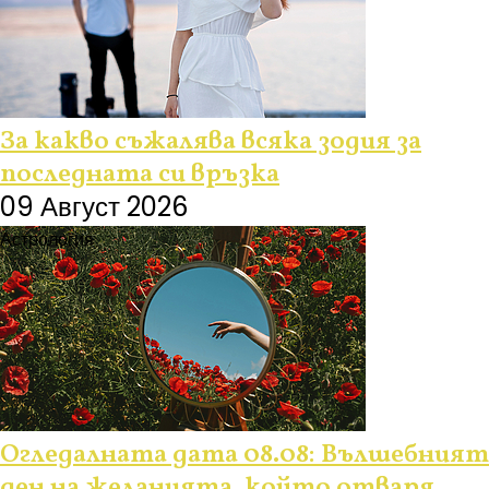
За какво съжалява всяка зодия за
последната си връзка
09 Август 2026
Астрология
Огледалната дата 08.08: Вълшебният
ден на желанията, който отваря