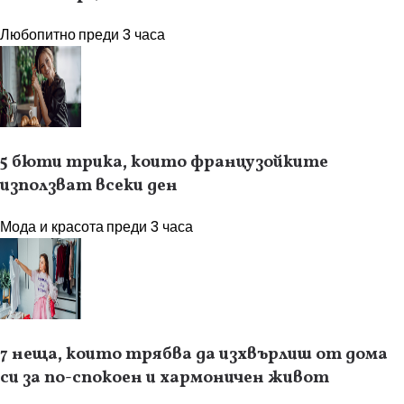
Любопитно
преди 3 часа
5 бюти трика, които французойките
използват всеки ден
Мода и красота
преди 3 часа
7 неща, които трябва да изхвърлиш от дома
си за по-спокоен и хармоничен живот