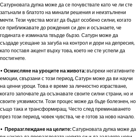
Сатурновата дупка може да се почувствате като че ли сте
затънали в блатото на минали решения и неизпълнени
мечти. Тези чувства могат да бъдат особено силни, когато
се приближавате до рождения си ден и осъзнаете, че
годината е изминала твърде бързо. Сатурн може да
създаде усещане за загуба на контрол и дори на депресия,
като поставя акцент върху това, което не сте успели да
постигнете.
• Осмисляне на уроците на живота:
въпреки негативните
емоции, свързани с този период, Сатурн може да ви научи
на ценни уроци. Това е време за личностно израстване,
когато започвате да осъзнавате своите силни страни, но и
своите уязвимости. Този процес може да бъде болезнен, но
също така и трансформиращ. Често след преминаването
през този период, човек чувства, че е готов за ново начало.
• Преразглеждане на целите:
Сатурновата дупка може да
ви накара да преразгледате целите си и да зададете нови.