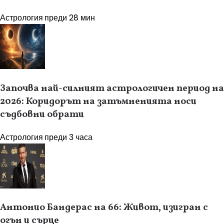
Астрология
преди 28 мин
Започва най-силният астрологичен период на
2026: Коридорът на затъмненията носи
съдбовни обрати
Астрология
преди 3 часа
Антонио Бандерас на 66: Живот, изигран с
огън и сърце