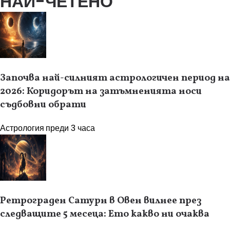
НАЙ-ЧЕТЕНО
Започва най-силният астрологичен период на
2026: Коридорът на затъмненията носи
съдбовни обрати
Астрология
преди 3 часа
Ретрограден Сатурн в Овен вилнее през
следващите 5 месеца: Ето какво ни очаква