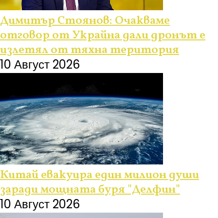
Димитър Стоянов: Очакваме
отговор от Украйна дали дронът е
излетял от тяхна територия
10 Август 2026
Китай евакуира един милион души
заради мощната буря "Делфин"
10 Август 2026