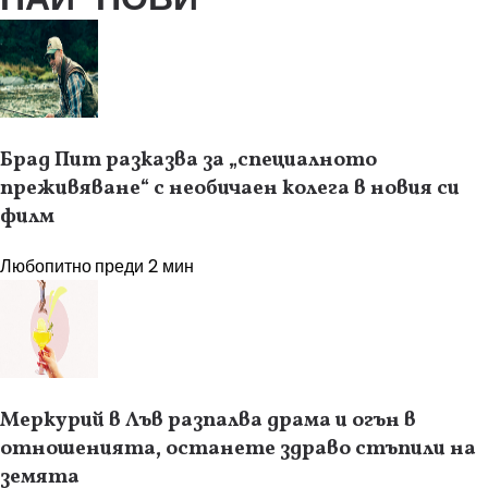
Брад Пит разказва за „специалното
преживяване“ с необичаен колега в новия си
филм
Любопитно
преди 2 мин
Меркурий в Лъв разпалва драма и огън в
отношенията, останете здраво стъпили на
земята