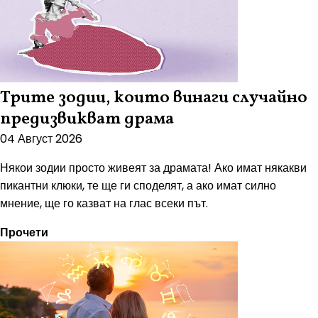
Трите зодии, които винаги случайно
предизвикват драма
04 Август 2026
Някои зодии просто живеят за драмата! Ако имат някакви
пикантни клюки, те ще ги споделят, а ако имат силно
мнение, ще го казват на глас всеки път.
Прочети