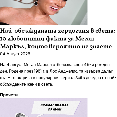
Най-обсъжданата херцогиня в света:
10 любопитни факта за Меган
Маркъл, които вероятно не знаете
04 Август 2026
На 4 август Меган Маркъл отбелязва своя 45-и рожден
ден. Родена през 1981 г. в Лос Анджелис, тя извървя дълъг
път – от актриса в популярния сериал Suits до една от най-
обсъжданите жени в света.
Прочети