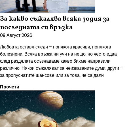
За какво съжалява всяка зодия за
последната си връзка
09 Август 2026
Любовта оставя следи – понякога красиви, понякога
болезнени. Всяка връзка ни учи на нещо, но често едва
след раздялата осъзнаваме какво бихме направили
различно. Някои съжаляват за неизказаните думи, други –
за пропуснатите шансове или за това, че са дали
Прочети