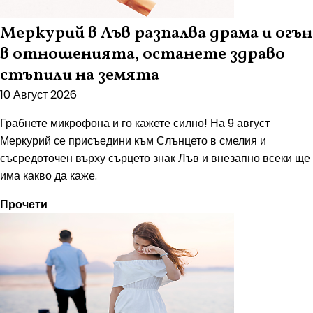
Меркурий в Лъв разпалва драма и огън
в отношенията, останете здраво
стъпили на земята
10 Август 2026
Грабнете микрофона и го кажете силно! На 9 август
Меркурий се присъедини към Слънцето в смелия и
съсредоточен върху сърцето знак Лъв и внезапно всеки ще
има какво да каже.
Прочети