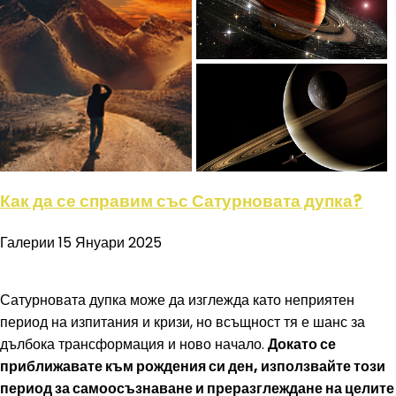
Как да се справим със Сатурновата дупка?
Галерии
15 Януари 2025
Сатурновата дупка може да изглежда като неприятен
период на изпитания и кризи, но всъщност тя е шанс за
дълбока трансформация и ново начало.
Докато се
приближавате към рождения си ден, използвайте този
период за самоосъзнаване и преразглеждане на целите