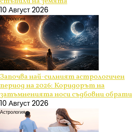
стъпили на земята
10 Август 2026
Астрология
Започва най-силният астрологичен
период на 2026: Коридорът на
затъмненията носи съдбовни обрати
10 Август 2026
Астрология