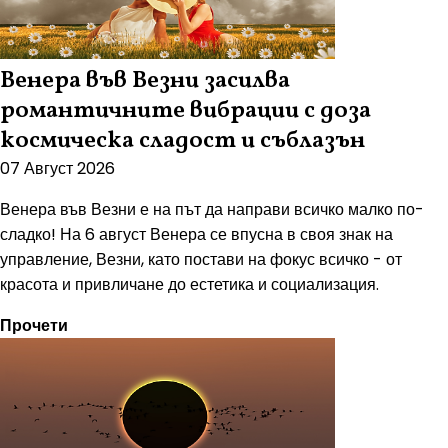
Венера във Везни засилва
романтичните вибрации с доза
космическа сладост и съблазън
07 Август 2026
Венера във Везни е на път да направи всичко малко по-
сладко! На 6 август Венера се впусна в своя знак на
управление, Везни, като постави на фокус всичко - от
красота и привличане до естетика и социализация.
Прочети