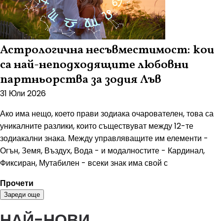
Астрологична несъвместимост: кои
са най-неподходящите любовни
партньорства за зодия Лъв
31 Юли 2026
Ако има нещо, което прави зодиака очарователен, това са
уникалните разлики, които съществуват между 12-те
зодиакални знака. Между управляващите им елементи -
Огън, Земя, Въздух, Вода - и модалностите - Кардинал,
Фиксиран, Мутабилен - всеки знак има свой с
Прочети
Зареди още
НАЙ-НОВИ