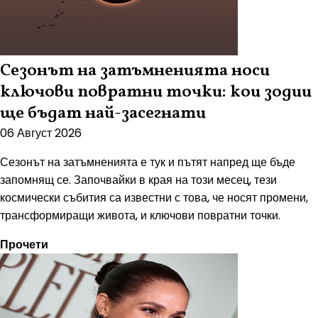
Сезонът на затъмненията носи
ключови повратни точки: кои зодии
ще бъдат най-засегнати
06 Август 2026
Сезонът на затъмненията е тук и пътят напред ще бъде
запомнящ се. Започвайки в края на този месец, тези
космически събития са известни с това, че носят промени,
трансформиращи живота, и ключови повратни точки.
Прочети