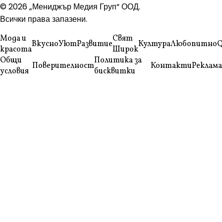
© 2026 „Мениджър Медия Груп“ ООД.
Всички права запазени.
Мода и
Свят
Вкусно
Уют
Развитие
Култура
Любопитно
Q
красота
Широк
Общи
Политика за
Поверителност
Контакти
Реклама
условия
бисквитки