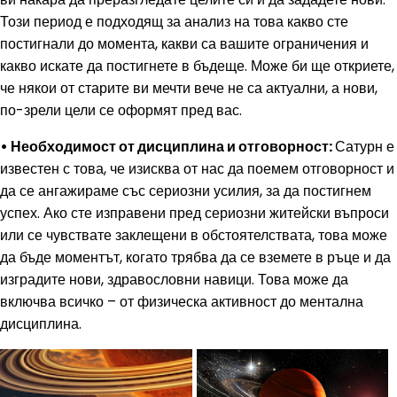
Този период е подходящ за анализ на това какво сте
постигнали до момента, какви са вашите ограничения и
какво искате да постигнете в бъдеще. Може би ще откриете,
че някои от старите ви мечти вече не са актуални, а нови,
по-зрели цели се оформят пред вас.
• Необходимост от дисциплина и отговорност:
Сатурн е
известен с това, че изисква от нас да поемем отговорност и
да се ангажираме със сериозни усилия, за да постигнем
успех. Ако сте изправени пред сериозни житейски въпроси
или се чувствате заклещени в обстоятелствата, това може
да бъде моментът, когато трябва да се вземете в ръце и да
изградите нови, здравословни навици. Това може да
включва всичко – от физическа активност до ментална
дисциплина.