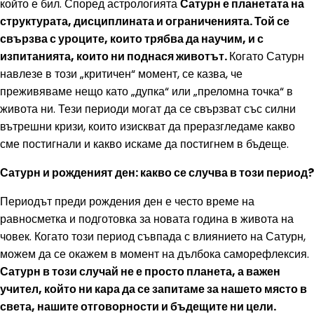
който е бил. Според астрологията
Сатурн е планетата на
структурата, дисциплината и ограниченията. Той се
свързва с уроците, които трябва да научим, и с
изпитанията, които ни поднася животът.
Когато Сатурн
навлезе в този „критичен“ момент, се казва, че
преживяваме нещо като „дупка“ или „преломна точка“ в
живота ни. Тези периоди могат да се свързват със силни
вътрешни кризи, които изискват да преразгледаме какво
сме постигнали и какво искаме да постигнем в бъдеще.
Сатурн и рожденият ден: какво се случва в този период?
Периодът преди рождения ден е често време на
равносметка и подготовка за новата година в живота на
човек. Когато този период съвпада с влиянието на Сатурн,
можем да се окажем в момент на дълбока саморефлексия.
Сатурн в този случай не е просто планета, а важен
учител, който ни кара да се запитаме за нашето място в
света, нашите отговорности и бъдещите ни цели.