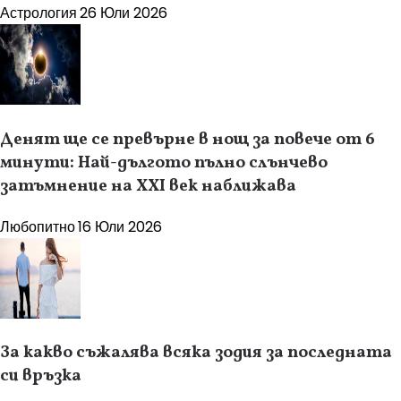
Астрология
26 Юли 2026
Денят ще се превърне в нощ за повече от 6
минути: Най-дългото пълно слънчево
затъмнение на XXI век наближава
Любопитно
16 Юли 2026
За какво съжалява всяка зодия за последната
си връзка