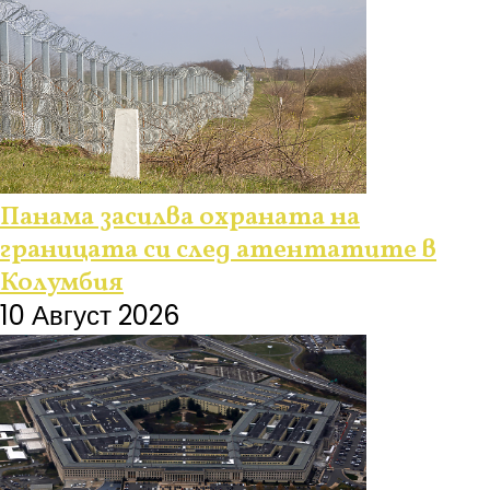
Панама засилва охраната на
границата си след атентатите в
Колумбия
10 Август 2026