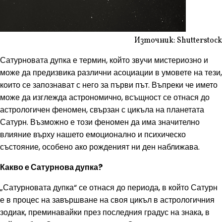
Източник: Shutterstock
Сатурновата дупка е термин, който звучи мистериозно и
може да предизвика различни асоциации в умовете на тези,
които се запознават с него за първи път. Въпреки че името
може да изглежда астрономично, всъщност се отнася до
астрологичен феномен, свързан с цикъла на планетата
Сатурн. Възможно е този феномен да има значително
влияние върху нашето емоционално и психическо
състояние, особено ако рожденият ни ден наближава.
Какво е Сатурнова дупка?
„Сатурновата дупка“ се отнася до периода, в който Сатурн
е в процес на завършване на своя цикъл в астрологичния
зодиак, преминавайки през последния градус на знака, в