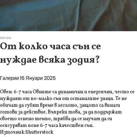
От колко часа сън се
нуждае всяка зодия?
Галерии
16 Януари 2025
Овен: 6-7 часа Овните са динамични и енергични, често се
нуждаят от по-малко сън от останалите знаци. Те не
обичат да губят време в леглото, защото са винаги
готови за действие. Въпреки това, за да поддържат
своето огнено темпо, трябва да се научат да си
осигуряват поне 6-7 часа качествен сън.
Източник:
Shutterstock