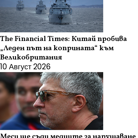
The Financial Times: Китай пробива
„Леден път на коприната“ към
Великобритания
10 Август 2026
Меси ще съди медиите за нарушаване