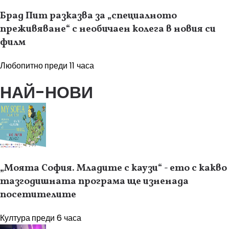
Брад Пит разказва за „специалното
преживяване“ с необичаен колега в новия си
филм
Любопитно
преди 11 часа
НАЙ-НОВИ
„Моята София. Младите с каузи“ - ето с какво
тазгодишната програма ще изненада
посетителите
Култура
преди 6 часа