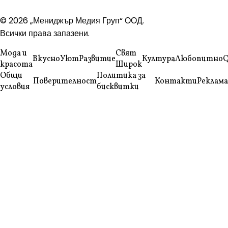
© 2026 „Мениджър Медия Груп“ ООД.
Всички права запазени.
Мода и
Свят
Вкусно
Уют
Развитие
Култура
Любопитно
Q
красота
Широк
Общи
Политика за
Поверителност
Контакти
Реклама
условия
бисквитки