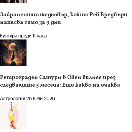
Забраненият шедьовър, който Рей Бредбъри
написва само за 9 дни
Култура
преди 11 часа
Ретрограден Сатурн в Овен вилнее през
следващите 5 месеца: Ето какво ни очаква
Астрология
26 Юли 2026