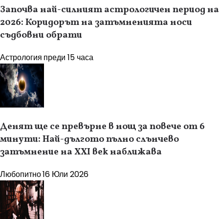
Започва най-силният астрологичен период на
2026: Коридорът на затъмненията носи
съдбовни обрати
Астрология
преди 15 часа
Денят ще се превърне в нощ за повече от 6
минути: Най-дългото пълно слънчево
затъмнение на XXI век наближава
Любопитно
16 Юли 2026