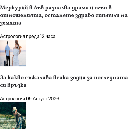
Меркурий в Лъв разпалва драма и огън в
отношенията, останете здраво стъпили на
земята
Астрология
преди 12 часа
За какво съжалява всяка зодия за последната
си връзка
Астрология
09 Август 2026