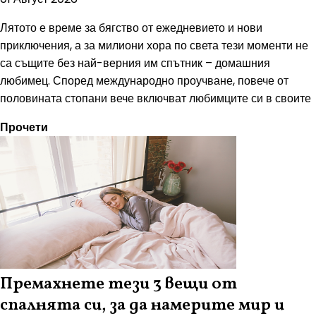
Лятото е време за бягство от ежедневието и нови
приключения, а за милиони хора по света тези моменти не
са същите без най-верния им спътник – домашния
любимец. Според международно проучване, повече от
половината стопани вече включват любимците си в своите
Прочети
Премахнете тези 3 вещи от
спалнята си, за да намерите мир и