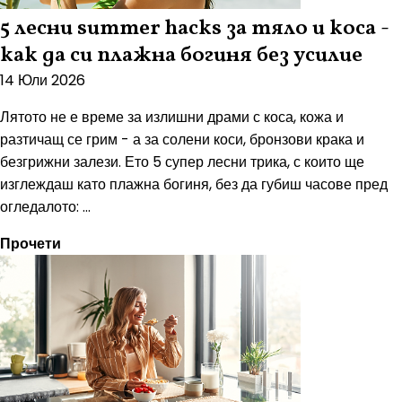
5 лесни summer hacks за тяло и коса -
как да си плажна богиня без усилие
14 Юли 2026
Лятото не е време за излишни драми с коса, кожа и
разтичащ се грим - а за солени коси, бронзови крака и
безгрижни залези. Ето 5 супер лесни трика, с които ще
изглеждаш като плажна богиня, без да губиш часове пред
огледалото: ...
Прочети