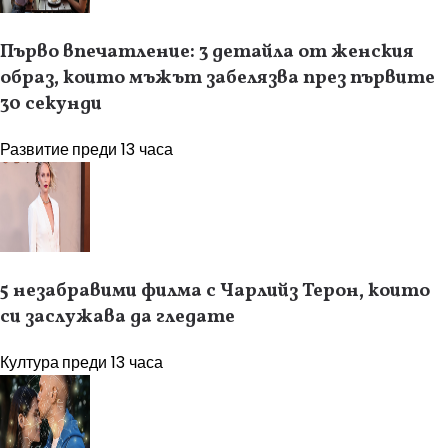
Първо впечатление: 3 детайла от женския
образ, които мъжът забелязва през първите
30 секунди
Развитие
преди 13 часа
5 незабравими филма с Чарлийз Терон, които
си заслужава да гледате
Култура
преди 13 часа