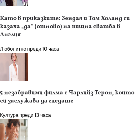
Като в приказките: Зендая и Том Холанд си
казаха „да“ (отново) на пищна сватба в
Англия
Любопитно
преди 10 часа
5 незабравими филма с Чарлийз Терон, които
си заслужава да гледате
Култура
преди 13 часа