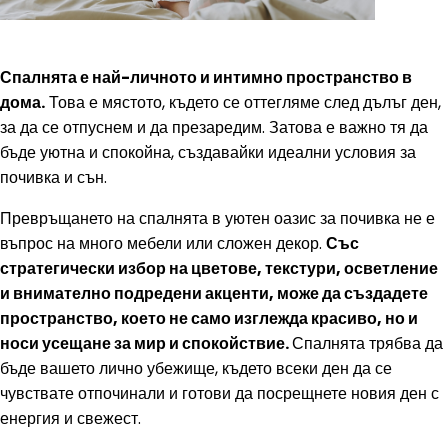
Спалнята е най-личното и интимно пространство в
дома.
Това е мястото, където се оттегляме след дълъг ден,
за да се отпуснем и да презаредим. Затова е важно тя да
бъде уютна и спокойна, създавайки идеални условия за
почивка и сън.
Превръщането на спалнята в уютен оазис за почивка не е
въпрос на много мебели или сложен декор.
Със
стратегически избор на цветове, текстури, осветление
и внимателно подредени акценти, може да създадете
пространство, което не само изглежда красиво, но и
носи усещане за мир и спокойствие.
Спалнята трябва да
бъде вашето лично убежище, където всеки ден да се
чувствате отпочинали и готови да посрещнете новия ден с
енергия и свежест.