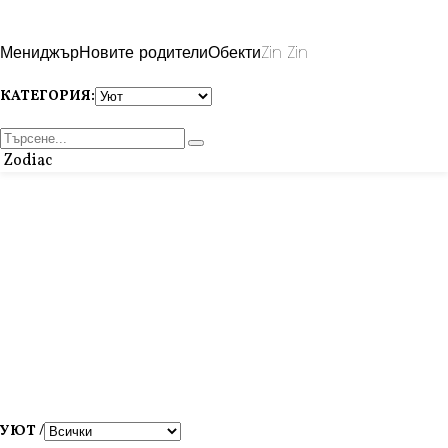
Мениджър
Новите родители
Обекти
Zin Zin
КАТЕГОРИЯ:
Zodiac
УЮТ /