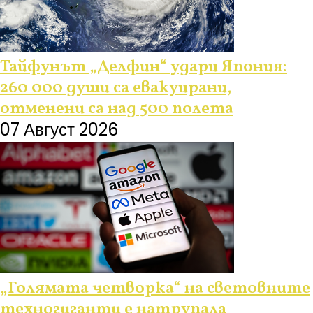
Тайфунът „Делфин“ удари Япония:
260 000 души са евакуирани,
отменени са над 500 полета
07 Август 2026
„Голямата четворка“ на световните
техногиганти е натрупала