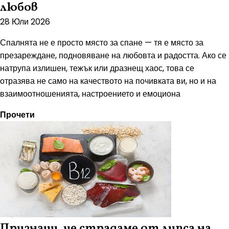
любов
28 Юли 2026
Спалнята не е просто място за спане — тя е място за
презареждане, подновяване на любовта и радостта. Ако се
натрупа излишен, тежък или дразнещ хаос, това се
отразява не само на качеството на почивката ви, но и на
взаимоотношенията, настроението и емоциона
Прочети
Признаци, че страдаме от липса на