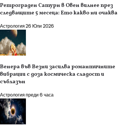
Ретрограден Сатурн в Овен вилнее през
следващите 5 месеца: Ето какво ни очаква
Астрология
26 Юли 2026
Венера във Везни засилва романтичните
вибрации с доза космическа сладост и
съблазън
Астрология
преди 6 часа