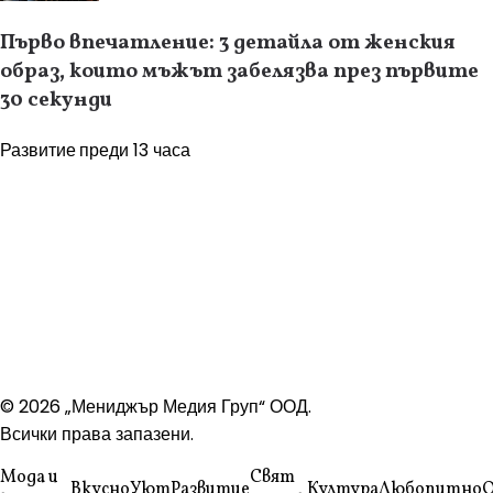
Първо впечатление: 3 детайла от женския
образ, които мъжът забелязва през първите
30 секунди
Развитие
преди 13 часа
© 2026 „Мениджър Медия Груп“ ООД.
Всички права запазени.
Мода и
Свят
Вкусно
Уют
Развитие
Култура
Любопитно
Q