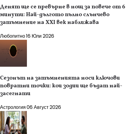
Денят ще се превърне в нощ за повече от 6
минути: Най-дългото пълно слънчево
затъмнение на XXI век наближава
Любопитно
16 Юли 2026
Сезонът на затъмненията носи ключови
повратни точки: кои зодии ще бъдат най-
засегнати
Астрология
06 Август 2026