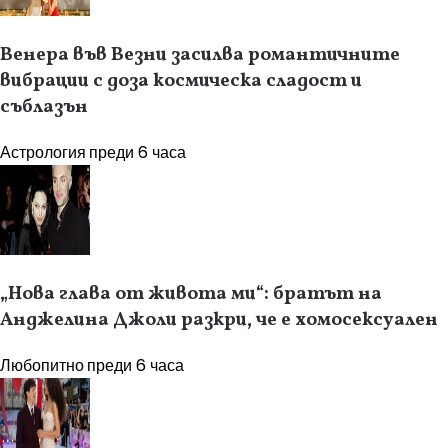
Венера във Везни засилва романтичните
вибрации с доза космическа сладост и
съблазън
Астрология
преди 6 часа
„Нова глава от живота ми“: братът на
Анджелина Джоли разкри, че е хомосексуален
Любопитно
преди 6 часа