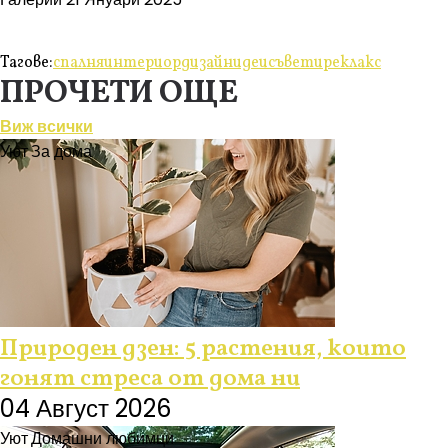
Тагове:
спалня
интериор
дизайн
идеи
съвети
реклакс
ПРОЧЕТИ ОЩЕ
Виж всички
Уют
За дома
Природен дзен: 5 растения, които
гонят стреса от дома ни
04 Август 2026
Уют
Домашни любимци