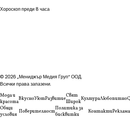
Хороскоп
преди 8 часа
© 2026 „Мениджър Медия Груп“ ООД.
Всички права запазени.
Мода и
Свят
Вкусно
Уют
Развитие
Култура
Любопитно
Q
красота
Широк
Общи
Политика за
Поверителност
Контакти
Реклама
условия
бисквитки