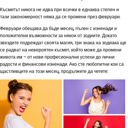
Късметът никога не идва при всички в еднаква степен и
тази закономерност няма да се промени през февруари.
Февруари обещава да бъде месец, пълен с изненади и
положителни възможности за някои от зодиите. Докато
звездите подреждат своята магия, три знака на зодиака ще
се радват на невероятен късмет, който може да промени
живота им – от нови професионални успехи до лични
радости и финансови изненади. Ако сте любопитни кои са
щастливците на този месец, продължете да четете: