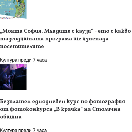
„Моята София. Младите с каузи“ - ето с какво
тазгодишната програма ще изненада
посетителите
Култура
преди 7 часа
Безплатен еднодневен курс по фотография
от фотоконкурса „В крачка“ на Столична
община
Култура
преди 7 часа