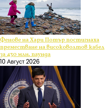
Фенове на Хари Потър постигнаха
преместване на високоволтов кабел
за 430 млн. паунда
10 Август 2026