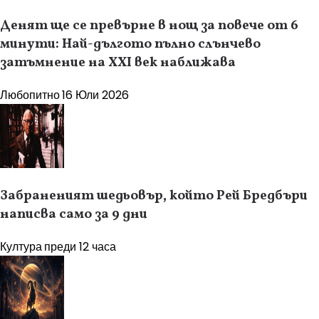
Денят ще се превърне в нощ за повече от 6
минути: Най-дългото пълно слънчево
затъмнение на XXI век наближава
Любопитно
16 Юли 2026
Забраненият шедьовър, който Рей Бредбъри
написва само за 9 дни
Култура
преди 12 часа