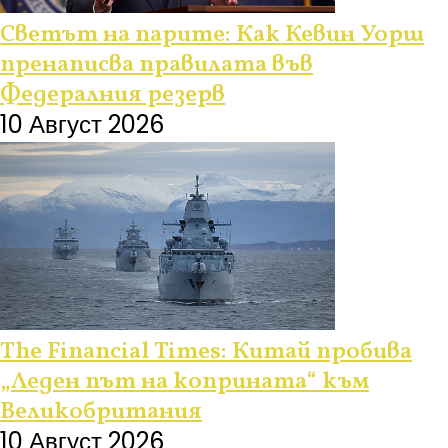
Светът на парите: Как Кевин Уорш
пренаписва правилата във
Федералния резерв
10 Август 2026
The Financial Times: Китай пробива
„Леден път на коприната“ към
Великобритания
10 Август 2026