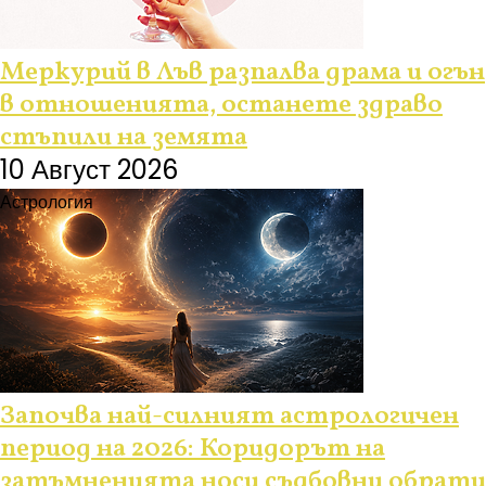
Меркурий в Лъв разпалва драма и огън
в отношенията, останете здраво
стъпили на земята
10 Август 2026
Астрология
Започва най-силният астрологичен
период на 2026: Коридорът на
затъмненията носи съдбовни обрати