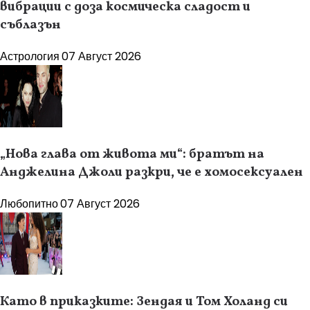
вибрации с доза космическа сладост и
съблазън
Астрология
07 Август 2026
„Нова глава от живота ми“: братът на
Анджелина Джоли разкри, че е хомосексуален
Любопитно
07 Август 2026
Като в приказките: Зендая и Том Холанд си