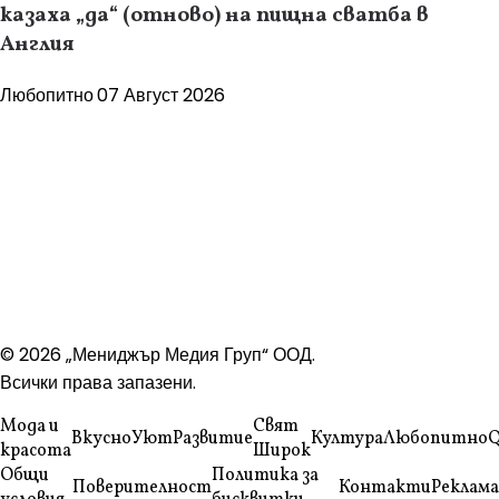
казаха „да“ (отново) на пищна сватба в
Англия
Любопитно
07 Август 2026
© 2026 „Мениджър Медия Груп“ ООД.
Всички права запазени.
Мода и
Свят
Вкусно
Уют
Развитие
Култура
Любопитно
Q
красота
Широк
Общи
Политика за
Поверителност
Контакти
Реклама