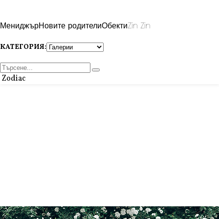
Мениджър
Новите родители
Обекти
Zin Zin
КАТЕГОРИЯ:
Zodiac