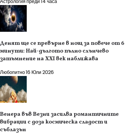
Астрология
преди 14 часа
Денят ще се превърне в нощ за повече от 6
минути: Най-дългото пълно слънчево
затъмнение на XXI век наближава
Любопитно
16 Юли 2026
Венера във Везни засилва романтичните
вибрации с доза космическа сладост и
съблазън