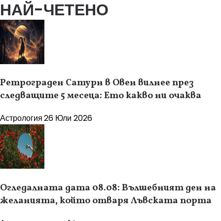
НАЙ-ЧЕТЕНО
Ретрограден Сатурн в Овен вилнее през
следващите 5 месеца: Ето какво ни очаква
Астрология
26 Юли 2026
Огледалната дата 08.08: Вълшебният ден на
желанията, който отваря Лъвската порта