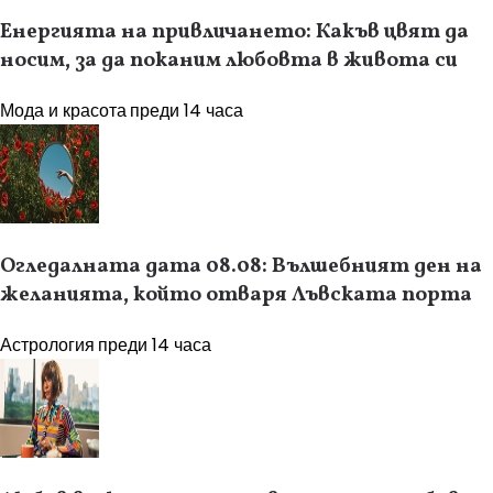
Енергията на привличането: Какъв цвят да
носим, за да поканим любовта в живота си
Мода и красота
преди 14 часа
Огледалната дата 08.08: Вълшебният ден на
желанията, който отваря Лъвската порта
Астрология
преди 14 часа