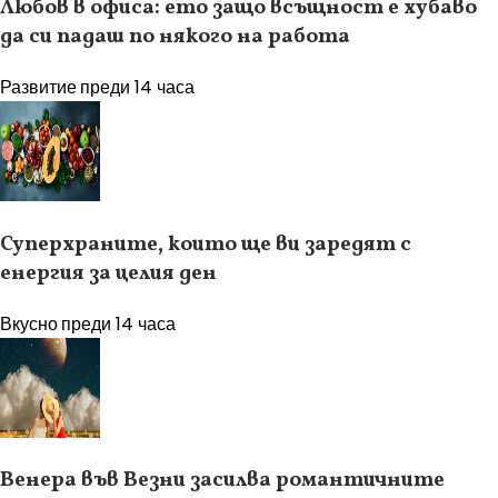
Любов в офиса: ето защо всъщност е хубаво
да си падаш по някого на работа
Развитие
преди 14 часа
Суперхраните, които ще ви заредят с
енергия за целия ден
Вкусно
преди 14 часа
Венера във Везни засилва романтичните