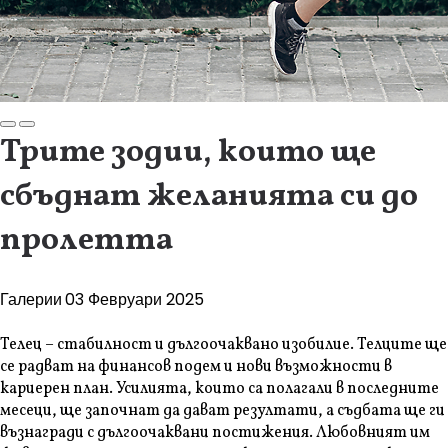
Трите зодии, които ще
сбъднат желанията си до
пролетта
Галерии
03 Февруари 2025
Телец – стабилност и дългоочаквано изобилие. Телците ще
се радват на финансов подем и нови възможности в
кариерен план. Усилията, които са полагали в последните
месеци, ще започнат да дават резултати, а съдбата ще ги
възнагради с дългоочаквани постижения. Любовният им