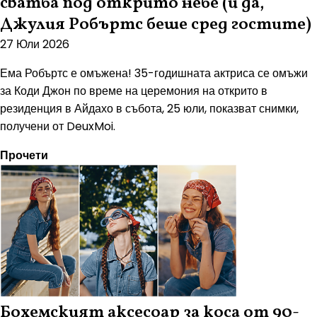
сватба под открито небе (и да,
Джулия Робъртс беше сред гостите)
27 Юли 2026
Ема Робъртс е омъжена! 35-годишната актриса се омъжи
за Коди Джон по време на церемония на открито в
резиденция в Айдахо в събота, 25 юли, показват снимки,
получени от DeuxMoi.
Прочети
Бохемският аксесоар за коса от 90-