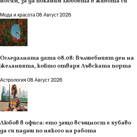
носим, за да поканим любовта в живота си
Мода и красота
08 Август 2026
Огледалната дата 08.08: Вълшебният ден на
желанията, който отваря Лъвската порта
Астрология
08 Август 2026
Любов в офиса: ето защо всъщност е хубаво
да си падаш по някого на работа