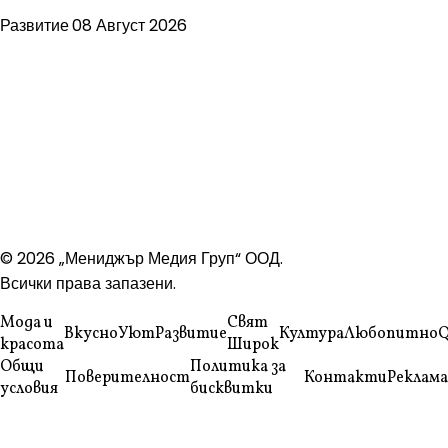
Развитие
08 Август 2026
© 2026 „Мениджър Медия Груп“ ООД.
Всички права запазени.
Мода и
Свят
Вкусно
Уют
Развитие
Култура
Любопитно
Q
красота
Широк
Общи
Политика за
Поверителност
Контакти
Реклама
условия
бисквитки