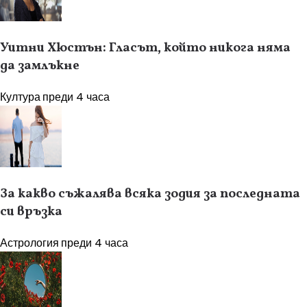
Уитни Хюстън: Гласът, който никога няма
да замлъкне
Култура
преди 4 часа
За какво съжалява всяка зодия за последната
си връзка
Астрология
преди 4 часа