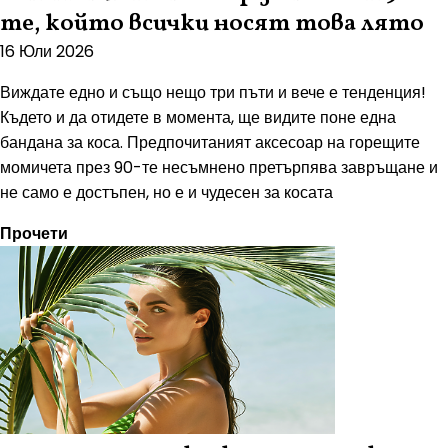
те, който всички носят това лято
16 Юли 2026
Виждате едно и също нещо три пъти и вече е тенденция!
Където и да отидете в момента, ще видите поне една
бандана за коса. Предпочитаният аксесоар на горещите
момичета през 90-те несъмнено претърпява завръщане и
не само е достъпен, но е и чудесен за косата
Прочети