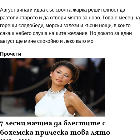
Август винаги идва със своята жарка решителност да
разтопи старото и да отвори място за ново. Това е месец на
горещи следобеди, морски залези и късни нощи, в които
сякаш небето слуша нашите желания. Но докато за едни
август ще мине спокойно и леко като мо
Прочети
7 лесни начина да блестите с
бохемска прическа това лято