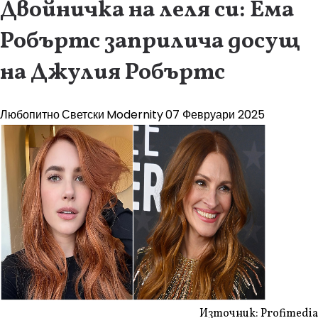
Двойничка на леля си: Ема
Робъртс заприлича досущ
на Джулия Робъртс
Любопитно
Светски
Modernity
07 Февруари 2025
Източник: Profimedia