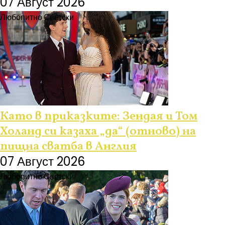
07 Август 2026
Любопитно
Светски
Като в приказките: Зендая и Том
Холанд си казаха „да“ (отново) на
пищна сватба в Англия
07 Август 2026
Любопитно
Светски