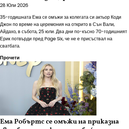
28 Юли 2026
35-годишната Ема се омъжи за колегата си актьор Коди
Джон по време на церемония на открито в Сън Вали,
Айдахо, в събота, 25 юли. Два дни по-късно 70-годишният
Ерик потвърди пред Page Six, че не е присъствал на
сватбата.
Прочети
Ема Робъртс се омъжи на приказна