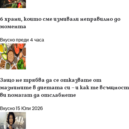
6 храни, които сме измивали неправилно до
момента
Вкусно
преди 4 часа
Защо не трябва да се отказвате от
мазнините в диетата си – и как те всъщност
ви помагат да отслабнете
Вкусно
15 Юли 2026