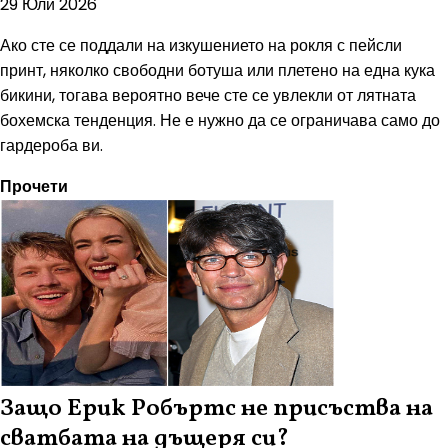
29 Юли 2026
Ако сте се поддали на изкушението на рокля с пейсли
принт, няколко свободни ботуша или плетено на една кука
бикини, тогава вероятно вече сте се увлекли от лятната
бохемска тенденция. Не е нужно да се ограничава само до
гардероба ви.
Прочети
Защо Ерик Робъртс не присъства на
сватбата на дъщеря си?