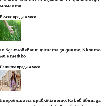
момента
Вкусно
преди 4 часа
10 вдъхновяващи цитата за дните, в които
ни е тежко
Развитие
преди 4 часа
Енергията на привличането: Какъв цвят да