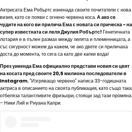
Актрисата Ема Робъртс изненада своите почитатели с нова
визия, като се появи с огнено червена коса.
А ако се
чудите на кого ви прилича Ема с новата си прическа - на
супер известната си леля Джулия Робъртс!
Генетичната
лотария е в пълен размах между лелята и племенницата, а
със сигурност можем да кажем, че ако двете си приличаха
доста до момента, то сега са като две капки вода!
През уикенда Ема официално представи новия си цвят
на косата пред своите 20,5 милиона последователи в
Instagram.
"Изгряващо червено" написа 33-годишната
актриса в описанието на своята публикация, като също така
отбеляза талантливите фризьори, стоящи зад тази промяна
– Ники Лий и Риуана Капри.