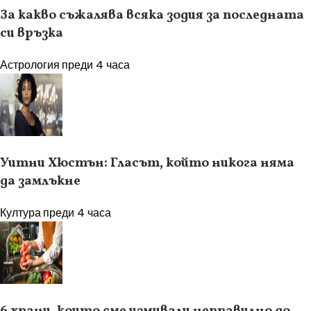
За какво съжалява всяка зодия за последната
си връзка
Астрология
преди 4 часа
Уитни Хюстън: Гласът, който никога няма
да замлъкне
Култура
преди 4 часа
6 храни, които сме измивали неправилно до