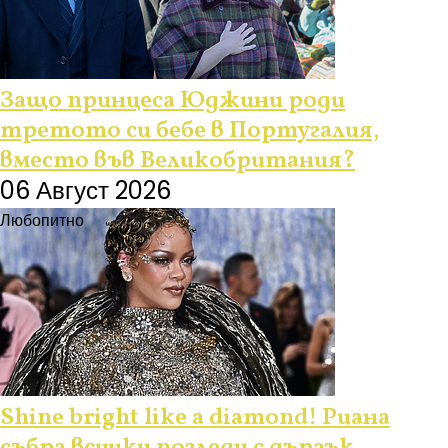
Защо принцеса Юджини роди
третото си бебе в Португалия,
вместо във Великобритания?
06 Август 2026
Любопитно
Shine bright like a diamond! Риана
събра всички погледи с дързък