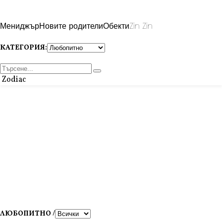
Мениджър
Новите родители
Обекти
Zin Zin
КАТЕГОРИЯ:
Zodiac
ЛЮБОПИТНО /