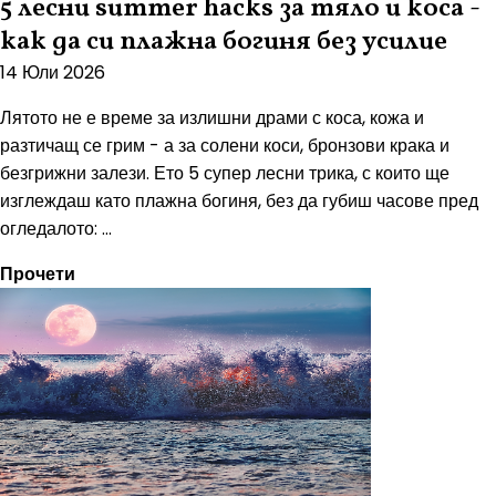
5 лесни summer hacks за тяло и коса -
как да си плажна богиня без усилие
14 Юли 2026
Лятото не е време за излишни драми с коса, кожа и
разтичащ се грим - а за солени коси, бронзови крака и
безгрижни залези. Ето 5 супер лесни трика, с които ще
изглеждаш като плажна богиня, без да губиш часове пред
огледалото: ...
Прочети