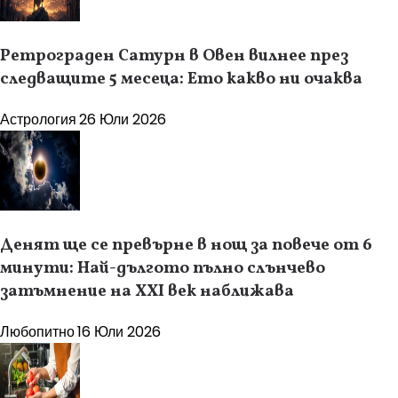
Ретрограден Сатурн в Овен вилнее през
следващите 5 месеца: Ето какво ни очаква
Астрология
26 Юли 2026
Денят ще се превърне в нощ за повече от 6
минути: Най-дългото пълно слънчево
затъмнение на XXI век наближава
Любопитно
16 Юли 2026