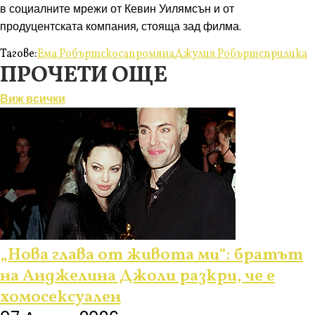
в социалните мрежи от Кевин Уилямсън и от
продуцентската компания, стояща зад филма.
Тагове:
Ема Робъртс
коса
промяна
Джулия Робъртс
прилика
ПРОЧЕТИ ОЩЕ
Виж всички
Любопитно
„Нова глава от живота ми“: братът
на Анджелина Джоли разкри, че е
хомосексуален