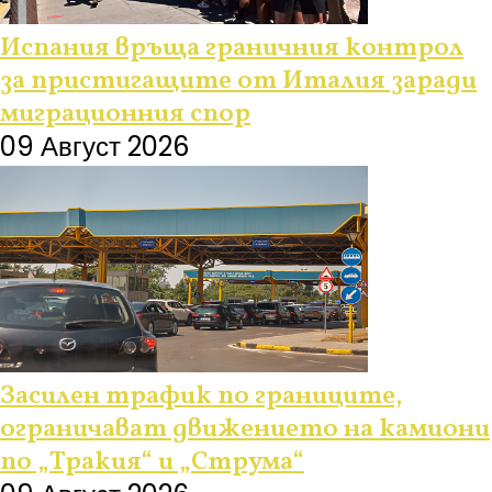
Испания връща граничния контрол
за пристигащите от Италия заради
миграционния спор
09 Август 2026
Засилен трафик по границите,
ограничават движението на камиони
по „Тракия“ и „Струма“