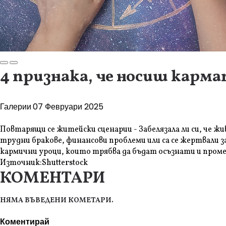
4 признака, че носиш карма
Галерии
07 Февруари 2025
Повтарящи се житейски сценарии - Забелязала ли си, че ж
трудни бракове, финансови проблеми или са се жертвали 
кармични уроци, които трябва да бъдат осъзнати и пром
Източник:
Shutterstock
КОМЕНТАРИ
НЯМА ВЪВЕДЕНИ КОМЕТАРИ.
Коментирай