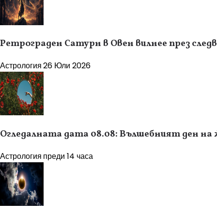
Ретрограден Сатурн в Овен вилнее през следв
Астрология
26 Юли 2026
Огледалната дата 08.08: Вълшебният ден на
Астрология
преди 14 часа