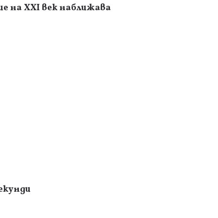
е на XXI век наближава
секунди