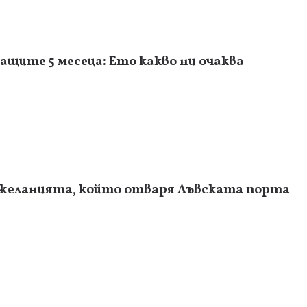
ащите 5 месеца: Ето какво ни очаква
 желанията, който отваря Лъвската порта