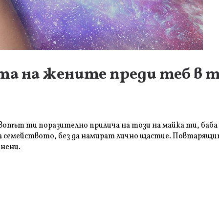
та на жените преди теб в т
ивотът ти поразително прилича на този на майка ти, баба 
за семейството, без да намират лично щастие. Повтарящит
енени.