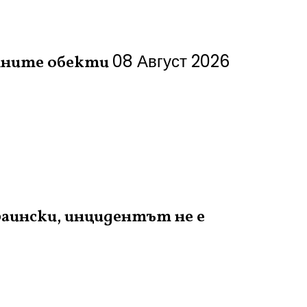
08 Август 2026
лните обекти
аински, инцидентът не е