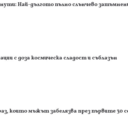
инути: Най-дългото пълно слънчево затъмнени
ции с доза космическа сладост и съблазън
раз, които мъжът забелязва през първите 30 