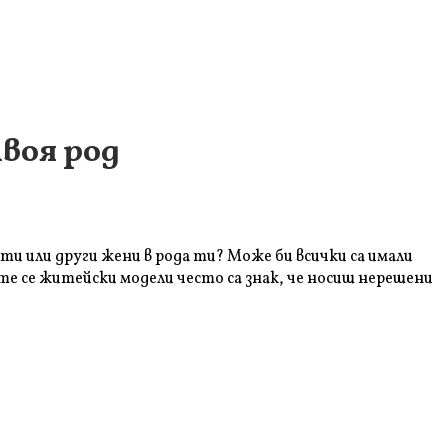
воя род
ти или други жени в рода ти? Може би всички са имали
е се житейски модели често са знак, че носиш нерешени