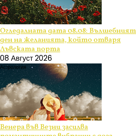
Огледалната дата 08.08: Вълшебният
ден на желанията, който отваря
Лъвската порта
08 Август 2026
Астрология
Венера във Везни засилва