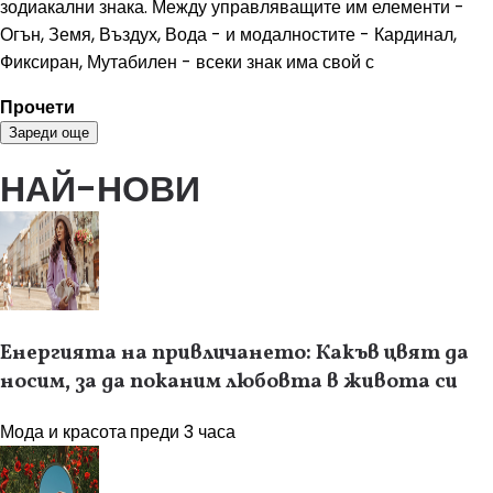
зодиакални знака. Между управляващите им елементи -
Огън, Земя, Въздух, Вода - и модалностите - Кардинал,
Фиксиран, Мутабилен - всеки знак има свой с
Прочети
Зареди още
НАЙ-НОВИ
Енергията на привличането: Какъв цвят да
носим, за да поканим любовта в живота си
Мода и красота
преди 3 часа