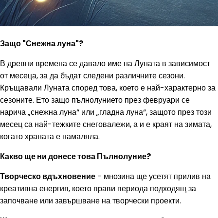
Защо "Снежна луна"?
В древни времена се давало име на Луната в зависимост
от месеца, за да бъдат следени различните сезони.
Кръщавали Луната според това, което е най-характерно за
сезоните. Ето защо пълнолунието през февруари се
нарича „снежна луна“ или „гладна луна“, защото през този
месец са най-тежките снеговалежи, а и е краят на зимата,
когато храната е намаляла.
Какво ще ни донесе това Пълнолуние?
Творческо вдъхновение
- мнозина ще усетят прилив на
креативна енергия, което прави периода подходящ за
започване или завършване на творчески проекти.