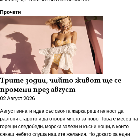
Прочети
Трите зодии, чийто живот ще се
промени през август
02 Август 2026
Август винаги идва със своята жарка решителност да
разтопи старото и да отвори място за ново. Това е месец на
горещи следобеди, морски залези и късни нощи, в които
сякаш небето слуша нашите желания. Но докато за едни