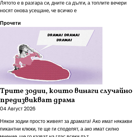
Лятото е в разгара си, дните са дълги, а топлите вечери
носят онова усещане, че всичко е
Прочети
Трите зодии, които винаги случайно
предизвикват драма
04 Август 2026
Някои зодии просто живеят за драмата! Ако имат някакви
пикантни клюки, те ще ги споделят, а ако имат силно
мнение, ще го казват на глас всеки път.