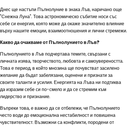
Днес ще настъпи Пълнолуние в знака Лъв, наричано още
"Снежна Луна". Това астрономическо събитие носи със
себе си енергия, която може да окаже значително влияние
върху нашите емоции, взаимоотношения и лични стремежи.
Какво да очакваме от Пълнолунието в Лъв?
Пълнолунието в Лъв подчертава темите, свързани с
личната изява, творчеството, любовта и самоувереността.
Това е период, в който мнозина ще почувстват засилено
желание да бъдат забелязани, оценени и признати за
своите таланти и усилия. Енергията на Лъва ни подтиква
да изразим себе си по-смело и да се стремим към
лидерство и признание.
Въпреки това, е важно да се отбележи, че Пълнолунието
често води до емоционална нестабилност и повишена
чувствителност. Възможни са конфликти, породени от