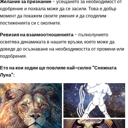
Желание за признание
- усещането за необходимост от
одобрение и похвала може да се засили. Това е добър
момент да покажем своите умения и да споделим
постиженията си с околните.
Ревизия на взаимоотношенията
- пълнолунието
осветява динамиката в нашите връзки, което може да
доведе до осъзнаване на необходимостта от промени или
подобрения.
Ето на кои зодии ще повлияе най-силно "Снежната
Луна":