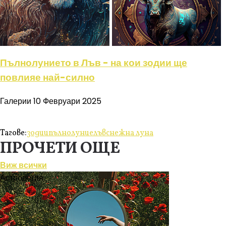
Пълнолунието в Лъв - на кои зодии ще
повлияе най-силно
Галерии
10 Февруари 2025
Тагове:
зодии
пълнолуние
лъв
снежна луна
ПРОЧЕТИ ОЩЕ
Виж всички
Астрология