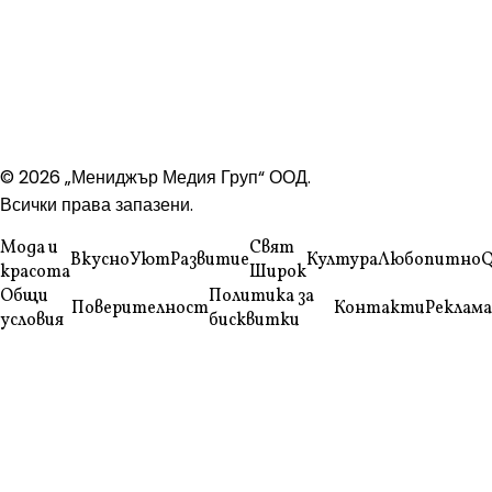
© 2026 „Мениджър Медия Груп“ ООД.
Всички права запазени.
Мода и
Свят
Вкусно
Уют
Развитие
Култура
Любопитно
Q
красота
Широк
Общи
Политика за
Поверителност
Контакти
Реклама
условия
бисквитки