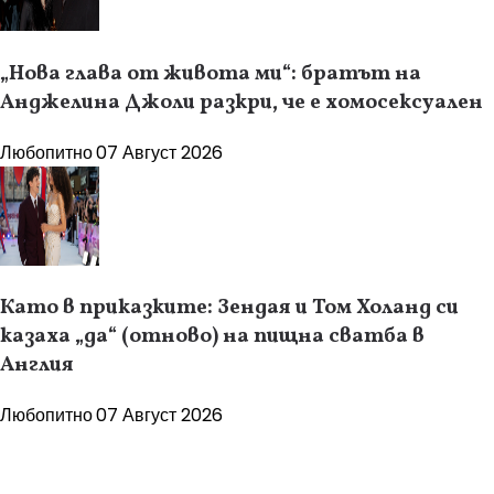
„Нова глава от живота ми“: братът на
Анджелина Джоли разкри, че е хомосексуален
Любопитно
07 Август 2026
Като в приказките: Зендая и Том Холанд си
казаха „да“ (отново) на пищна сватба в
Англия
Любопитно
07 Август 2026