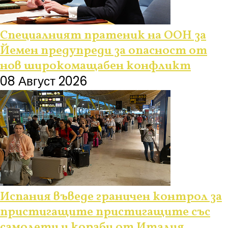
Специалният пратеник на ООН за
Йемен предупреди за опасност от
нов широкомащабен конфликт
08 Август 2026
Испания въведе граничен контрол за
пристигащите пристигащите със
самолети и кораби от Италия