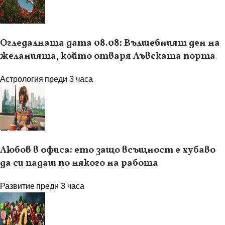
Огледалната дата 08.08: Вълшебният ден на
желанията, който отваря Лъвската порта
Астрология
преди 3 часа
Любов в офиса: ето защо всъщност е хубаво
да си падаш по някого на работа
Развитие
преди 3 часа