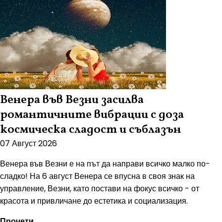
Венера във Везни засилва
романтичните вибрации с доза
космическа сладост и съблазън
07 Август 2026
Венера във Везни е на път да направи всичко малко по-
сладко! На 6 август Венера се впусна в своя знак на
управление, Везни, като постави на фокус всичко - от
красота и привличане до естетика и социализация.
Прочети