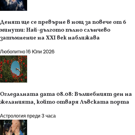
Денят ще се превърне в нощ за повече от 6
минути: Най-дългото пълно слънчево
затъмнение на XXI век наближава
Любопитно
16 Юли 2026
Огледалната дата 08.08: Вълшебният ден на
желанията, който отваря Лъвската порта
Астрология
преди 3 часа