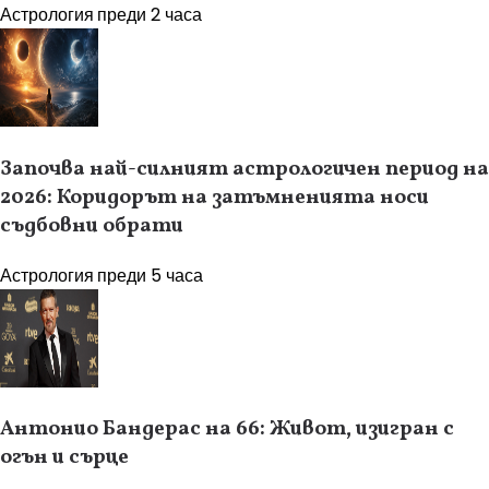
Астрология
преди 2 часа
Започва най-силният астрологичен период на
2026: Коридорът на затъмненията носи
съдбовни обрати
Астрология
преди 5 часа
Антонио Бандерас на 66: Живот, изигран с
огън и сърце