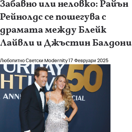
Забавно или неловко: Райън
Рейнолдс се пошегува с
драмата между Блейк
Лайвли и Джъстин Балдони
Любопитно
Светски
Modernity
17 Февруари 2025