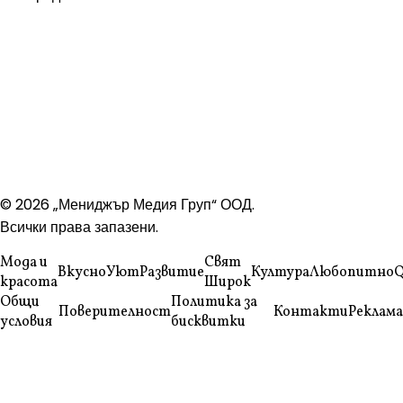
© 2026 „Мениджър Медия Груп“ ООД.
Всички права запазени.
Мода и
Свят
Вкусно
Уют
Развитие
Култура
Любопитно
Q
красота
Широк
Общи
Политика за
Поверителност
Контакти
Реклама
условия
бисквитки