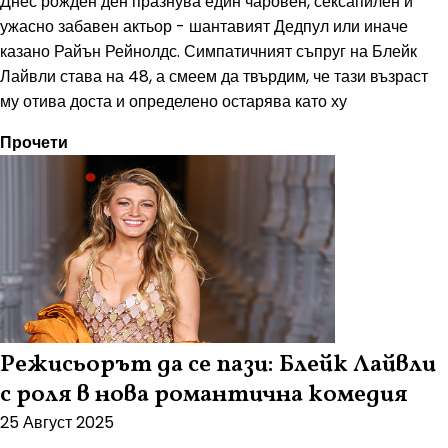
Днес рожден ден празнува един чаровен, сексапилен и
ужасно забавен актьор - шантавият Дедпул или иначе
казано Райън Рейнолдс. Симпатичният съпруг на Блейк
Лайвли става на 48, а смеем да твърдим, че тази възраст
му отива доста и определено остарява като ху
Прочети
Режисьорът да се пази: Блейк Лайвли
с роля в нова романтична комедия
25 Август 2025