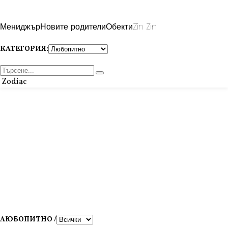
Мениджър
Новите родители
Обекти
Zin Zin
КАТЕГОРИЯ:
Zodiac
ЛЮБОПИТНО /