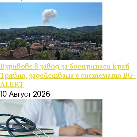
Взривове в завод за боеприпаси край
Трявна, задействана е системата BG-
ALERT
10 Август 2026