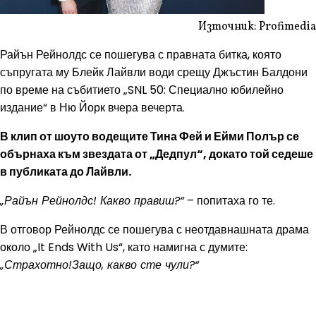
Източник: Profimedia
Райън Рейнолдс се пошегува с правната битка, която
съпругата му Блейк Лайвли води срещу Джъстин Балдони
по време на събитието „SNL 50: Специално юбилейно
издание“ в Ню Йорк вчера вечерта.
В клип от шоуто водещите Тина Фей и Ейми Полър се
обърнаха към звездата от „Дедпул“, докато той седеше
в публиката до Лайвли.
„Райън Рейнолдс! Какво правиш?“
– попитаха го те.
В отговор Рейнолдс се пошегува с неотдавнашната драма
около „It Ends With Us“, като намигна с думите:
„Страхотно!Защо, какво сте чули?“