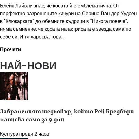
Блейк Лайвли знае, че косата ѝ е емблематична. От
перфектно разрошените кичури на Серина Ван дер Уудсен
в "Клюкарката" до обемните къдрици в "Никога повече",
няма съмнение, че косата на актрисата е звезда сама по
себе си. И тя харесва това. ...
Прочети
НАЙ-НОВИ
Забраненият шедьовър, който Рей Бредбъри
написва само за 9 дни
Култура
преди 2 часа