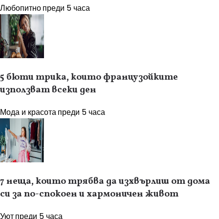
Любопитно
преди 5 часа
5 бюти трика, които французойките
използват всеки ден
Мода и красота
преди 5 часа
7 неща, които трябва да изхвърлиш от дома
си за по-спокоен и хармоничен живот
Уют
преди 5 часа