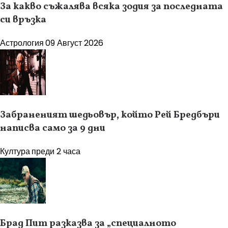
За какво съжалява всяка зодия за последната
си връзка
Астрология
09 Август 2026
Забраненият шедьовър, който Рей Бредбъри
написва само за 9 дни
Култура
преди 2 часа
Брад Пит разказва за „специалното