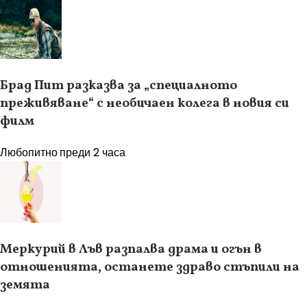
Брад Пит разказва за „специалното
преживяване“ с необичаен колега в новия си
филм
Любопитно
преди 2 часа
Меркурий в Лъв разпалва драма и огън в
отношенията, останете здраво стъпили на
земята