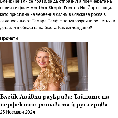
Блейк Лайвли се появи, за да отпразнува премиерата на
новия си филм Another Simple Favor в Ню Йорк снощи,
като пристигна на червения килим в бляскава рокля в
леденосиньо от Тамара Ралф с полупрозрачни решетъчни
детайли в областта на бюста. Как изглеждаше?
Прочети
Блейк Лайвли разкрива: Тайните на
перфектно рошавата ѝ руса грива
25 Ноември 2024