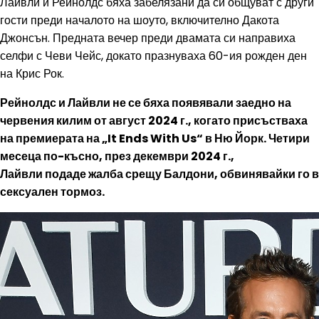
Лайвли и Рейнолдс бяха забелязани да си общуват с други
гости преди началото на шоуто, включително Дакота
Джонсън. Предната вечер преди двамата си направиха
селфи с Чеви Чейс, докато празнуваха 60-ия рожден ден
на Крис Рок.
Рейнолдс и Лайвли не се бяха появявали заедно на
червения килим от август 2024 г., когато присъстваха
на премиерата на „It Ends With Us“ в Ню Йорк. Четири
месеца по-късно, през декември 2024 г.,
Лайвли подаде жалба срещу Балдони, обвинявайки го в
сексуален тормоз.