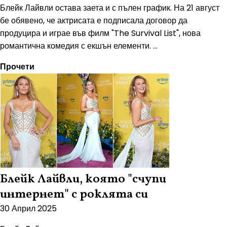
Блейк Лайвли остава заета и с пълен график. На 21 август
бе обявено, че актрисата е подписала договор да
продуцира и играе във филм "The Survival List", нова
романтична комедия с екшън елементи. ...
Прочети
Блейк Лайвли, която "счупи
интернет" с роклята си
30 Април 2025