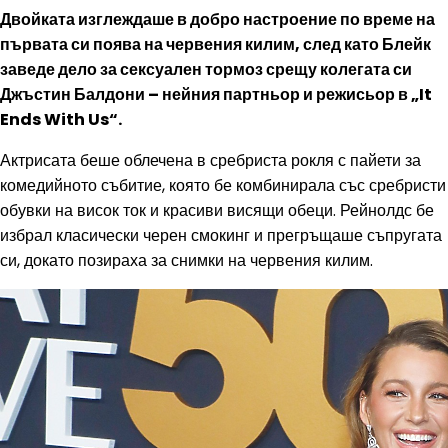
Двойката изглеждаше в добро настроение по време на
първата си поява на червения килим, след като Блейк
заведе дело за сексуален тормоз срещу колегата си
Джъстин Балдони – нейния партньор и режисьор в „It
Ends With Us“.
Актрисата беше облечена в сребриста рокля с пайети за
комедийното събитие, която бе комбинирала със сребристи
обувки на висок ток и красиви висящи обеци. Рейнолдс бе
избрал класически черен смокинг и прегръщаше съпругата
си, докато позираха за снимки на червения килим.