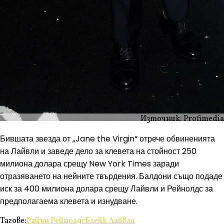
Източник: Profimedia
Бившата звезда от „Jane the Virgin“ отрече обвиненията
на Лайвли и заведе дело за клевета на стойност 250
милиона долара срещу New York Times заради
отразяването на нейните твърдения. Балдони също подаде
иск за 400 милиона долара срещу Лайвли и Рейнолдс за
предполагаема клевета и изнудване.
Тагове:
Райън Рейнолдс
Блейк Лайвли