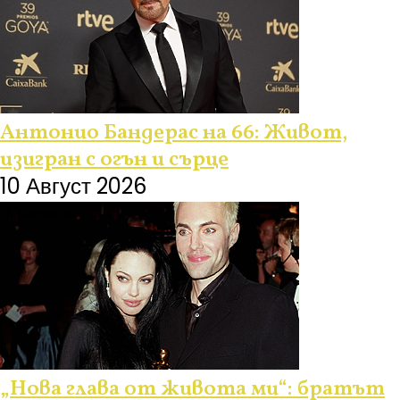
Антонио Бандерас на 66: Живот,
изигран с огън и сърце
10 Август 2026
Любопитно
„Нова глава от живота ми“: братът