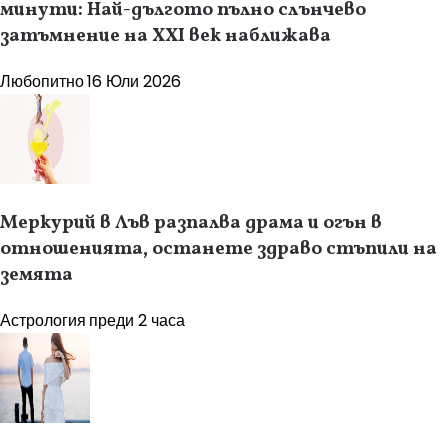
минути: Най-дългото пълно слънчево
затъмнение на XXI век наближава
Любопитно
16 Юли 2026
Меркурий в Лъв разпалва драма и огън в
отношенията, останете здраво стъпили на
земята
Астрология
преди 2 часа