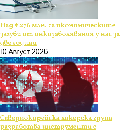
Над €276 млн. са икономическите
загуби от онкозаболявания у нас за
две години
10 Август 2026
Севернокорейска хакерска група
разработва инструменти с