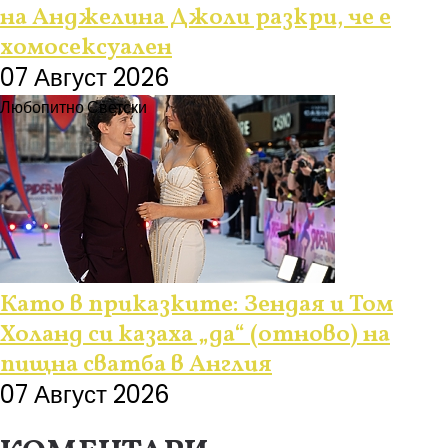
на Анджелина Джоли разкри, че е
хомосексуален
07 Август 2026
Любопитно
Светски
Като в приказките: Зендая и Том
Холанд си казаха „да“ (отново) на
пищна сватба в Англия
07 Август 2026