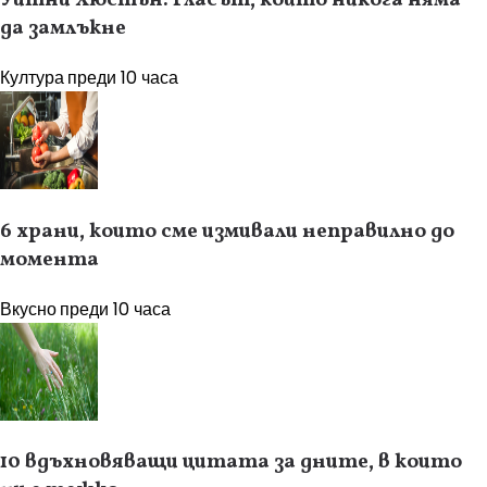
да замлъкне
Култура
преди 10 часа
6 храни, които сме измивали неправилно до
момента
Вкусно
преди 10 часа
10 вдъхновяващи цитата за дните, в които