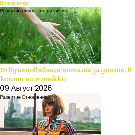
Виж всички
Развитие
Личностно развитие
10 вдъхновяващи цитата за дните, в
които ни е тежко
09 Август 2026
Развитие
Отношения