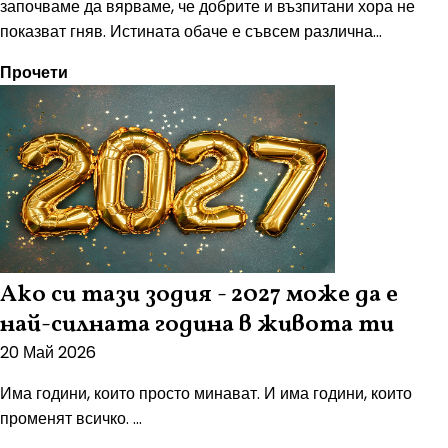
започваме да вярваме, че добрите и възпитани хора не
показват гняв. Истината обаче е съвсем различна...
Прочети
Ако си тази зодия - 2027 може да е
най-силната година в живота ти
20 Май 2026
Има години, които просто минават. И има години, които
променят всичко. ...