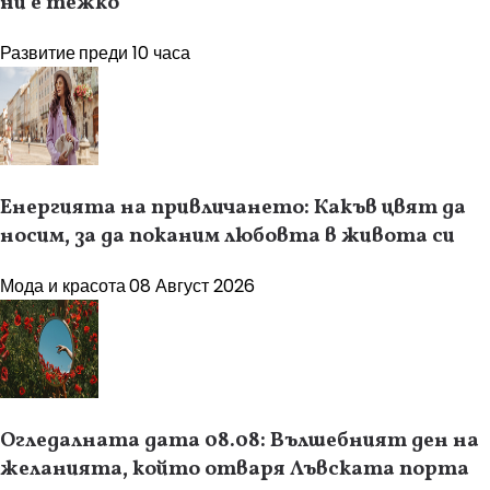
ни е тежко
Развитие
преди 10 часа
Енергията на привличането: Какъв цвят да
носим, за да поканим любовта в живота си
Мода и красота
08 Август 2026
Огледалната дата 08.08: Вълшебният ден на
желанията, който отваря Лъвската порта