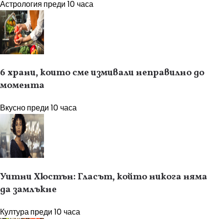
Астрология
преди 10 часа
6 храни, които сме измивали неправилно до
момента
Вкусно
преди 10 часа
Уитни Хюстън: Гласът, който никога няма
да замлъкне
Култура
преди 10 часа