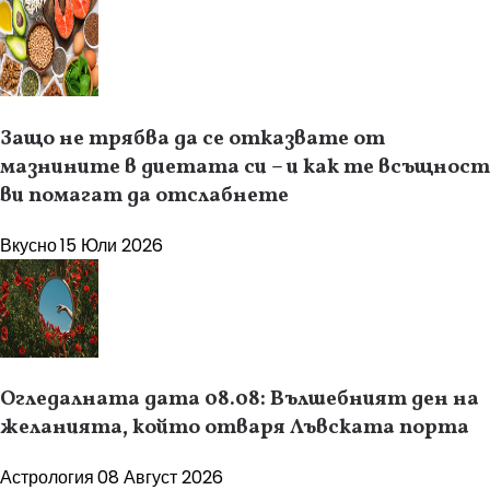
Защо не трябва да се отказвате от
мазнините в диетата си – и как те всъщност
ви помагат да отслабнете
Вкусно
15 Юли 2026
Огледалната дата 08.08: Вълшебният ден на
желанията, който отваря Лъвската порта
Астрология
08 Август 2026