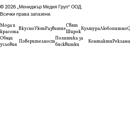
© 2026 „Мениджър Медия Груп“ ООД.
Всички права запазени.
Мода и
Свят
Вкусно
Уют
Развитие
Култура
Любопитно
Q
красота
Широк
Общи
Политика за
Поверителност
Контакти
Реклама
условия
бисквитки