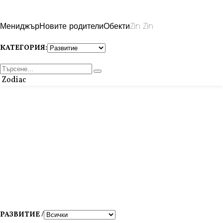
Мениджър
Новите родители
Обекти
Zin Zin
КАТЕГОРИЯ:
Zodiac
РАЗВИТИЕ /