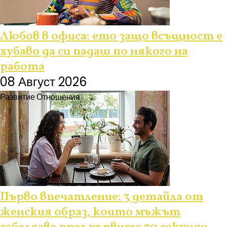
Любов в офиса: ето защо всъщност е
хубаво да си падаш по някого на
работа
08 Август 2026
Развитие
Отношения
Първо впечатление: 3 детайла от
женския образ, които мъжът