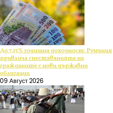
До 7,15% годишна доходност: Румъния
привлича спестяванията на
гражданите с нови държавни
облигации
09 Август 2026