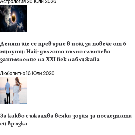
Астрология
26 Юли 2026
Денят ще се превърне в нощ за повече от 6
минути: Най-дългото пълно слънчево
затъмнение на XXI век наближава
Любопитно
16 Юли 2026
За какво съжалява всяка зодия за последната
си връзка