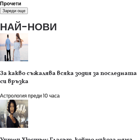
Прочети
Зареди още
НАЙ-НОВИ
За какво съжалява всяка зодия за последната
си връзка
Астрология
преди 10 часа
Уитни Хюстън: Гласът, който никога няма