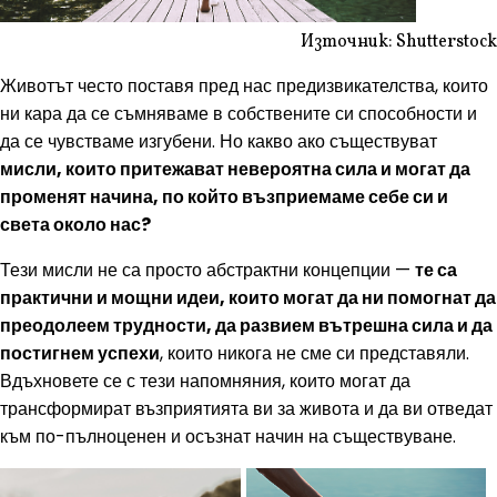
Източник: Shutterstock
Животът често поставя пред нас предизвикателства, които
ни кара да се съмняваме в собствените си способности и
да се чувстваме изгубени. Но какво ако съществуват
мисли, които притежават невероятна сила и могат да
променят начина, по който възприемаме себе си и
света около нас?
Тези мисли не са просто абстрактни концепции —
те са
практични и мощни идеи, които могат да ни помогнат да
преодолеем трудности, да развием вътрешна сила и да
постигнем успехи
, които никога не сме си представяли.
Вдъхновете се с тези напомняния, които могат да
трансформират възприятията ви за живота и да ви отведат
към по-пълноценен и осъзнат начин на съществуване.