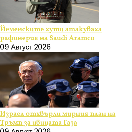
Йеменските хути атакуваха
рафинерия на Saudi Aramco
09 Август 2026
Израел отхвърли мирния план на
Тръмп за ивицата Газа
09 Август 2026