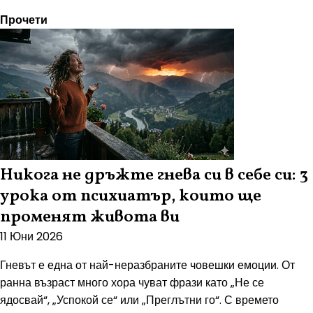
Прочети
Никога не дръжте гнева си в себе си: 3
урока от психиатър, които ще
променят живота ви
11 Юни 2026
Гневът е една от най-неразбраните човешки емоции. От
ранна възраст много хора чуват фрази като „Не се
ядосвай“, „Успокой се“ или „Преглътни го“. С времето