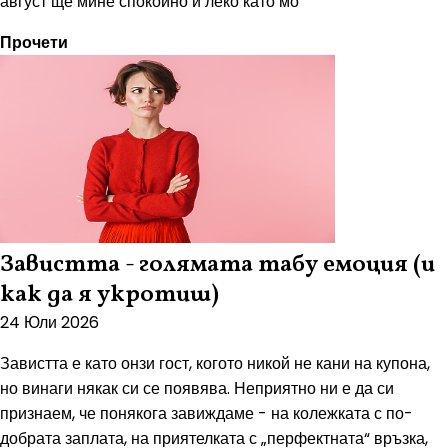
август ще мине спокойно и леко като мо
Прочети
Завистта - голямата табу емоция (и
как да я укротиш)
24 Юли 2026
Завистта е като онзи гост, когото никой не кани на купона,
но винаги някак си се появява. Неприятно ни е да си
признаем, че понякога завиждаме - на колежката с по-
добрата заплата, на приятелката с „перфектната“ връзка,