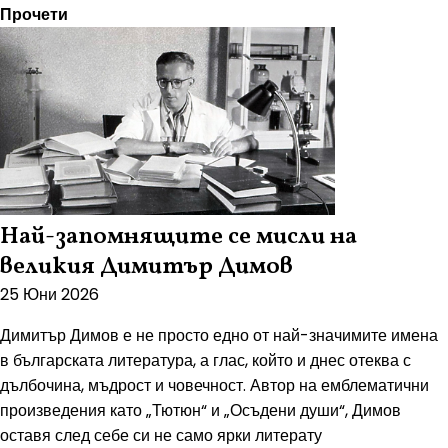
Прочети
Най-запомнящите се мисли на
великия Димитър Димов
25 Юни 2026
Димитър Димов е не просто едно от най-значимите имена
в българската литература, а глас, който и днес отеква с
дълбочина, мъдрост и човечност. Автор на емблематични
произведения като „Тютюн“ и „Осъдени души“, Димов
оставя след себе си не само ярки литерату