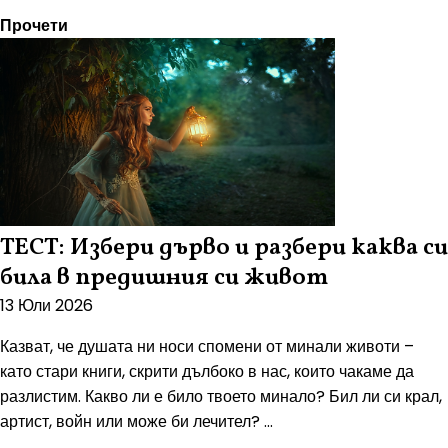
Прочети
ТЕСТ: Избери дърво и разбери каква си
била в предишния си живот
13 Юли 2026
Казват, че душата ни носи спомени от минали животи –
като стари книги, скрити дълбоко в нас, които чакаме да
разлистим. Какво ли е било твоето минало? Бил ли си крал,
артист, войн или може би лечител? ...