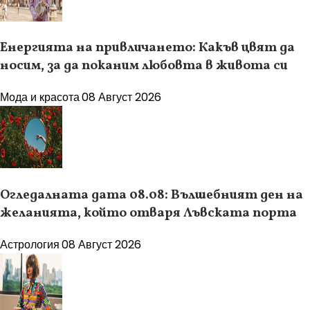
Енергията на привличането: Какъв цвят да
носим, за да поканим любовта в живота си
Мода и красота
08 Август 2026
Огледалната дата 08.08: Вълшебният ден на
желанията, който отваря Лъвската порта
Астрология
08 Август 2026