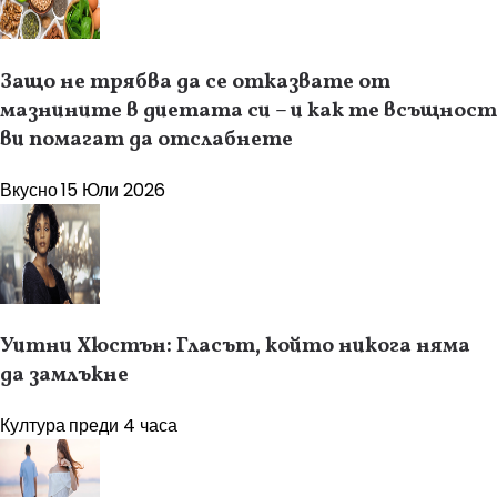
Защо не трябва да се отказвате от
мазнините в диетата си – и как те всъщност
ви помагат да отслабнете
Вкусно
15 Юли 2026
Уитни Хюстън: Гласът, който никога няма
да замлъкне
Култура
преди 4 часа