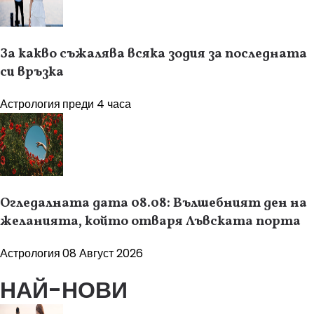
За какво съжалява всяка зодия за последната
си връзка
Астрология
преди 4 часа
Огледалната дата 08.08: Вълшебният ден на
желанията, който отваря Лъвската порта
Астрология
08 Август 2026
НАЙ-НОВИ