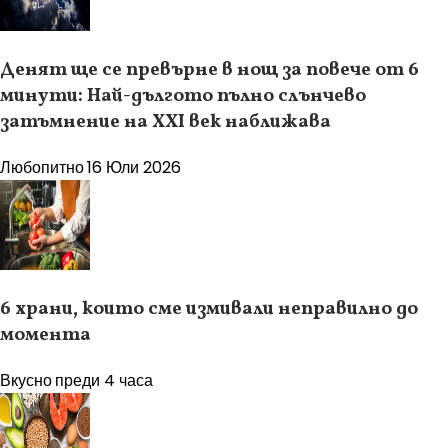
Денят ще се превърне в нощ за повече от 6
минути: Най-дългото пълно слънчево
затъмнение на XXI век наближава
Любопитно
16 Юли 2026
6 храни, които сме измивали неправилно до
момента
Вкусно
преди 4 часа