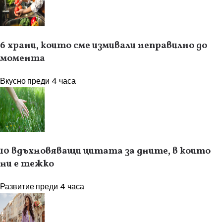
6 храни, които сме измивали неправилно до
момента
Вкусно
преди 4 часа
10 вдъхновяващи цитата за дните, в които
ни е тежко
Развитие
преди 4 часа