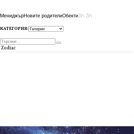
Мениджър
Новите родители
Обекти
Zin Zin
КАТЕГОРИЯ:
Zodiac