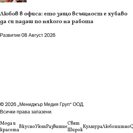
Любов в офиса: ето защо всъщност е хубаво
да си падаш по някого на работа
Развитие
08 Август 2026
© 2026 „Мениджър Медия Груп“ ООД.
Всички права запазени.
Мода и
Свят
Вкусно
Уют
Развитие
Култура
Любопитно
Q
красота
Широк