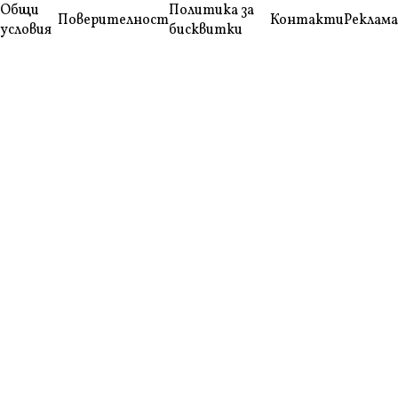
Общи
Политика за
Поверителност
Контакти
Реклама
условия
бисквитки