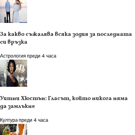
За какво съжалява всяка зодия за последната
си връзка
Астрология
преди 4 часа
Уитни Хюстън: Гласът, който никога няма
да замлъкне
Култура
преди 4 часа