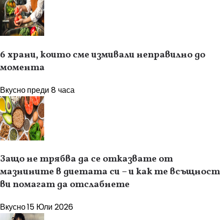
6 храни, които сме измивали неправилно до
момента
Вкусно
преди 8 часа
Защо не трябва да се отказвате от
мазнините в диетата си – и как те всъщност
ви помагат да отслабнете
Вкусно
15 Юли 2026