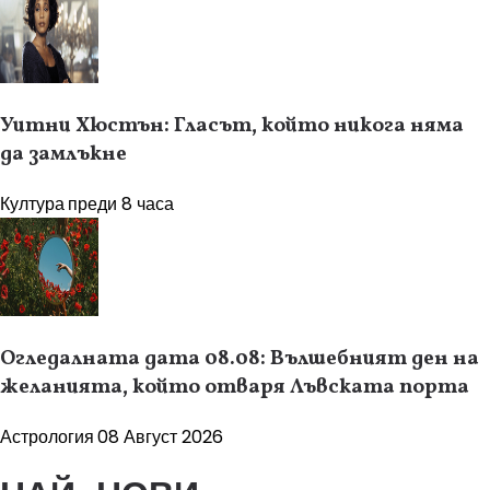
Уитни Хюстън: Гласът, който никога няма
да замлъкне
Култура
преди 8 часа
Огледалната дата 08.08: Вълшебният ден на
желанията, който отваря Лъвската порта
Астрология
08 Август 2026