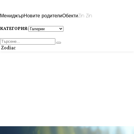
Мениджър
Новите родители
Обекти
Zin Zin
КАТЕГОРИЯ:
Zodiac