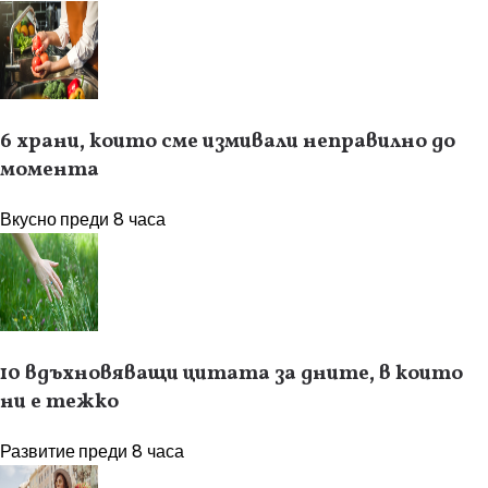
6 храни, които сме измивали неправилно до
момента
Вкусно
преди 8 часа
10 вдъхновяващи цитата за дните, в които
ни е тежко
Развитие
преди 8 часа