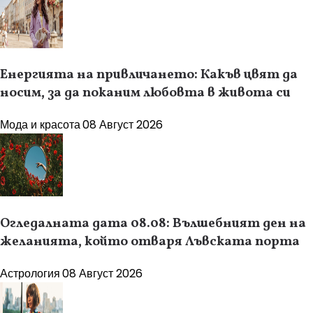
Енергията на привличането: Какъв цвят да
носим, за да поканим любовта в живота си
Мода и красота
08 Август 2026
Огледалната дата 08.08: Вълшебният ден на
желанията, който отваря Лъвската порта
Астрология
08 Август 2026