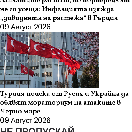
Заплатите растат, но портфейлът
не го усеща: Инфлацията изяжда
„дивидента на растежа“ в Гърция
09 Август 2026
Турция поиска от Русия и Украйна да
обявят мораториум на атаките в
Черно море
09 Август 2026
НЕ ПРОПУСКАЙ