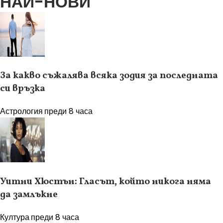
НАЙ-НОВИ
За какво съжалява всяка зодия за последната
си връзка
Астрология
преди 8 часа
Уитни Хюстън: Гласът, който никога няма
да замлъкне
Култура
преди 8 часа