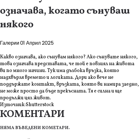
означава, когато сънуваш
някого
Галерии
01 Април 2025
Какво означава, ако сънувам някого? Ако сънувате някого,
това означава представата, че той е повлиял на живота
ви по много начини. Тук има дълбока връзка, която
надхвърля времето и логиката. Дори ако вече не
поддържате контакт, връзката, която ви намира заедно,
не може просто да бъде прекъсната. Тя е силна и ще
продължи цял живот.
Източник:
Shutterstock
КОМЕНТАРИ
НЯМА ВЪВЕДЕНИ КОМЕТАРИ.