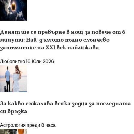
Денят ще се превърне в нощ за повече от 6
минути: Най-дългото пълно слънчево
затъмнение на XXI век наближава
Любопитно
16 Юли 2026
За какво съжалява всяка зодия за последната
си връзка
Астрология
преди 8 часа