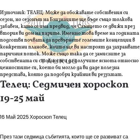
Източник: ТЕЛЕЦ: Може да обожавате собствения си
сезон, но сезонът на Близнаците ще бъде също толкова
забавен, като се има предвид, че Слънцето се движи през
втория ви дом на парите. Именно това време на годината
подготвя почвата да превърнете големите концепции в
конкретни планове, които ще ви настроят да захранвате
паричния поток. Може също така да се замислите за
собствената си стойност и да получите яснота относно
ценностите си, което би могло да ви даде полезна
представа, която да подобри крайния ви резултат.
Телец: Седмичен хороскоп
19-25 май
16 Май 2025
Хороскоп
Телец
През тази седмица събитията, които ще се развиват са