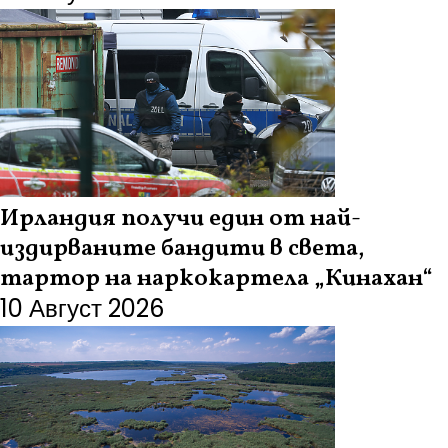
Ирландия получи един от най-
издирваните бандити в света,
тартор на наркокартела „Кинахан“
10 Август 2026