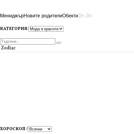
Мениджър
Новите родители
Обекти
Zin Zin
КАТЕГОРИЯ:
Zodiac
ХОРОСКОП /