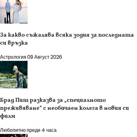
За какво съжалява всяка зодия за последната
си връзка
Астрология
09 Август 2026
Брад Пит разказва за „специалното
преживяване“ с необичаен колега в новия си
филм
Любопитно
преди 4 часа