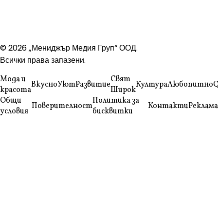
© 2026 „Мениджър Медия Груп“ ООД.
Всички права запазени.
Мода и
Свят
Вкусно
Уют
Развитие
Култура
Любопитно
Q
красота
Широк
Общи
Политика за
Поверителност
Контакти
Реклама
условия
бисквитки