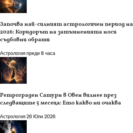
Започва най-силният астрологичен период на
2026: Коридорът на затъмненията носи
съдбовни обрати
Астрология
преди 8 часа
Ретрограден Сатурн в Овен вилнее през
следващите 5 месеца: Ето какво ни очаква
Астрология
26 Юли 2026