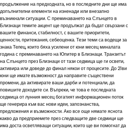
продължение на предходната, но в последните дни ще има
допълнителни елементи на изненади или внезапно
възникнали ситуации. С преминаването на Слънцето в
Близнаци темите акцент ще продължат да бъдат свързани с
вашите финанси, стабилност, с вашите приоритети,
ценности, притежания, себеоценка. Тези теми са водещи за
знака Телец, които бяха усилени от юни месец миналата
година с преминаването на Юпитер в Близнаци. Транзитът
на Слънцето през Близнаци от тази седмица ще ги освети,
активира или доведе до финал някои от процесите. До 21ви
юни ще имате възможност да направите съществени
промени, да активирате ваши дарби и потенциали, да
повишите доходите си. Въпреки, че това е последната
седмица от лунния месец богатият информационен поток
ще генерира към вас нови идеи, запознанства,
предложения и възможности. Ако все още нямате яснота
какво да предприемете през следващите две седмици ще
има доста осветляващи ситуации, които ще ви помогнат да