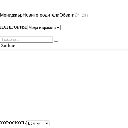
Мениджър
Новите родители
Обекти
Zin Zin
КАТЕГОРИЯ:
Zodiac
ХОРОСКОП /