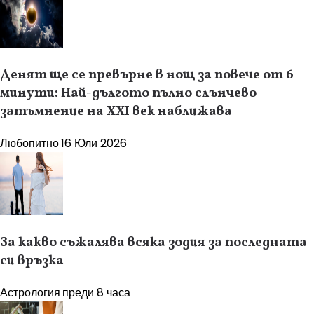
Денят ще се превърне в нощ за повече от 6
минути: Най-дългото пълно слънчево
затъмнение на XXI век наближава
Любопитно
16 Юли 2026
За какво съжалява всяка зодия за последната
си връзка
Астрология
преди 8 часа