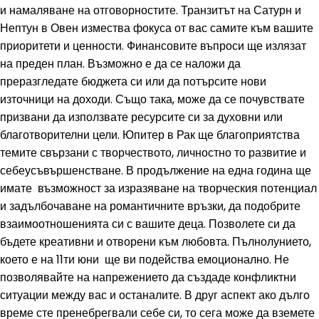
и намаляване на отговорностите. Транзитът на Сатурн и
Нептун в Овен измества фокуса от вас самите към вашите
приоритети и ценности. Финансовите въпроси ще излязат
на преден план. Възможно е да се наложи да
преразгледате бюджета си или да потърсите нови
източници на доходи. Също така, може да се почувствате
призвани да използвате ресурсите си за духовни или
благотворителни цели. Юпитер в Рак ще благоприятства
темите свързани с творчеството, личностно то развитие и
себеусъвършенстване. В продължение на една година ще
имате възможност за изразяване на творческия потенциал
и задълбочаване на романтичните връзки, да подобрите
взаимоотношенията си с вашите деца. Позволете си да
бъдете креативни и отворени към любовта. Пълнолунието,
което е на 11ти юни ще ви подейства емоционално. Не
позволявайте на напрежението да създаде конфликтни
ситуации между вас и останалите. В друг аспект ако дълго
време сте пренебрегвали себе си, то сега може да вземете