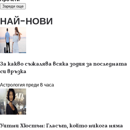
Зареди още
НАЙ-НОВИ
За какво съжалява всяка зодия за последната
си връзка
Астрология
преди 8 часа
Уитни Хюстън: Гласът, който никога няма