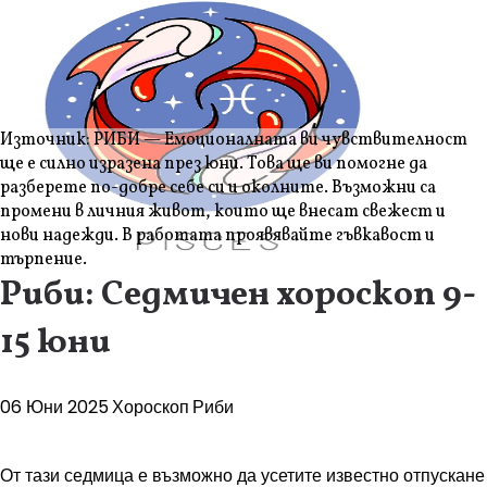
Източник: РИБИ — Емоционалната ви чувствителност
ще е силно изразена през юни. Това ще ви помогне да
разберете по-добре себе си и околните. Възможни са
промени в личния живот, които ще внесат свежест и
нови надежди. В работата проявявайте гъвкавост и
търпение.
Риби: Седмичен хороскоп 9-
15 юни
06 Юни 2025
Хороскоп
Риби
От тази седмица е възможно да усетите известно отпускане