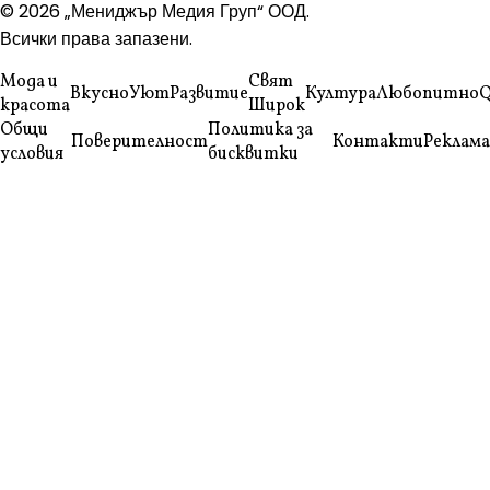
© 2026 „Мениджър Медия Груп“ ООД.
Всички права запазени.
Мода и
Свят
Вкусно
Уют
Развитие
Култура
Любопитно
Q
красота
Широк
Общи
Политика за
Поверителност
Контакти
Реклама
условия
бисквитки