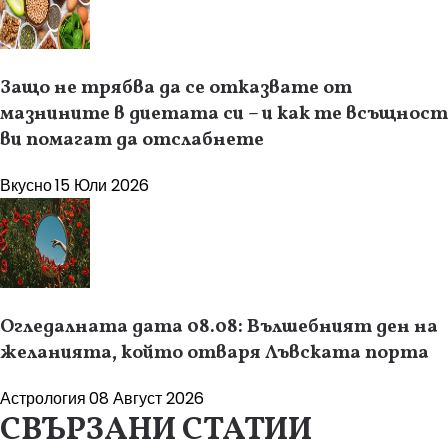
Защо не трябва да се отказвате от
мазнините в диетата си – и как те всъщност
ви помагат да отслабнете
Вкусно
15 Юли 2026
Огледалната дата 08.08: Вълшебният ден на
желанията, който отваря Лъвската порта
Астрология
08 Август 2026
СВЪРЗАНИ СТАТИИ