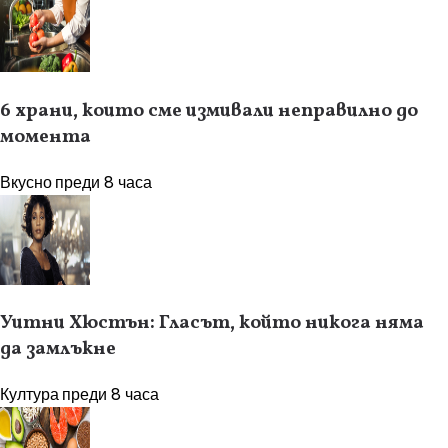
6 храни, които сме измивали неправилно до
момента
Вкусно
преди 8 часа
Уитни Хюстън: Гласът, който никога няма
да замлъкне
Култура
преди 8 часа