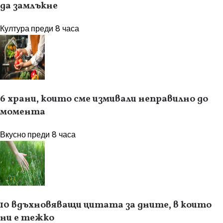
да замлъкне
Култура
преди 8 часа
6 храни, които сме измивали неправилно до
момента
Вкусно
преди 8 часа
10 вдъхновяващи цитата за дните, в които
ни е тежко