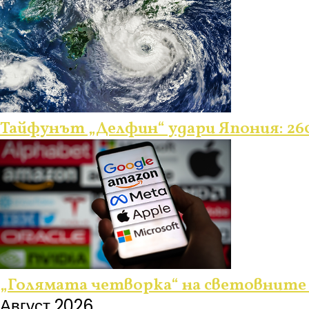
Тайфунът „Делфин“ удари Япония: 260
„Голямата четворка“ на световните 
Август 2026