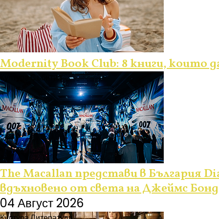
Modernity Book Club: 8 книги, които 
Култура
Събития
The Macallan представи в България Dia
вдъхновено от света на Джеймс Бонд
04 Август 2026
Култура
Литература