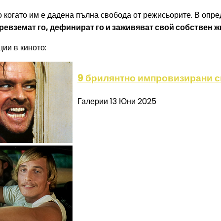
о когато им е дадена пълна свобода от режисьорите. В опр
ревземат го, дефинират го и заживяват свой собствен ж
ии в киното:
9 брилянтно импровизирани с
Галерии
13 Юни 2025