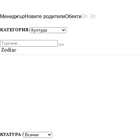
Мениджър
Новите родители
Обекти
Zin Zin
КАТЕГОРИЯ:
Zodiac
КУЛТУРА /