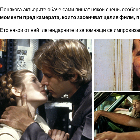
Понякога актьорите обаче сами пишат някои сцени, особен
моменти пред камерата, които засенчват целия филм, п
Ето някои от най-легендарните и запомнящи се импровизац