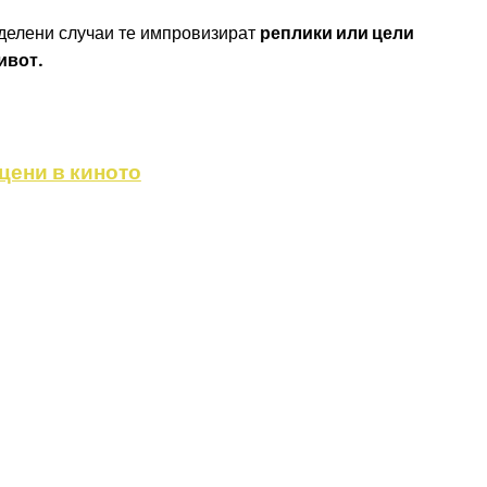
еделени случаи те импровизират
реплики или цели
ивот.
цени в киното