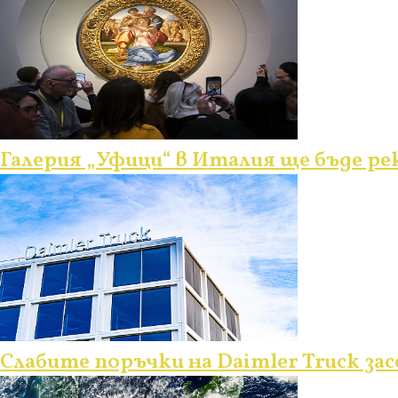
Галерия „Уфици“ в Италия ще бъде ре
Слабите поръчки на Daimler Truck 