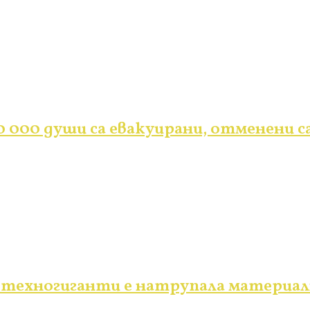
 000 души са евакуирани, отменени с
техногиганти е натрупала материални