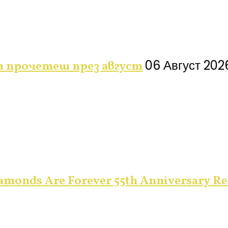
06 Август 202
да прочетеш през август
monds Are Forever 55th Anniversary Re