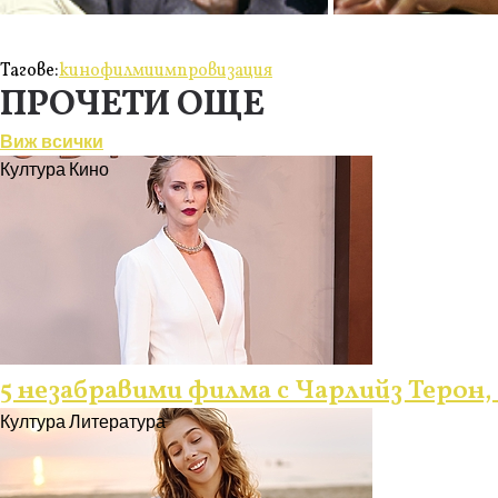
Тагове:
кино
филми
импровизация
ПРОЧЕТИ ОЩЕ
Виж всички
Култура
Кино
5 незабравими филма с Чарлийз Терон,
Култура
Литература