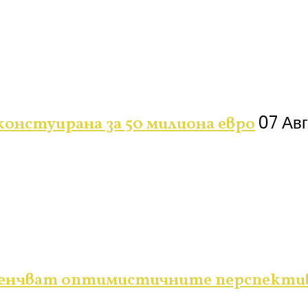
07 Ав
констуирана за 50 милиона евро
засенчват оптимистичните перспекти