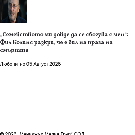
„Семейството ми дойде да се сбогува с мен“:
Фил Колинс разкри, че е бил на прага на
смъртта
Любопитно
05 Август 2026
© 2026 „Мениджър Медия Груп“ ООД.