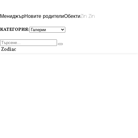
Мениджър
Новите родители
Обекти
Zin Zin
КАТЕГОРИЯ:
Zodiac