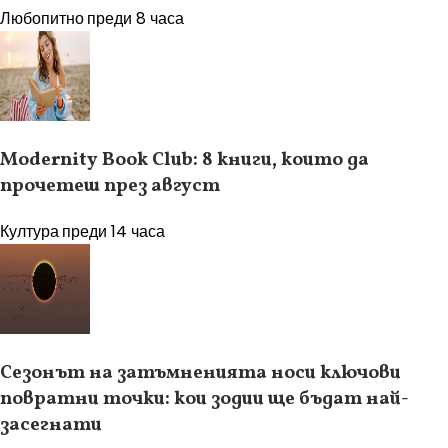
Любопитно
преди 8 часа
Modernity Book Club: 8 книги, които да
прочетеш през август
Култура
преди 14 часа
Сезонът на затъмненията носи ключови
повратни точки: кои зодии ще бъдат най-
засегнати