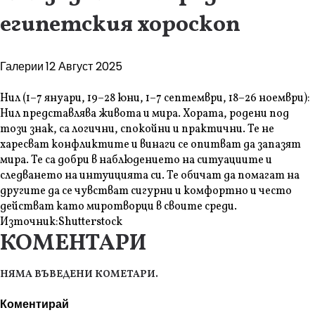
египетския хороскоп
Галерии
12 Август 2025
Нил (1–7 януари, 19–28 юни, 1–7 септември, 18–26 ноември):
Нил представлява живота и мира. Хората, родени под
този знак, са логични, спокойни и практични. Те не
харесват конфликтите и винаги се опитват да запазят
мира. Те са добри в наблюдението на ситуациите и
следването на интуицията си. Те обичат да помагат на
другите да се чувстват сигурни и комфортно и често
действат като миротворци в своите среди.
Източник:
Shutterstock
КОМЕНТАРИ
НЯМА ВЪВЕДЕНИ КОМЕТАРИ.
Коментирай