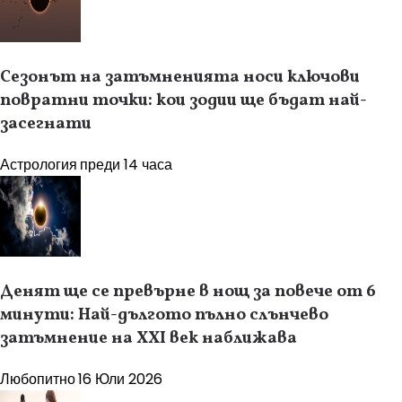
Сезонът на затъмненията носи ключови
повратни точки: кои зодии ще бъдат най-
засегнати
Астрология
преди 14 часа
Денят ще се превърне в нощ за повече от 6
минути: Най-дългото пълно слънчево
затъмнение на XXI век наближава
Любопитно
16 Юли 2026