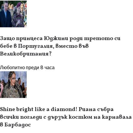
Защо принцеса Юджини роди третото си
бебе в Португалия, вместо във
Великобритания?
Любопитно
преди 8 часа
Shine bright like a diamond! Риана събра
всички погледи с дързък костюм на карнавала
в Барбадос